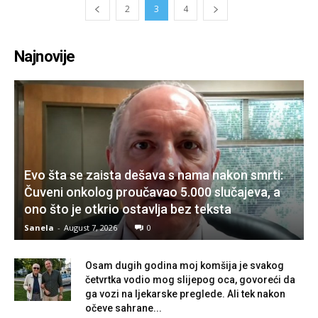
2
3
4
Najnovije
Evo šta se zaista dešava s nama nakon smrti:
Čuveni onkolog proučavao 5.000 slučajeva, a
ono što je otkrio ostavlja bez teksta
Sanela
-
August 7, 2026
0
Osam dugih godina moj komšija je svakog
četvrtka vodio mog slijepog oca, govoreći da
ga vozi na ljekarske preglede. Ali tek nakon
očeve sahrane...