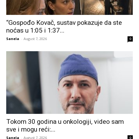
“Gospođo Kovač, sustav pokazuje da ste
noćas u 1:05 i 1:37...
Sanela
-
August 7, 2026
0
Tokom 30 godina u onkologiji, video sam
sve i mogu reći:...
Sanela
-
August 7, 2026
0