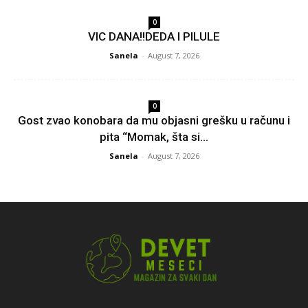
0
VIC DANA!!DEDA I PILULE
Sanela
-
August 7, 2026
0
Gost zvao konobara da mu objasni grešku u računu i
pita “Momak, šta si...
Sanela
-
August 7, 2026