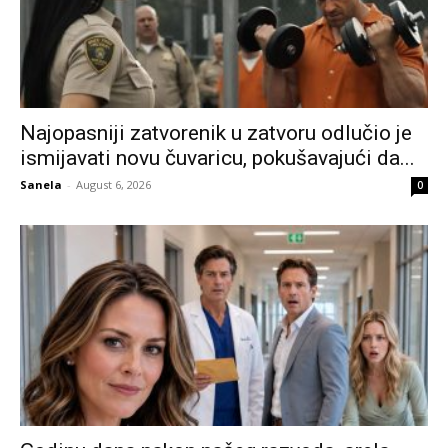
Najopasniji zatvorenik u zatvoru odlučio je
ismijavati novu čuvaricu, pokušavajući da...
Sanela
-
August 6, 2026
0