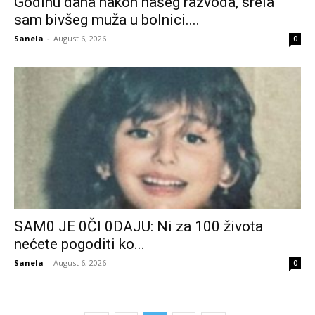
Godinu dana nakon našeg razvoda, srela
sam bivšeg muža u bolnici....
Sanela
-
August 6, 2026
0
SAM0 JE 0Čl 0DAJU: Ni za 100 života
nećete pogoditi ko...
Sanela
-
August 6, 2026
0