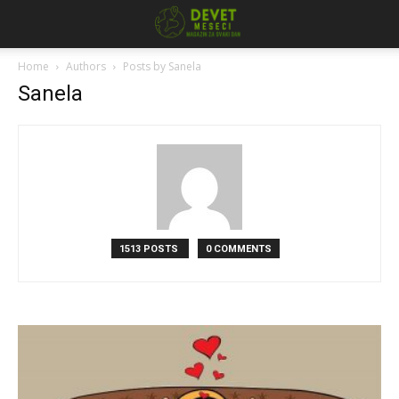
Home
Authors
Posts by Sanela
Sanela
1513 POSTS
0 COMMENTS