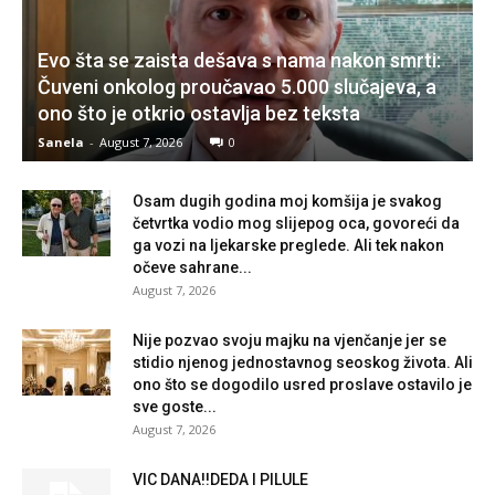
Evo šta se zaista dešava s nama nakon smrti:
Čuveni onkolog proučavao 5.000 slučajeva, a
ono što je otkrio ostavlja bez teksta
Sanela
-
August 7, 2026
0
Osam dugih godina moj komšija je svakog
četvrtka vodio mog slijepog oca, govoreći da
ga vozi na ljekarske preglede. Ali tek nakon
očeve sahrane...
August 7, 2026
Nije pozvao svoju majku na vjenčanje jer se
stidio njenog jednostavnog seoskog života. Ali
ono što se dogodilo usred proslave ostavilo je
sve goste...
August 7, 2026
VIC DANA!!DEDA I PILULE