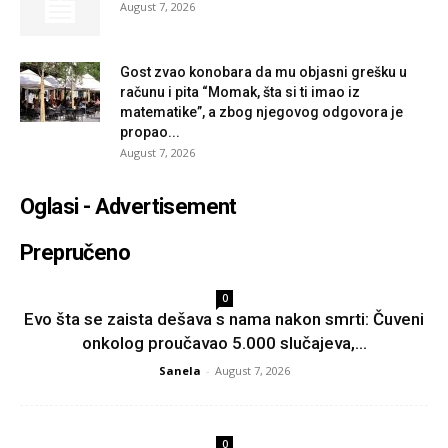
August 7, 2026
Gost zvao konobara da mu objasni grešku u
računu i pita “Momak, šta si ti imao iz
matematike”, a zbog njegovog odgovora je
propao...
August 7, 2026
Oglasi - Advertisement
Prepručeno
0
Evo šta se zaista dešava s nama nakon smrti: Čuveni
onkolog proučavao 5.000 slučajeva,...
Sanela
-
August 7, 2026
0