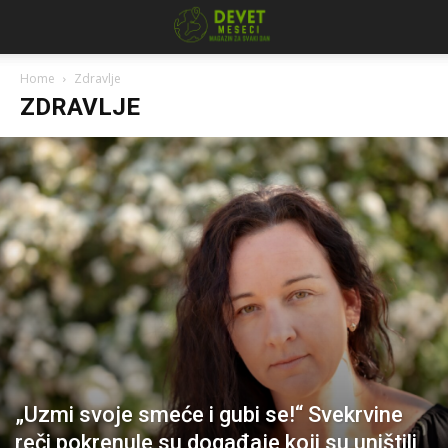
Home
Zdravlje
ZDRAVLJE
„Uzmi svoje smeće i gubi se!“ Svekrvine
reči pokrenule su događaje koji su uništili