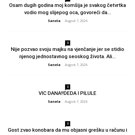
Osam dugih godina moj komšija je svakog četvrtka
vodio mog slijepog oca, govoreći da...
Sanela
-
August 7, 2026
0
Nije pozvao svoju majku na vjenčanje jer se stidio
njenog jednostavnog seoskog života. Ali...
Sanela
-
August 7, 2026
0
VIC DANA!!DEDA I PILULE
Sanela
-
August 7, 2026
0
Gost zvao konobara da mu objasni grešku u računu i