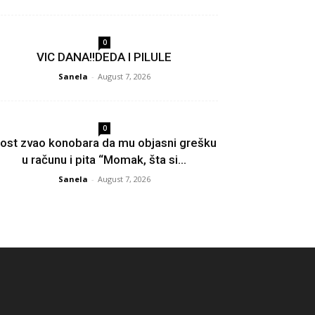
0
VIC DANA!!DEDA I PILULE
Sanela
-
August 7, 2026
0
ost zvao konobara da mu objasni grešku
u računu i pita “Momak, šta si...
Sanela
-
August 7, 2026