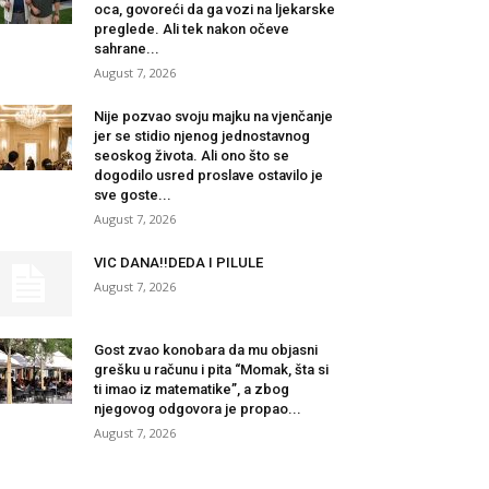
oca, govoreći da ga vozi na ljekarske
preglede. Ali tek nakon očeve
sahrane...
August 7, 2026
Nije pozvao svoju majku na vjenčanje
jer se stidio njenog jednostavnog
seoskog života. Ali ono što se
dogodilo usred proslave ostavilo je
sve goste...
August 7, 2026
VIC DANA!!DEDA I PILULE
August 7, 2026
Gost zvao konobara da mu objasni
grešku u računu i pita “Momak, šta si
ti imao iz matematike”, a zbog
njegovog odgovora je propao...
August 7, 2026