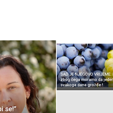
SAD JE NJEGOVO VRIJEME: 
zbog čega moramo da jed
svakoga dana grožđe !
i se!“