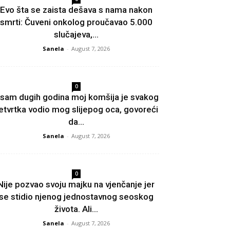
Evo šta se zaista dešava s nama nakon
smrti: Čuveni onkolog proučavao 5.000
slučajeva,...
Sanela
-
August 7, 2026
0
sam dugih godina moj komšija je svakog
etvrtka vodio mog slijepog oca, govoreći
da...
Sanela
-
August 7, 2026
0
Nije pozvao svoju majku na vjenčanje jer
se stidio njenog jednostavnog seoskog
života. Ali...
Sanela
-
August 7, 2026