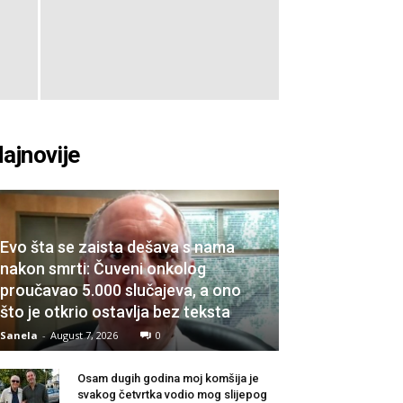
ajnovije
Evo šta se zaista dešava s nama
nakon smrti: Čuveni onkolog
proučavao 5.000 slučajeva, a ono
što je otkrio ostavlja bez teksta
Sanela
-
August 7, 2026
0
Osam dugih godina moj komšija je
svakog četvrtka vodio mog slijepog