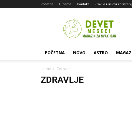
Početna
O nama
Kontakt
Pravila i uslovi korišten
Devet
Meseci
POČETNA
NOVO
ASTRO
MAGAZ
Home
Zdravlje
ZDRAVLJE