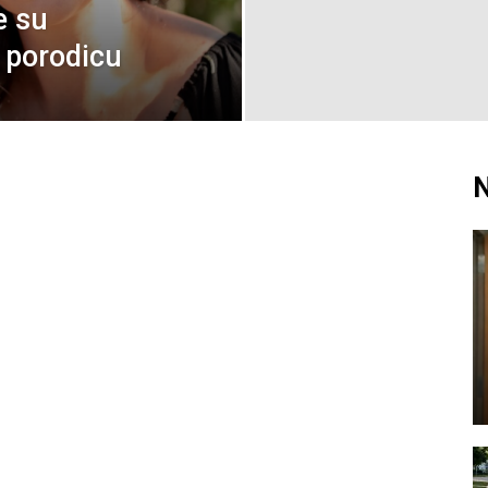
e su
i porodicu
N