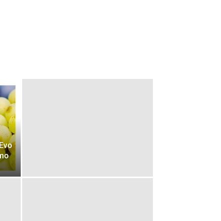
Evo
emo