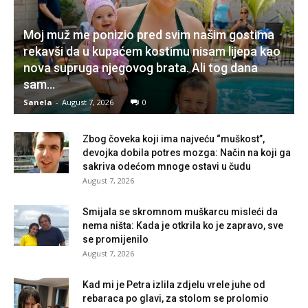
Moj muž me ponizio pred svim našim gostima
rekavši da u kupaćem kostimu nisam lijepa kao
nova supruga njegovog brata. Ali tog dana
sam...
Sanela
-
August 7, 2026
0
Zbog čoveka koji ima najveću “muškost”,
devojka dobila potres mozga: Način na koji ga
sakriva odećom mnoge ostavi u čudu
August 7, 2026
Smijala se skromnom muškarcu misleći da
nema ništa: Kada je otkrila ko je zapravo, sve
se promijenilo
August 7, 2026
Kad mi je Petra izlila zdjelu vrele juhe od
rebaraca po glavi, za stolom se prolomio