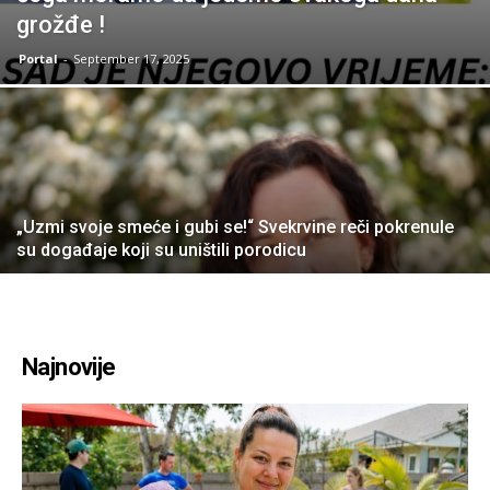
grožđe !
Portal
-
September 17, 2025
„Uzmi svoje smeće i gubi se!“ Svekrvine reči pokrenule
su događaje koji su uništili porodicu
Najnovije