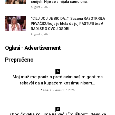
smijeh. Nije se smijala samo ona.
August 7, 2026
“CILJ JOJ JE BIO DA…”: Suzana RAZOTKRILA
PEVAČICU koja je htela da joj RASTURI brak!
RADI SE O OVOJ OSOBI
August 7, 2026
Oglasi - Advertisement
Prepručeno
0
Moj muž me ponizio pred svim našim gostima
rekavši da u kupaćem kostimu nisam...
Sanela
-
August 7, 2026
0
Zbog čoveka koji ima najveću “muškost”, devojka