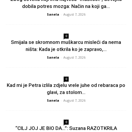
dobila potres mozga: Način na koji ga...
Sanela
-
August 7, 2026
0
Smijala se skromnom muškarcu misleći da nema
ništa: Kada je otkrila ko je zapravo,...
Sanela
-
August 7, 2026
0
Kad mi je Petra izlila zdjelu vrele juhe od rebaraca po
glavi, za stolom...
Sanela
-
August 7, 2026
0
“CILJ JOJ JE BIO DA…”: Suzana RAZOTKRILA