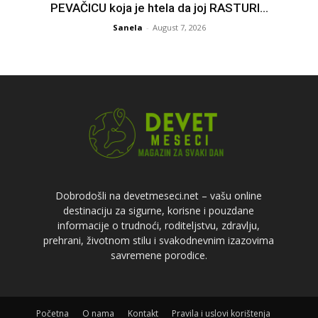
PEVAČICU koja je htela da joj RASTURI...
Sanela
-
August 7, 2026
Dobrodošli na devetmeseci.net – vašu online
destinaciju za sigurne, korisne i pouzdane
informacije o trudnoći, roditeljstvu, zdravlju,
prehrani, životnom stilu i svakodnevnim izazovima
savremene porodice.
Početna
O nama
Kontakt
Pravila i uslovi korištenja