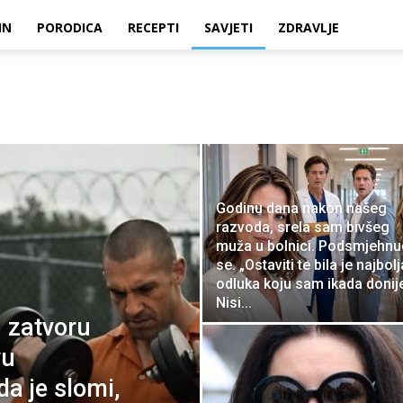
IN
PORODICA
RECEPTI
SAVJETI
ZDRAVLJE
Godinu dana nakon našeg
razvoda, srela sam bivšeg
muža u bolnici. Podsmjehnu
se. „Ostaviti te bila je najbolj
odluka koju sam ikada donije
Nisi...
u zatvoru
vu
da je slomi,