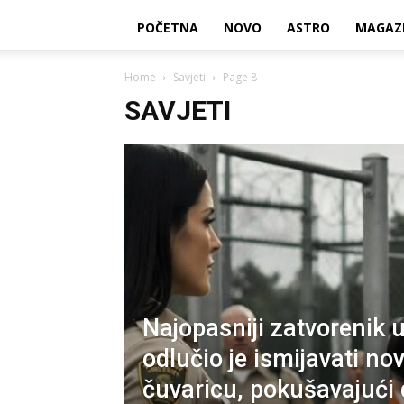
POČETNA
NOVO
ASTRO
MAGAZ
Home
Savjeti
Page 8
SAVJETI
Najopasniji zatvorenik 
odlučio je ismijavati no
čuvaricu, pokušavajući 