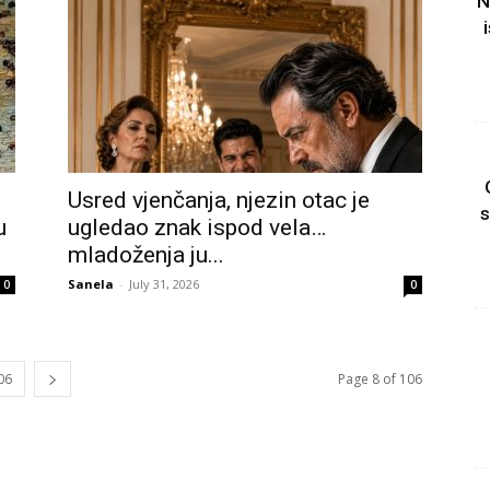
N
Usred vjenčanja, njezin otac je
s
u
ugledao znak ispod vela…
mladoženja ju...
Sanela
-
July 31, 2026
0
0
06
Page 8 of 106