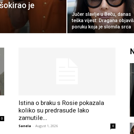
šokirao je
Jučer slavlje u Beču, danas
teška vijest: Dragana objavil
poruku koja je slomila srca
N
Istina o braku s Rosie pokazala
koliko su predrasude lako
zamutile...
0
Sanela
-
August 1, 2026
0