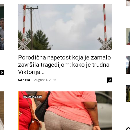
u
Porodična napetost koja je zamalo
završila tragedijom: kako je trudna
Viktorija...
0
Sanela
-
August 1, 2026
0