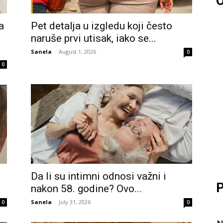
O
a
Pet detalja u izgledu koji često
naruše prvi utisak, iako se...
Sanela
-
August 1, 2026
0
0
Da li su intimni odnosi važni i
P
nakon 58. godine? Ovo...
Sanela
-
July 31, 2026
0
0