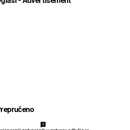
glasi - Advertisement
repručeno
0