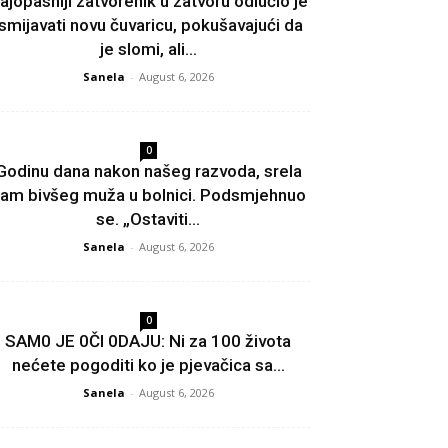
ajopasniji zatvorenik u zatvoru odlučio je
ismijavati novu čuvaricu, pokušavajući da
je slomi, ali...
Sanela
-
August 6, 2026
0
Godinu dana nakon našeg razvoda, srela
am bivšeg muža u bolnici. Podsmjehnuo
se. „Ostaviti...
Sanela
-
August 6, 2026
0
SAM0 JE 0Čl 0DAJU: Ni za 100 života
nećete pogoditi ko je pjevačica sa...
Sanela
-
August 6, 2026