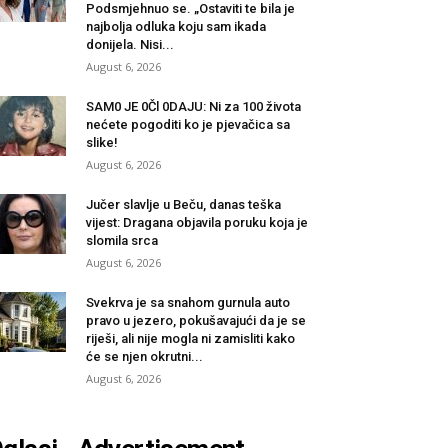
Podsmjehnuo se. „Ostaviti te bila je
najbolja odluka koju sam ikada
donijela. Nisi...
August 6, 2026
SAM0 JE 0Čl 0DAJU: Ni za 100 života
nećete pogoditi ko je pjevačica sa
slike!
August 6, 2026
Jučer slavlje u Beču, danas teška
vijest: Dragana objavila poruku koja je
slomila srca
August 6, 2026
Svekrva je sa snahom gurnula auto
pravo u jezero, pokušavajući da je se
riješi, ali nije mogla ni zamisliti kako
će se njen okrutni...
August 6, 2026