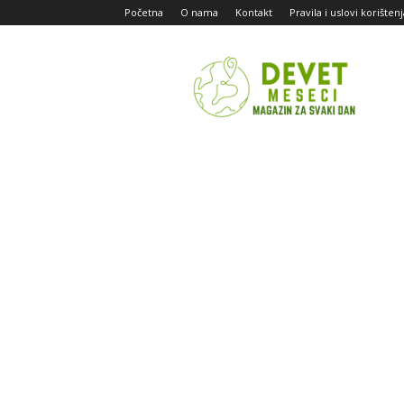
Početna
O nama
Kontakt
Pravila i uslovi korišten
Devet
Meseci