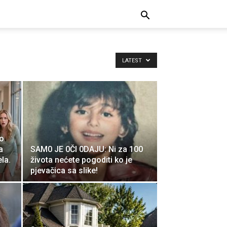
LATEST
o
a
SAM0 JE 0Čl 0DAJU: Ni za 100
la.
života nećete pogoditi ko je
pjevačica sa slike!