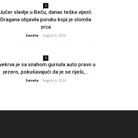
0
Jučer slavlje u Beču, danas teška vijest:
Dragana objavila poruku koja je slomila
srca
Sanela
-
August 6, 2026
0
vekrva je sa snahom gurnula auto pravo u
jezero, pokušavajući da je se riješi,...
Sanela
-
August 6, 2026