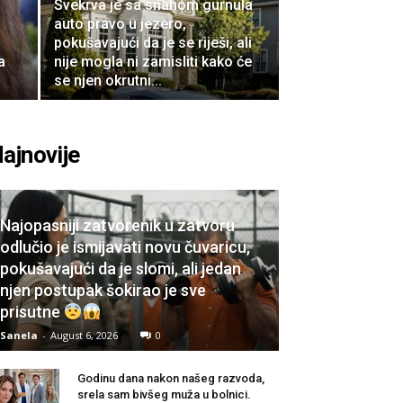
Svekrva je sa snahom gurnula
auto pravo u jezero,
pokušavajući da je se riješi, ali
a
nije mogla ni zamisliti kako će
se njen okrutni...
ajnovije
Najopasniji zatvorenik u zatvoru
odlučio je ismijavati novu čuvaricu,
pokušavajući da je slomi, ali jedan
njen postupak šokirao je sve
prisutne
Sanela
-
August 6, 2026
0
Godinu dana nakon našeg razvoda,
srela sam bivšeg muža u bolnici.