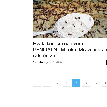
Hvala komšiji na ovom
GENIJALNOM triku! Mravi nestaj
iz kuće za...
Sanela
-
July 31, 2026
...
...
1
7
8
9
1