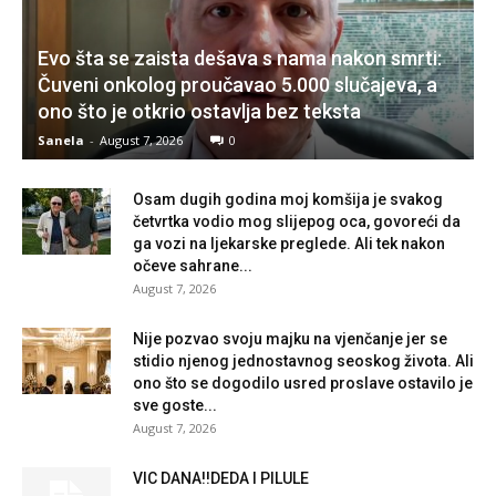
Evo šta se zaista dešava s nama nakon smrti:
Čuveni onkolog proučavao 5.000 slučajeva, a
ono što je otkrio ostavlja bez teksta
Sanela
-
August 7, 2026
0
Osam dugih godina moj komšija je svakog
četvrtka vodio mog slijepog oca, govoreći da
ga vozi na ljekarske preglede. Ali tek nakon
očeve sahrane...
August 7, 2026
Nije pozvao svoju majku na vjenčanje jer se
stidio njenog jednostavnog seoskog života. Ali
ono što se dogodilo usred proslave ostavilo je
sve goste...
August 7, 2026
VIC DANA!!DEDA I PILULE