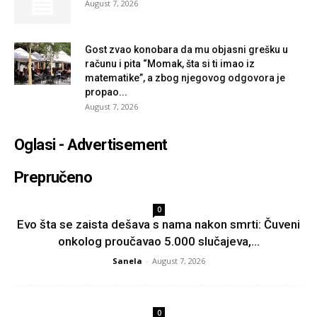
August 7, 2026
Gost zvao konobara da mu objasni grešku u
računu i pita “Momak, šta si ti imao iz
matematike”, a zbog njegovog odgovora je
propao...
August 7, 2026
Oglasi - Advertisement
Prepručeno
0
Evo šta se zaista dešava s nama nakon smrti: Čuveni
onkolog proučavao 5.000 slučajeva,...
Sanela
-
August 7, 2026
0