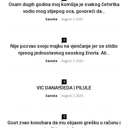
Osam dugih godina moj komšija je svakog četvrtka
vodio mog slijepog oca, govoreći da...
Sanela
-
August 7, 2026
0
Nije pozvao svoju majku na vjenčanje jer se stidio
njenog jednostavnog seoskog života. Ali...
Sanela
-
August 7, 2026
0
VIC DANA!!DEDA I PILULE
Sanela
-
August 7, 2026
0
Gost zvao konobara da mu objasni grešku u računu i