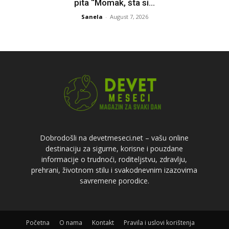
pita “Momak, šta si...
Sanela
-
August 7, 2026
Dobrodošli na devetmeseci.net – vašu online
destinaciju za sigurne, korisne i pouzdane
informacije o trudnoći, roditeljstvu, zdravlju,
prehrani, životnom stilu i svakodnevnim izazovima
savremene porodice.
Početna
O nama
Kontakt
Pravila i uslovi korištenja