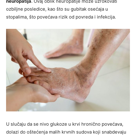
neuropatija
. Ovaj oblik neuropatije može uzrokovati
ozbiljne posledice, kao što su gubitak osećaja u
stopalima, što povećava rizik od povreda i infekcija.
U slučaju da se nivo glukoze u krvi hronično povećava,
dolazi do oštećenja malih krvnih sudova koji snabdevaju