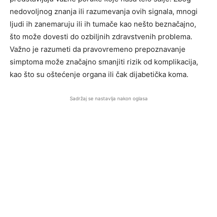
nedovoljnog znanja ili razumevanja ovih signala, mnogi
ljudi ih zanemaruju ili ih tumače kao nešto beznačajno,
što može dovesti do ozbiljnih zdravstvenih problema.
Važno je razumeti da pravovremeno prepoznavanje
simptoma može značajno smanjiti rizik od komplikacija,
kao što su oštećenje organa ili čak dijabetička koma.
Sadržaj se nastavlja nakon oglasa