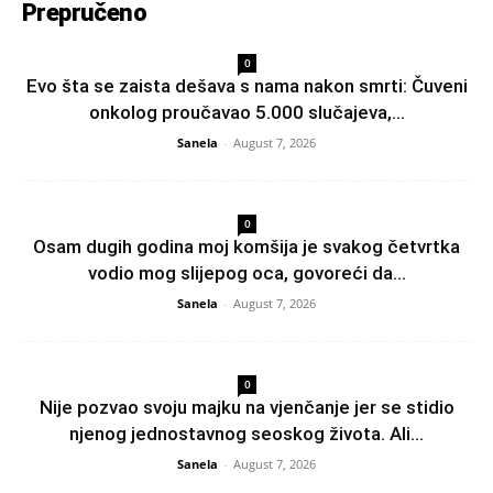
Prepručeno
0
Evo šta se zaista dešava s nama nakon smrti: Čuveni
onkolog proučavao 5.000 slučajeva,...
Sanela
-
August 7, 2026
0
Osam dugih godina moj komšija je svakog četvrtka
vodio mog slijepog oca, govoreći da...
Sanela
-
August 7, 2026
0
Nije pozvao svoju majku na vjenčanje jer se stidio
njenog jednostavnog seoskog života. Ali...
Sanela
-
August 7, 2026