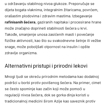
u održavanju stabilnog nivoa glukoze. Preporučuje se
dijeta bogata vlaknima, integralnim žitaricama, povrćem,
orašastim plodovima i zdravim mastima. Izbegavanje
rafinisanih šećera
, gaziranih napitaka i procesirane hrane
može značajno doprineti stabilnosti šećera u krvi.
Takođe, smanjenje unosa zasićenih masti i povećanje
fizičke aktivnosti, kao što su svakodnevne šetnje ili vežbe
snage, može poboljšati otpornost na insulin i opšte
zdravlje organizma.
Alternativni pristupi i prirodni lekovi
Mnogi ljudi se okreću prirodnim metodama kao dodatnoj
podršci u borbi protiv povišenog šećera. Na primer, cimet
se često spominje kao začin koji može pomoći u
regulaciji nivoa šećera, dok se gorka dinja koristi u
tradicionalnoj medicini širom Azije kao saveznik protiv