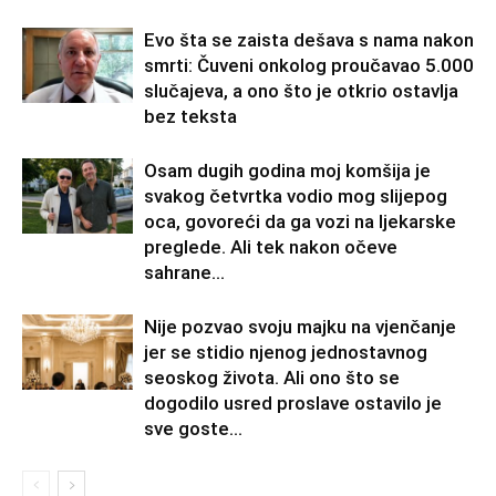
Evo šta se zaista dešava s nama nakon
smrti: Čuveni onkolog proučavao 5.000
slučajeva, a ono što je otkrio ostavlja
bez teksta
Osam dugih godina moj komšija je
svakog četvrtka vodio mog slijepog
oca, govoreći da ga vozi na ljekarske
preglede. Ali tek nakon očeve
sahrane...
Nije pozvao svoju majku na vjenčanje
jer se stidio njenog jednostavnog
seoskog života. Ali ono što se
dogodilo usred proslave ostavilo je
sve goste...