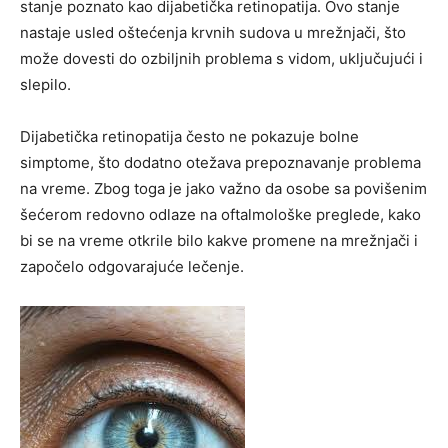
stanje poznato kao dijabetička retinopatija. Ovo stanje
nastaje usled oštećenja krvnih sudova u mrežnjači, što
može dovesti do ozbiljnih problema s vidom, uključujući i
slepilo.
Dijabetička retinopatija često ne pokazuje bolne
simptome, što dodatno otežava prepoznavanje problema
na vreme. Zbog toga je jako važno da osobe sa povišenim
šećerom redovno odlaze na oftalmološke preglede, kako
bi se na vreme otkrile bilo kakve promene na mrežnjači i
započelo odgovarajuće lečenje.