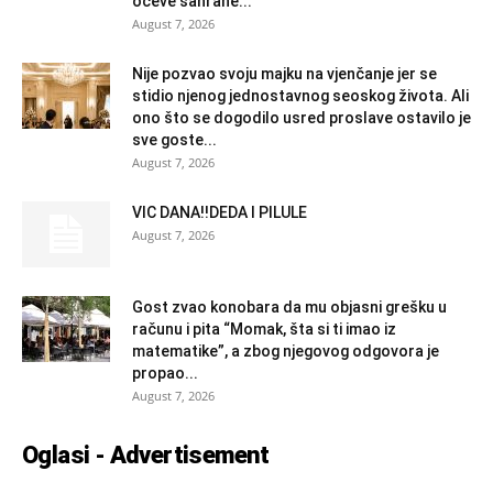
očeve sahrane...
August 7, 2026
Nije pozvao svoju majku na vjenčanje jer se
stidio njenog jednostavnog seoskog života. Ali
ono što se dogodilo usred proslave ostavilo je
sve goste...
August 7, 2026
VIC DANA!!DEDA I PILULE
August 7, 2026
Gost zvao konobara da mu objasni grešku u
računu i pita “Momak, šta si ti imao iz
matematike”, a zbog njegovog odgovora je
propao...
August 7, 2026
Oglasi - Advertisement