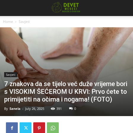
Home
Savjeti
Savjeti
7 znakova da se tijelo već duže vrijeme bori
s VISOKIM ŠEĆEROM U KRVI: Prvo ćete to
primijetiti na očima i nogama! (FOTO)
By
Sanela
-
July 26, 2025
391
0