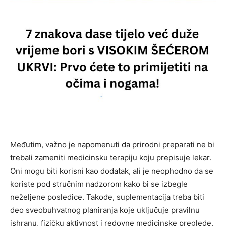
Međutim, važno je napomenuti da prirodni preparati ne bi
trebali zameniti medicinsku terapiju koju prepisuje lekar.
Oni mogu biti korisni kao dodatak, ali je neophodno da se
koriste pod stručnim nadzorom kako bi se izbegle
neželjene posledice. Takođe, suplementacija treba biti
deo sveobuhvatnog planiranja koje uključuje pravilnu
ishranu, fizičku aktivnost i redovne medicinske preglede.