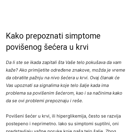
Kako prepoznati simptome
povišenog šećera u krvi
Da li ste se ikada zapitali šta Vaše telo pokušava da vam
kaže? Ako primijetite određene znakove, možda je vreme
da obratite pažnju na nivo šećera u krvi. Ovaj članak će
Vas upoznati sa signalima koje telo šalje kada ima
problema sa povišenim šećerom, kao i sa načinima kako
da se ovi problemi prepoznaju i reše.
Povišeni šećer u krvi, ili hiperglikemija, često se razvija
postepeno i neprimetno. Iako su simptomi suptilni, oni
predstavljaju važne poruke koje naša telo šalje. Zbog