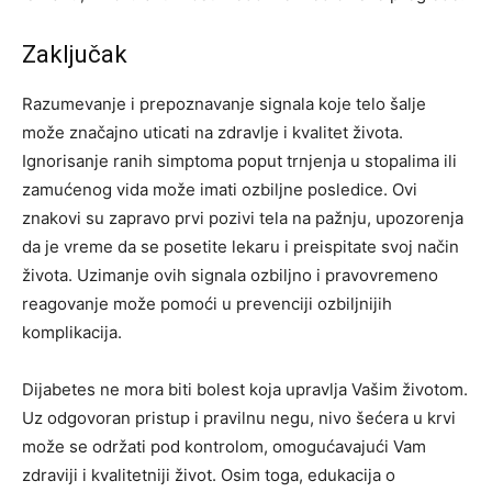
Zaključak
Razumevanje i prepoznavanje signala koje telo šalje
može značajno uticati na zdravlje i kvalitet života.
Ignorisanje ranih simptoma poput trnjenja u stopalima ili
zamućenog vida može imati ozbiljne posledice.
Ovi
znakovi su zapravo prvi pozivi tela na pažnju, upozorenja
da je vreme da se posetite lekaru i preispitate svoj način
života. Uzimanje ovih signala ozbiljno i pravovremeno
reagovanje može pomoći u prevenciji ozbiljnijih
komplikacija.
Dijabetes ne mora biti bolest koja upravlja Vašim životom.
Uz odgovoran pristup i pravilnu negu, nivo šećera u krvi
može se održati pod kontrolom, omogućavajući Vam
zdraviji i kvalitetniji život. Osim toga, edukacija o