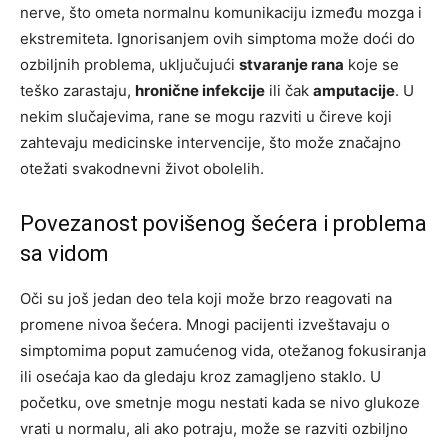
nerve, što ometa normalnu komunikaciju između mozga i
ekstremiteta. Ignorisanjem ovih simptoma može doći do
ozbiljnih problema, uključujući
stvaranje rana
koje se
teško zarastaju,
hronične infekcije
ili čak
amputacije
. U
nekim slučajevima, rane se mogu razviti u čireve koji
zahtevaju medicinske intervencije, što može značajno
otežati svakodnevni život obolelih.
Povezanost povišenog šećera i problema
sa vidom
Oči su još jedan deo tela koji može brzo reagovati na
promene nivoa šećera. Mnogi pacijenti izveštavaju o
simptomima poput zamućenog vida, otežanog fokusiranja
ili osećaja kao da gledaju kroz zamagljeno staklo. U
početku, ove smetnje mogu nestati kada se nivo glukoze
vrati u normalu, ali ako potraju, može se razviti ozbiljno