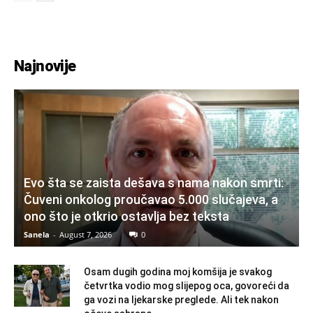
Najnovije
Evo šta se zaista dešava s nama nakon smrti:
Čuveni onkolog proučavao 5.000 slučajeva, a
ono što je otkrio ostavlja bez teksta
Sanela
-
August 7, 2026
0
Osam dugih godina moj komšija je svakog
četvrtka vodio mog slijepog oca, govoreći da
ga vozi na ljekarske preglede. Ali tek nakon