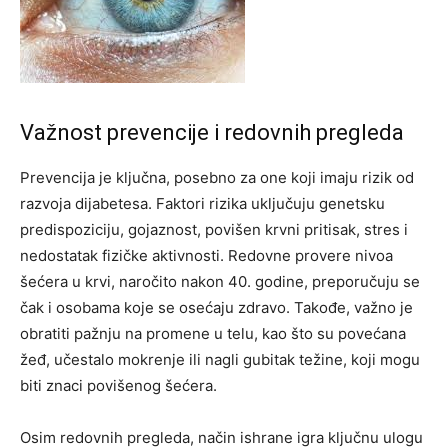
Važnost prevencije i redovnih pregleda
Prevencija je ključna, posebno za one koji imaju rizik od
razvoja dijabetesa. Faktori rizika uključuju genetsku
predispoziciju, gojaznost, povišen krvni pritisak, stres i
nedostatak fizičke aktivnosti. Redovne provere nivoa
šećera u krvi, naročito nakon 40. godine, preporučuju se
čak i osobama koje se osećaju zdravo.
Takođe, važno je
obratiti pažnju na promene u telu, kao što su povećana
žeđ, učestalo mokrenje ili nagli gubitak težine, koji mogu
biti znaci povišenog šećera.
Osim redovnih pregleda, način ishrane igra ključnu ulogu