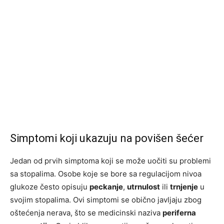
Simptomi koji ukazuju na povišen šećer
Jedan od prvih simptoma koji se može uočiti su problemi
sa stopalima. Osobe koje se bore sa regulacijom nivoa
glukoze često opisuju
peckanje
,
utrnulost
ili
trnjenje
u
svojim stopalima. Ovi simptomi se obično javljaju zbog
oštećenja nerava, što se medicinski naziva
periferna