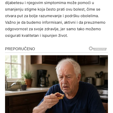
dijabetesu i njegovim simptomima može pomoći u
smanjenju stigme koja često prati ovu bolest, čime se
otvara put za bolje razumevanje i podršku obolelima.
Važno je da budemo informisani, aktivni i da preuzmemo
odgovornost za svoje zdravlje, jer samo tako možemo
osigurati kvalitetan i ispunjen život.