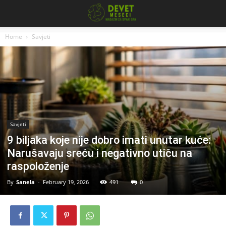
Home
Savjeti
Savjeti
9 biljaka koje nije dobro imati unutar kuće:
Narušavaju sreću i negativno utiču na
raspoloženje
By
Sanela
-
February 19, 2026
491
0