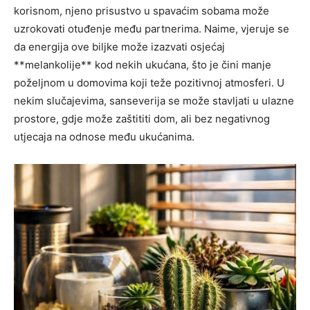
korisnom, njeno prisustvo u spavaćim sobama može
uzrokovati otuđenje među partnerima. Naime, vjeruje se
da energija ove biljke može izazvati osjećaj
**melankolije** kod nekih ukućana, što je čini manje
poželjnom u domovima koji teže pozitivnoj atmosferi. U
nekim slučajevima, sanseverija se može stavljati u ulazne
prostore, gdje može zaštititi dom, ali bez negativnog
utjecaja na odnose među ukućanima.