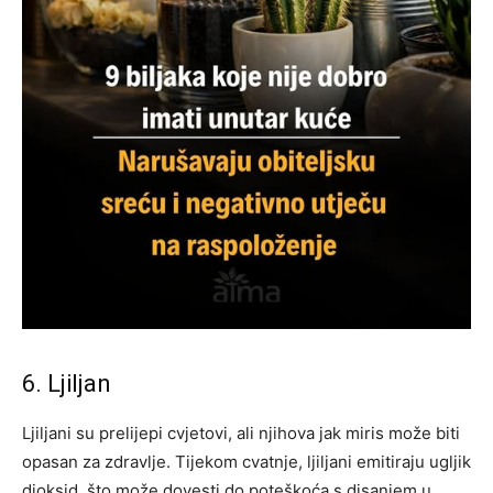
6. Ljiljan
Ljiljani su prelijepi cvjetovi, ali njihova jak miris može biti
opasan za zdravlje. Tijekom cvatnje, ljiljani emitiraju ugljik
dioksid, što može dovesti do poteškoća s disanjem u