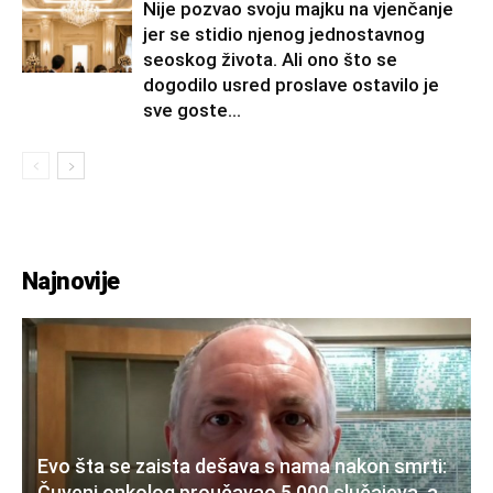
Nije pozvao svoju majku na vjenčanje
jer se stidio njenog jednostavnog
seoskog života. Ali ono što se
dogodilo usred proslave ostavilo je
sve goste...
Najnovije
Evo šta se zaista dešava s nama nakon smrti:
Čuveni onkolog proučavao 5.000 slučajeva, a