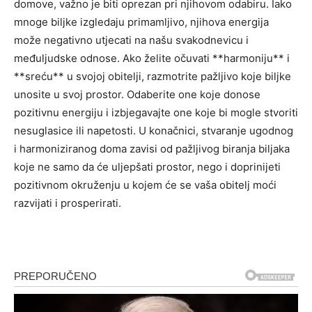
domove, važno je biti oprezan pri njihovom odabiru. Iako
mnoge biljke izgledaju primamljivo, njihova energija
može negativno utjecati na našu svakodnevicu i
međuljudske odnose. Ako želite očuvati **harmoniju** i
**sreću** u svojoj obitelji, razmotrite pažljivo koje biljke
unosite u svoj prostor. Odaberite one koje donose
pozitivnu energiju i izbjegavajte one koje bi mogle stvoriti
nesuglasice ili napetosti. U konačnici, stvaranje ugodnog
i harmoniziranog doma zavisi od pažljivog biranja biljaka
koje ne samo da će uljepšati prostor, nego i doprinijeti
pozitivnom okruženju u kojem će se vaša obitelj moći
razvijati i prosperirati.