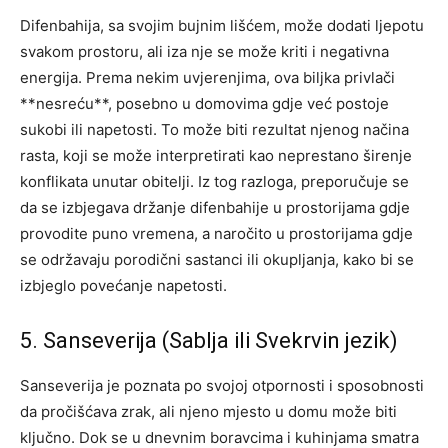
Difenbahija, sa svojim bujnim lišćem, može dodati ljepotu
svakom prostoru, ali iza nje se može kriti i negativna
energija. Prema nekim uvjerenjima, ova biljka privlači
**nesreću**, posebno u domovima gdje već postoje
sukobi ili napetosti. To može biti rezultat njenog načina
rasta, koji se može interpretirati kao neprestano širenje
konflikata unutar obitelji. Iz tog razloga, preporučuje se
da se izbjegava držanje difenbahije u prostorijama gdje
provodite puno vremena, a naročito u prostorijama gdje
se održavaju porodični sastanci ili okupljanja, kako bi se
izbjeglo povećanje napetosti.
5. Sanseverija (Sablja ili Svekrvin jezik)
Sanseverija je poznata po svojoj otpornosti i sposobnosti
da pročišćava zrak, ali njeno mjesto u domu može biti
ključno. Dok se u dnevnim boravcima i kuhinjama smatra