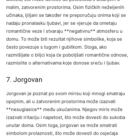
malim, zatvorenim prostorima. Osim fizičkih neželjenih
učinaka, ljiljani se također ne preporučuju onima koji se
nadaju pronalasku ljubavi, jer se vjeruje da ometaju
romantične veze i stvaraju **negativnu** atmosferu u
domu. To može biti rezultat njihove simbolike, koja se
često povezuje s tugom i gubitkom. Stoga, ako
razmišljate o biljci koja će poboljšati romantične odnose,
razmislite o alternativama koje donose sreću i ljubav.
7. Jorgovan
Jorgovan je poznat po svom mirisu koji mnogi smatraju
opojnim, ali u zatvorenim prostorima može izazvati
**nesuglasice** među ukućanima. Njegov miris može
izazvati iritaciju i napetost, što može dovesti do sukoba
unutar doma. Osim toga, jorgovan se može smatrati
simbolom prolaznosti, što može dovesti do osjećaja