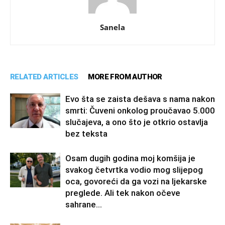
Sanela
RELATED ARTICLES
MORE FROM AUTHOR
Evo šta se zaista dešava s nama nakon
smrti: Čuveni onkolog proučavao 5.000
slučajeva, a ono što je otkrio ostavlja
bez teksta
Osam dugih godina moj komšija je
svakog četvrtka vodio mog slijepog
oca, govoreći da ga vozi na ljekarske
preglede. Ali tek nakon očeve
sahrane...