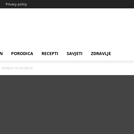
Privacy policy
N
PORODICA
RECEPTI
SAVJETI
ZDRAVLJE
oboljeti na proljeće