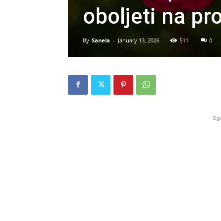
oboljeti na pr
By
Sanela
-
January 13, 2026
511
0
Ogl