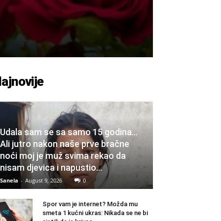
ajnovije
Udala sam se sa samo 15 godina…
Ali jutro nakon naše prve bračne
noći moj je muž svima rekao da
nisam djevica i napustio...
Sanela
-
August 9, 2026
0
Spor vam je internet? Možda mu
smeta 1 kućni ukras: Nikada se ne bi