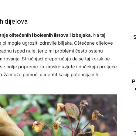
h dijelova
anje oštećenih i bolesnih listova i izbojaka
. Na taj
S
e bi mogle ugroziti zdravlje biljaka. Oštećene dijelove
 padnu ispod nule, jer zimi problemi često ostanu
irovanja. Stručnjaci preporučuju da se taj korak ne
 se bolje pripreme za zimske uvjete i dočekaju proljeće
ža može pomoći u identifikaciji potencijalnih
P
T