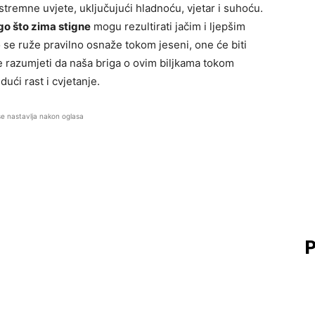
ekstremne uvjete, uključujući hladnoću, vjetar i suhoću.
ego što zima stigne
mogu rezultirati jačim i ljepšim
 se ruže pravilno osnaže tokom jeseni, one će biti
e razumjeti da naša briga o ovim biljkama tokom
dući rast i cvjetanje.
se nastavlja nakon oglasa
P