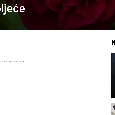
oljeće
N
asi - Advertisement