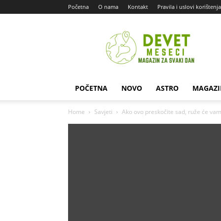
Početna
O nama
Kontakt
Pravila i uslovi korištenja
Devet
Meseci
POČETNA
NOVO
ASTRO
MAGAZI
Home
Savjeti
Ako ovo preskočite sad, ruže će vam 