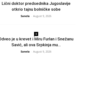
Lični doktor predsednika Jugoslavije
otkrio tajnu bolničke sobe
Sanela
-
August 9, 2026
0
Odveo je u krevet i Miru Furlan i Snežanu
Savić, ali ova Srpkinja mu...
Sanela
-
August 9, 2026