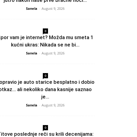
Sanela
-
August 9, 2026
0
por vam je internet? Možda mu smeta 1
kućni ukras: Nikada se ne bi...
Sanela
-
August 9, 2026
0
opravio je auto starice besplatno i dobio
otkaz… ali nekoliko dana kasnije saznao
je...
Sanela
-
August 9, 2026
0
itove poslednje reči su krili decenijama: