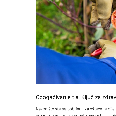
Obogaćivanje tla: Ključ za zdrav
Nakon što ste se pobrinuli za oštećene dijel
organskih materijala poput komposta ili staj