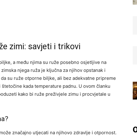
 zimi: savjeti i trikovi
biljke, a među njima su ruže posebno osjetljive na
 zimska njega ruža je ključna za njihov opstanak i
u da su ruže otporne biljke, ali bez adekvatne pripreme
i i štetočine kada temperature padnu. U ovom članku
duzeti kako bi ruže preživjele zimu i procvjetale u
na?
O
ože značajno utjecati na njihovo zdravlje i otpornost.