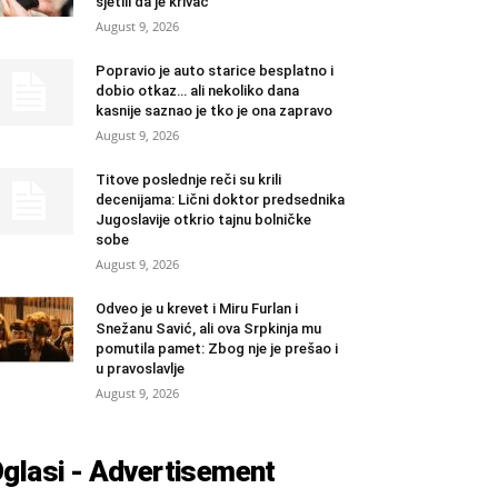
sjetili da je krivac
August 9, 2026
Popravio je auto starice besplatno i
dobio otkaz… ali nekoliko dana
kasnije saznao je tko je ona zapravo
August 9, 2026
Titove poslednje reči su krili
decenijama: Lični doktor predsednika
Jugoslavije otkrio tajnu bolničke
sobe
August 9, 2026
Odveo je u krevet i Miru Furlan i
Snežanu Savić, ali ova Srpkinja mu
pomutila pamet: Zbog nje je prešao i
u pravoslavlje
August 9, 2026
glasi - Advertisement