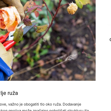
lje ruža
ove, važno je obogatiti tlo oko ruža. Dodavanje
skog gnojiva može značajno poboljšati strukturu tla.