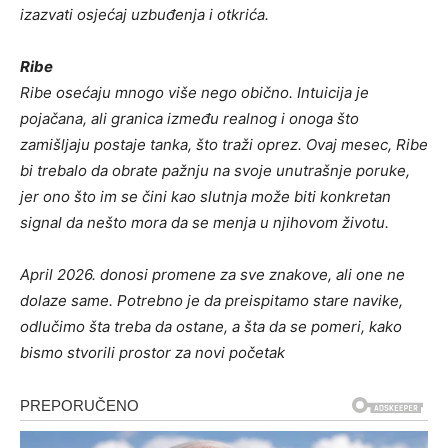
izazvati osjećaj uzbuđenja i otkrića.
Ribe
Ribe osećaju mnogo više nego obično. Intuicija je
pojačana, ali granica između realnog i onoga što
zamišljaju postaje tanka, što traži oprez. Ovaj mesec, Ribe
bi trebalo da obrate pažnju na svoje unutrašnje poruke,
jer ono što im se čini kao slutnja može biti konkretan
signal da nešto mora da se menja u njihovom životu.
April 2026. donosi promene za sve znakove, ali one ne
dolaze same. Potrebno je da preispitamo stare navike,
odlučimo šta treba da ostane, a šta da se pomeri, kako
bismo stvorili prostor za novi početak