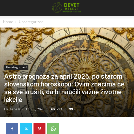
Home
Uncategorized
Uncategorized
Astro prognoza za april 2026. po starom
slovenskom horoskopu: Ovim znacima će
se sve srušiti, da bi naučili važne životne
lekcije
By
Sanela
-
April 3, 2026
793
0