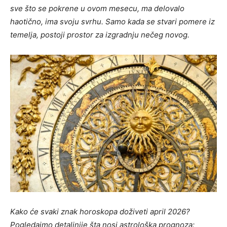
sve što se pokrene u ovom mesecu, ma delovalo
haotično, ima svoju svrhu. Samo kada se stvari pomere iz
temelja, postoji prostor za izgradnju nečeg novog.
Kako će svaki znak horoskopa doživeti april 2026?
Pogledajmo detaljnije šta nosi astrološka prognoza: