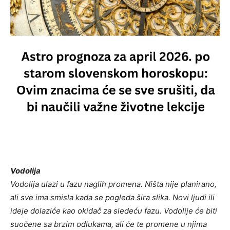
Vodolija
Vodolija ulazi u fazu naglih promena. Ništa nije planirano,
ali sve ima smisla kada se pogleda šira slika. Novi ljudi ili
ideje dolaziće kao okidač za sledeću fazu. Vodolije će biti
suočene sa brzim odlukama, ali će te promene u njima