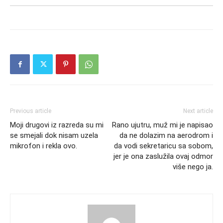
Previous article
Next article
Moji drugovi iz razreda su mi
Rano ujutru, muž mi je napisao
se smejali dok nisam uzela
da ne dolazim na aerodrom i
mikrofon i rekla ovo.
da vodi sekretaricu sa sobom,
jer je ona zaslužila ovaj odmor
više nego ja.