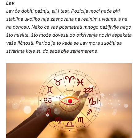
Lav
Lav će dobiti pažnju, ali i test. Pozicija moći neće biti
stabilna ukoliko nije zasnovana na realnim uvidima, a ne
na ponosu. Neko će vas posmatrati mnogo pažljivije nego
što mislite, što može dovesti do otkrivanja novih aspekata
vaše ličnosti. Period je to kada se Lav mora suočiti sa
stvarima koje su do sada bile zanemarene.