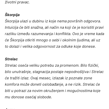
životni pravac.
Škorpija
Škorpija ulazi u dubinu iz koje nema površnih odgovora.
Intuicija će biti snažna, ali način na koji će je koristiti pravi
razliku između razumevanja i konflikta. Ovo je vreme kada
će Škorpija otkriti mnogo o sebi i okolnim ljudima, ali uz
to dolazi i velika odgovornost za odluke koje donese.
Strelac
Strelac oseća veliku potrebu za promenom. Bilo fizički,
bilo unutrašnje, stagnacija postaje nepodnošljiva i Strelac
će tražiti izlaz. Ovaj mesec, izlazak iz poznate zone
komfora može doneti oslobađanje, a ne rizik. Strelac će
biti u potrazi za novim okruženjem i mogućnostima koje
mu donose osećaj slobode.