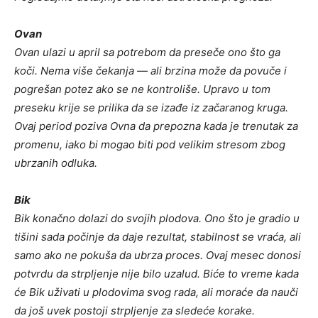
Ovan
Ovan ulazi u april sa potrebom da preseče ono što ga
koči. Nema više čekanja — ali brzina može da povuče i
pogrešan potez ako se ne kontroliše. Upravo u tom
preseku krije se prilika da se izađe iz začaranog kruga.
Ovaj period poziva Ovna da prepozna kada je trenutak za
promenu, iako bi mogao biti pod velikim stresom zbog
ubrzanih odluka.
Bik
Bik konačno dolazi do svojih plodova. Ono što je gradio u
tišini sada počinje da daje rezultat, stabilnost se vraća, ali
samo ako ne pokuša da ubrza proces. Ovaj mesec donosi
potvrdu da strpljenje nije bilo uzalud. Biće to vreme kada
će Bik uživati u plodovima svog rada, ali moraće da nauči
da još uvek postoji strpljenje za sledeće korake.