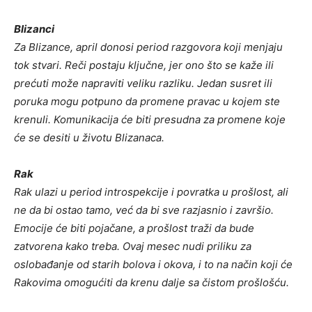
Blizanci
Za Blizance, april donosi period razgovora koji menjaju
tok stvari. Reči postaju ključne, jer ono što se kaže ili
prećuti može napraviti veliku razliku. Jedan susret ili
poruka mogu potpuno da promene pravac u kojem ste
krenuli. Komunikacija će biti presudna za promene koje
će se desiti u životu Blizanaca.
Rak
Rak ulazi u period introspekcije i povratka u prošlost, ali
ne da bi ostao tamo, već da bi sve razjasnio i završio.
Emocije će biti pojačane, a prošlost traži da bude
zatvorena kako treba. Ovaj mesec nudi priliku za
oslobađanje od starih bolova i okova, i to na način koji će
Rakovima omogućiti da krenu dalje sa čistom prošlošću.