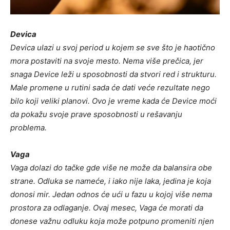
Devica
Devica ulazi u svoj period u kojem se sve što je haotično
mora postaviti na svoje mesto. Nema više prečica, jer
snaga Device leži u sposobnosti da stvori red i strukturu.
Male promene u rutini sada će dati veće rezultate nego
bilo koji veliki planovi. Ovo je vreme kada će Device moći
da pokažu svoje prave sposobnosti u rešavanju
problema.
Vaga
Vaga dolazi do tačke gde više ne može da balansira obe
strane. Odluka se nameće, i iako nije laka, jedina je koja
donosi mir. Jedan odnos će ući u fazu u kojoj više nema
prostora za odlaganje. Ovaj mesec, Vaga će morati da
donese važnu odluku koja može potpuno promeniti njen