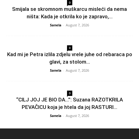
0
Smijala se skromnom muškarcu misleći da nema
ništa: Kada je otkrila ko je zapravo,...
Sanela
-
August 7, 2026
0
Kad mi je Petra izlila zdjelu vrele juhe od rebaraca po
glavi, za stolom...
Sanela
-
August 7, 2026
0
“CILJ JOJ JE BIO DA…”: Suzana RAZOTKRILA
PEVAČICU koja je htela da joj RASTURI...
Sanela
-
August 7, 2026