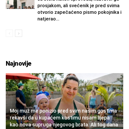
prosjakom, ali svećenik je pred svima
otvorio zapečaćeno pismo pokojnika i
natjerao...
Najnovije
Moj muž me ponizio pred svim našim gostima
rekavši da u kupaćem kostimu nisam lijepa
kao nova supruga njegovog brata. Ali tog dana