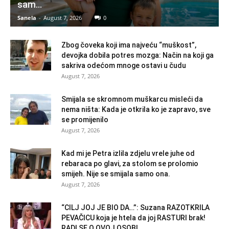
sam...
Sanela
-
August 7, 2026
0
Zbog čoveka koji ima najveću “muškost”,
devojka dobila potres mozga: Način na koji ga
sakriva odećom mnoge ostavi u čudu
August 7, 2026
Smijala se skromnom muškarcu misleći da
nema ništa: Kada je otkrila ko je zapravo, sve
se promijenilo
August 7, 2026
Kad mi je Petra izlila zdjelu vrele juhe od
rebaraca po glavi, za stolom se prolomio
smijeh. Nije se smijala samo ona.
August 7, 2026
“CILJ JOJ JE BIO DA…”: Suzana RAZOTKRILA
PEVAČICU koja je htela da joj RASTURI brak!
RADI SE O OVOJ OSOBI