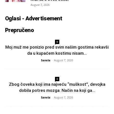
August 7, 2026
Oglasi - Advertisement
Prepručeno
0
Moj muž me ponizio pred svim našim gostima rekavši
da u kupaćem kostimu nisam...
Sanela
-
August 7, 2026
0
Zbog čoveka koji ima najveću “muškost”, devojka
dobila potres mozga: Način na koji ga...
Sanela
-
August 7, 2026