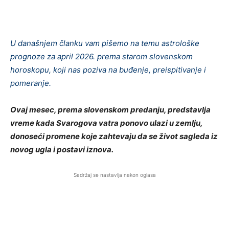
U današnjem članku vam pišemo na temu astrološke
prognoze za april 2026. prema starom slovenskom
horoskopu, koji nas poziva na buđenje, preispitivanje i
pomeranje.
Ovaj mesec, prema slovenskom predanju, predstavlja
vreme kada Svarogova vatra ponovo ulazi u zemlju,
donoseći promene koje zahtevaju da se život sagleda iz
novog ugla i postavi iznova.
Sadržaj se nastavlja nakon oglasa