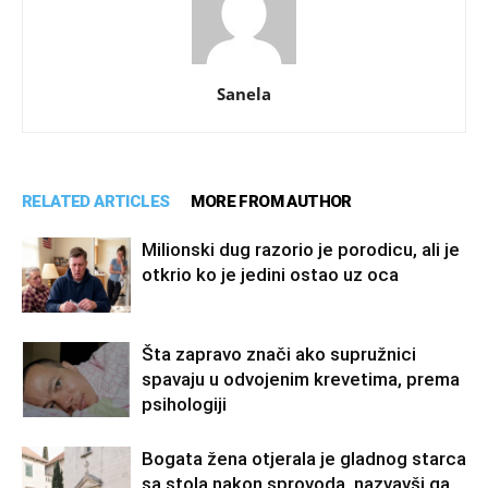
Sanela
RELATED ARTICLES
MORE FROM AUTHOR
Milionski dug razorio je porodicu, ali je
otkrio ko je jedini ostao uz oca
Šta zapravo znači ako supružnici
spavaju u odvojenim krevetima, prema
psihologiji
Bogata žena otjerala je gladnog starca
sa stola nakon sprovoda, nazvavši ga