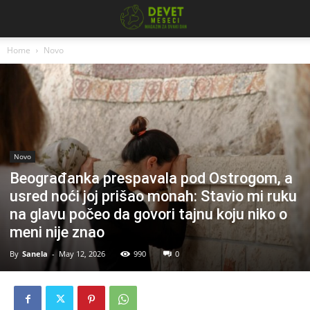
Home
Novo
Novo
Beograđanka prespavala pod Ostrogom, a
usred noći joj prišao monah: Stavio mi ruku
na glavu počeo da govori tajnu koju niko o
meni nije znao
By
Sanela
-
May 12, 2026
990
0