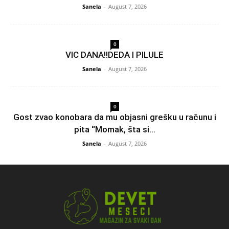
Sanela
-
August 7, 2026
0
VIC DANA!!DEDA I PILULE
Sanela
-
August 7, 2026
0
Gost zvao konobara da mu objasni grešku u računu i
pita “Momak, šta si...
Sanela
-
August 7, 2026