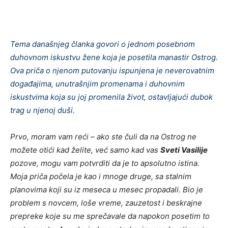
Tema današnjeg članka govori o jednom posebnom
duhovnom iskustvu žene koja je posetila manastir Ostrog.
Ova priča o njenom putovanju ispunjena je neverovatnim
događajima, unutrašnjim promenama i duhovnim
iskustvima koja su joj promenila život, ostavljajući dubok
trag u njenoj duši.
Prvo, moram vam reći – ako ste čuli da na Ostrog ne
možete otići kad želite, već samo kad vas
Sveti Vasilije
pozove, mogu vam potvrditi da je to apsolutno istina.
Moja priča počela je kao i mnoge druge, sa stalnim
planovima koji su iz meseca u mesec propadali. Bio je
problem s novcem, loše vreme, zauzetost i beskrajne
prepreke koje su me sprečavale da napokon posetim to