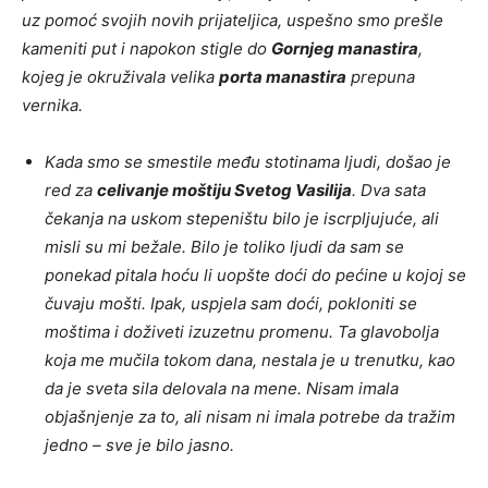
uz pomoć svojih novih prijateljica, uspešno smo prešle
kameniti put i napokon stigle do
Gornjeg manastira
,
kojeg je okruživala velika
porta manastira
prepuna
vernika.
Kada smo se smestile među stotinama ljudi, došao je
red za
celivanje moštiju Svetog Vasilija
. Dva sata
čekanja na uskom stepeništu bilo je iscrpljujuće, ali
misli su mi bežale. Bilo je toliko ljudi da sam se
ponekad pitala hoću li uopšte doći do pećine u kojoj se
čuvaju mošti. Ipak, uspjela sam doći, pokloniti se
moštima i doživeti izuzetnu promenu. Ta glavobolja
koja me mučila tokom dana, nestala je u trenutku, kao
da je sveta sila delovala na mene. Nisam imala
objašnjenje za to, ali nisam ni imala potrebe da tražim
jedno – sve je bilo jasno.