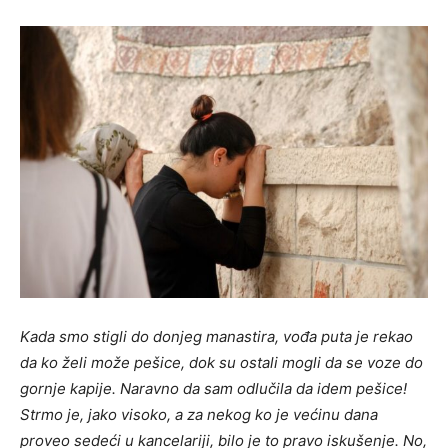
Kada smo stigli do donjeg manastira, vođa puta je rekao
da ko želi može pešice, dok su ostali mogli da se voze do
gornje kapije. Naravno da sam odlučila da idem pešice!
Strmo je, jako visoko, a za nekog ko je većinu dana
proveo sedeći u kancelariji, bilo je to pravo iskušenje. No,