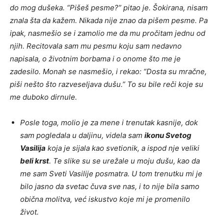
do mog dušeka. “Pišeš pesme?” pitao je. Šokirana, nisam
znala šta da kažem. Nikada nije znao da pišem pesme. Pa
ipak, nasmešio se i zamolio me da mu pročitam jednu od
njih. Recitovala sam mu pesmu koju sam nedavno
napisala, o životnim borbama i o onome što me je
zadesilo. Monah se nasmešio, i rekao: “Dosta su mračne,
piši nešto što razveseljava dušu.” To su bile reči koje su
me duboko dirnule.
Posle toga, molio je za mene i trenutak kasnije, dok
sam pogledala u daljinu, videla sam
ikonu Svetog
Vasilija
koja je sijala kao svetionik, a ispod nje veliki
beli krst
. Te slike su se urežale u moju dušu, kao da
me sam Sveti Vasilije posmatra. U tom trenutku mi je
bilo jasno da svetac čuva sve nas, i to nije bila samo
obična molitva, već iskustvo koje mi je promenilo
život.