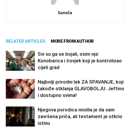
Sanela
RELATED ARTICLES
MORE FROM AUTHOR
Svi su ga se bojali, osim nje:
Konobarica i čovjek koji je kontrolisao
cijeli grad
Najbolji prirodni lek ZA SPAVANJE, koji
takođe otklanja GLAVOBOLJU. Jeftino
i dostupno svima!
Njegova porodica mislila je da sam
završena priča, ali testament je otkrio
istinu