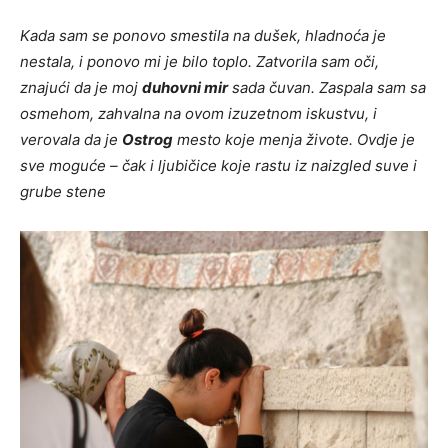
Kada sam se ponovo smestila na dušek, hladnoća je
nestala, i ponovo mi je bilo toplo. Zatvorila sam oči,
znajući da je moj
duhovni mir
sada čuvan. Zaspala sam sa
osmehom, zahvalna na ovom izuzetnom iskustvu, i
verovala da je
Ostrog
mesto koje menja živote. Ovdje je
sve moguće – čak i ljubičice koje rastu iz naizgled suve i
grube stene