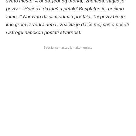
sveto mesto. A onda, jednog utorka, iznenada, stigao je
poziv – “Hoćeš li da ideš u petak? Besplatno je, noćimo
tamo…” Naravno da sam odmah pristala. Taj poziv bio je
kao grom iz vedra neba i značila je da će moj san o poseti
Ostrogu napokon postati stvarnost.
Sadržaj se nastavlja nakon oglasa