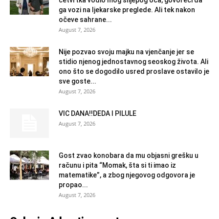
ga vozi na ljekarske preglede. Ali tek nakon
očeve sahrane...
August 7, 2026
Nije pozvao svoju majku na vjenčanje jer se
stidio njenog jednostavnog seoskog života. Ali
ono što se dogodilo usred proslave ostavilo je
sve goste...
August 7, 2026
VIC DANA!!DEDA I PILULE
August 7, 2026
Gost zvao konobara da mu objasni grešku u
računu i pita “Momak, šta si ti imao iz
matematike”, a zbog njegovog odgovora je
propao...
August 7, 2026