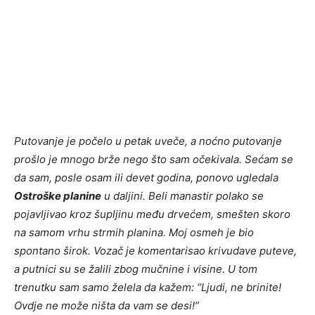
Putovanje je počelo u petak uveče, a noćno putovanje
prošlo je mnogo brže nego što sam očekivala. Sećam se
da sam, posle osam ili devet godina, ponovo ugledala
Ostroške planine
u daljini. Beli manastir polako se
pojavljivao kroz šupljinu među drvećem, smešten skoro
na samom vrhu strmih planina. Moj osmeh je bio
spontano širok. Vozač je komentarisao krivudave puteve,
a putnici su se žalili zbog mučnine i visine. U tom
trenutku sam samo želela da kažem: “Ljudi, ne brinite!
Ovdje ne može ništa da vam se desi!”