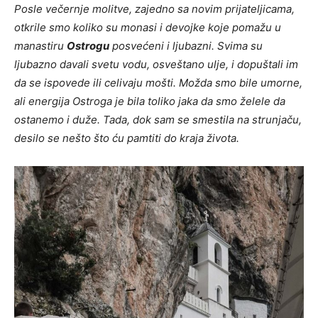
Posle večernje molitve, zajedno sa novim prijateljicama,
otkrile smo koliko su monasi i devojke koje pomažu u
manastiru
Ostrogu
posvećeni i ljubazni. Svima su
ljubazno davali svetu vodu, osveštano ulje, i dopuštali im
da se ispovede ili celivaju mošti. Možda smo bile umorne,
ali energija Ostroga je bila toliko jaka da smo želele da
ostanemo i duže. Tada, dok sam se smestila na strunjaču,
desilo se nešto što ću pamtiti do kraja života.