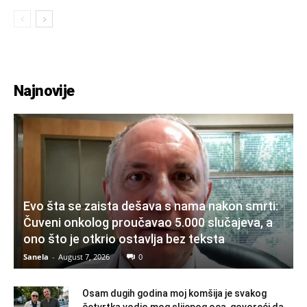
Najnovije
Evo šta se zaista dešava s nama nakon smrti:
Čuveni onkolog proučavao 5.000 slučajeva, a
ono što je otkrio ostavlja bez teksta
Sanela
-
August 7, 2026
0
Osam dugih godina moj komšija je svakog
četvrtka vodio mog slijepog oca, govoreći da