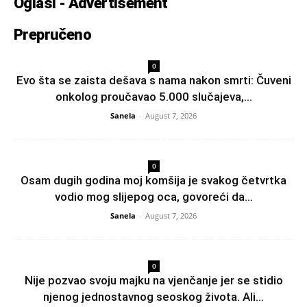
Oglasi - Advertisement
Prepručeno
0
Evo šta se zaista dešava s nama nakon smrti: Čuveni
onkolog proučavao 5.000 slučajeva,...
Sanela
-
August 7, 2026
0
Osam dugih godina moj komšija je svakog četvrtka
vodio mog slijepog oca, govoreći da...
Sanela
-
August 7, 2026
0
Nije pozvao svoju majku na vjenčanje jer se stidio
njenog jednostavnog seoskog života. Ali...