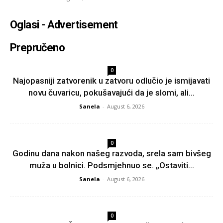
Oglasi - Advertisement
Prepručeno
0
Najopasniji zatvorenik u zatvoru odlučio je ismijavati
novu čuvaricu, pokušavajući da je slomi, ali...
Sanela
-
August 6, 2026
0
Godinu dana nakon našeg razvoda, srela sam bivšeg
muža u bolnici. Podsmjehnuo se. „Ostaviti...
Sanela
-
August 6, 2026
0