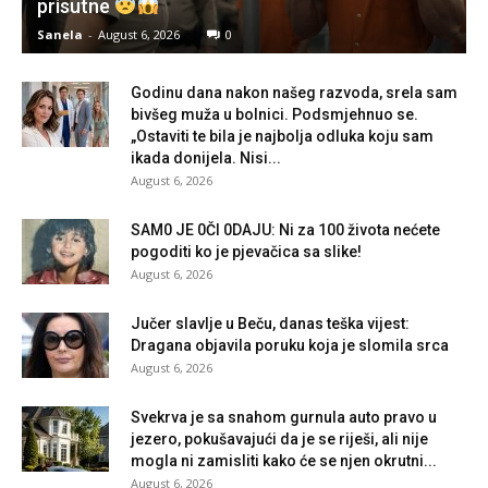
prisutne
Sanela
-
August 6, 2026
0
Godinu dana nakon našeg razvoda, srela sam
bivšeg muža u bolnici. Podsmjehnuo se.
„Ostaviti te bila je najbolja odluka koju sam
ikada donijela. Nisi...
August 6, 2026
SAM0 JE 0Čl 0DAJU: Ni za 100 života nećete
pogoditi ko je pjevačica sa slike!
August 6, 2026
Jučer slavlje u Beču, danas teška vijest:
Dragana objavila poruku koja je slomila srca
August 6, 2026
Svekrva je sa snahom gurnula auto pravo u
jezero, pokušavajući da je se riješi, ali nije
mogla ni zamisliti kako će se njen okrutni...
August 6, 2026