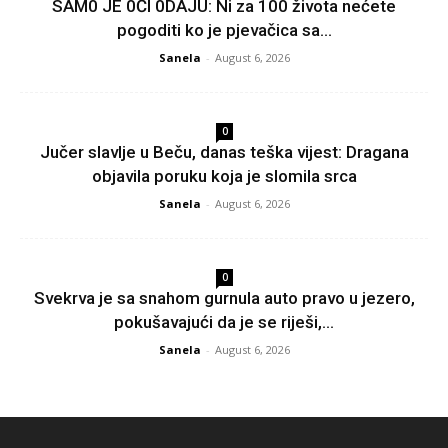
SAM0 JE 0Čl 0DAJU: Ni za 100 života nećete
pogoditi ko je pjevačica sa...
Sanela
-
August 6, 2026
0
Jučer slavlje u Beču, danas teška vijest: Dragana
objavila poruku koja je slomila srca
Sanela
-
August 6, 2026
0
Svekrva je sa snahom gurnula auto pravo u jezero,
pokušavajući da je se riješi,...
Sanela
-
August 6, 2026