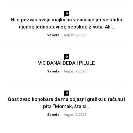
0
Nije pozvao svoju majku na vjenčanje jer se stidio
njenog jednostavnog seoskog života. Ali...
Sanela
-
August 7, 2026
0
VIC DANA!!DEDA I PILULE
Sanela
-
August 7, 2026
0
Gost zvao konobara da mu objasni grešku u računu i
pita “Momak, šta si...
Sanela
-
August 7, 2026