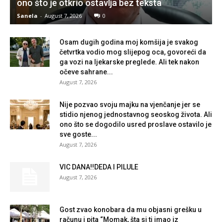
ono što je otkrio ostavlja bez teksta
Sanela
-
August 7, 2026
0
Osam dugih godina moj komšija je svakog
četvrtka vodio mog slijepog oca, govoreći da
ga vozi na ljekarske preglede. Ali tek nakon
očeve sahrane...
August 7, 2026
Nije pozvao svoju majku na vjenčanje jer se
stidio njenog jednostavnog seoskog života. Ali
ono što se dogodilo usred proslave ostavilo je
sve goste...
August 7, 2026
VIC DANA!!DEDA I PILULE
August 7, 2026
Gost zvao konobara da mu objasni grešku u
računu i pita “Momak, šta si ti imao iz