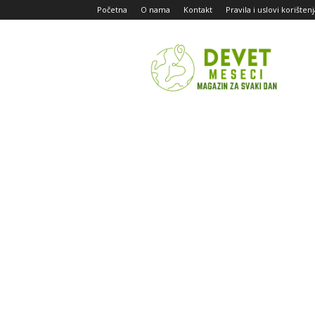
Početna
O nama
Kontakt
Pravila i uslovi korišten
Devet
Meseci