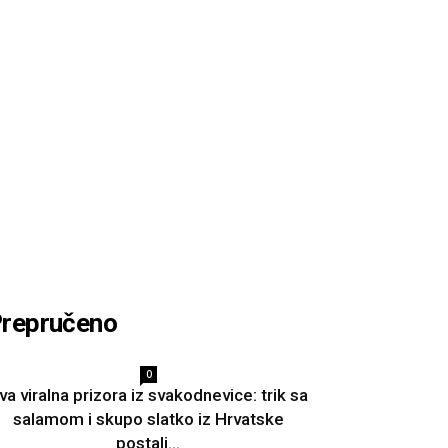
repručeno
0
va viralna prizora iz svakodnevice: trik sa
salamom i skupo slatko iz Hrvatske
postali...