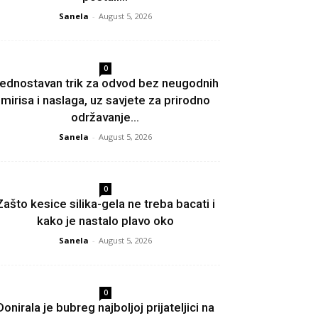
Sanela
-
August 5, 2026
0
ednostavan trik za odvod bez neugodnih
mirisa i naslaga, uz savjete za prirodno
održavanje...
Sanela
-
August 5, 2026
0
Zašto kesice silika-gela ne treba bacati i
kako je nastalo plavo oko
Sanela
-
August 5, 2026
0
Donirala je bubreg najboljoj prijateljici na