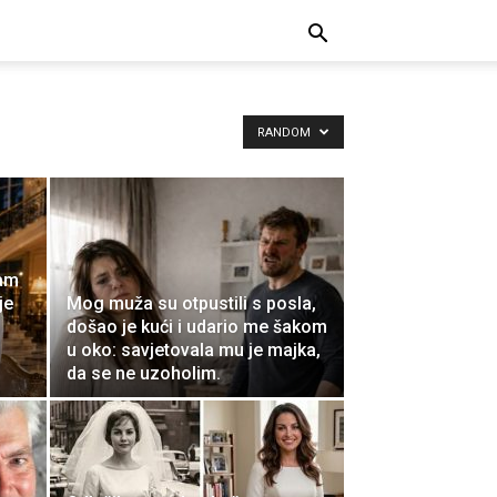
RANDOM
sam
je
Mog muža su otpustili s posla,
došao je kući i udario me šakom
u oko: savjetovala mu je majka,
da se ne uzoholim.