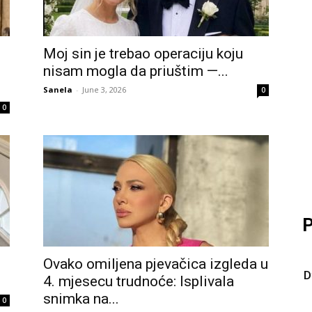
Moj sin je trebao operaciju koju
nisam mogla da priuštim —...
Sanela
-
June 3, 2026
0
0
P
Ovako omiljena pjevačica izgleda u
D
4. mjesecu trudnoće: Isplivala
snimka na...
0