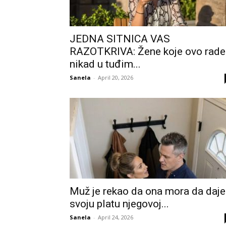
JEDNA SITNICA VAS
RAZOTKRIVA: Žene koje ovo rade
nikad u tuđim...
Sanela
-
April 20, 2026
Muž je rekao da ona mora da daje
svoju platu njegovoj...
Sanela
-
April 24, 2026