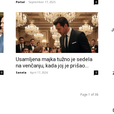
Portal
-
September 17, 2025
0
J
Usamljena majka tužno je sedela
na venčanju, kada joj je prišao...
Sanela
-
April 17, 2026
0
0
Page 1 of 38