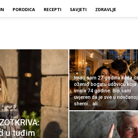
IN
PORODICA
RECEPTI
SAVJETI
ZDRAVLJE
Imao sam 27 godina kada 
oženio bogatu udovicu koja 
imala 74 godine. Bio sam
uvjeren da je sve u novčanoj
shemi… ali...
ZOTKRIVA:
ad u tuđim