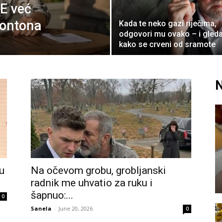
E već
bontona
Kada te neko gazi riječima,
odgovori mu ovako – i gleda
kako se crveni od sramote
N
u
Na očevom grobu, grobljanski
radnik me uhvatio za ruku i
šapnuo:...
0
Sanela
-
June 20, 2026
0