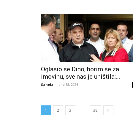
Oglasio se Dino, borim se za
imovinu, sve nas je uništila:...
Sanela
-
June 18, 2026
...
1
2
3
38