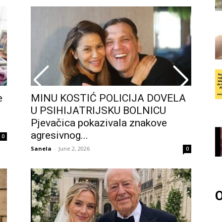
e
MINU KOSTIĆ POLICIJA DOVELA
U PSIHIJATRIJSKU BOLNICU
Pjevačica pokazivala znakove
agresivnog...
0
Sanela
-
June 2, 2026
0
O