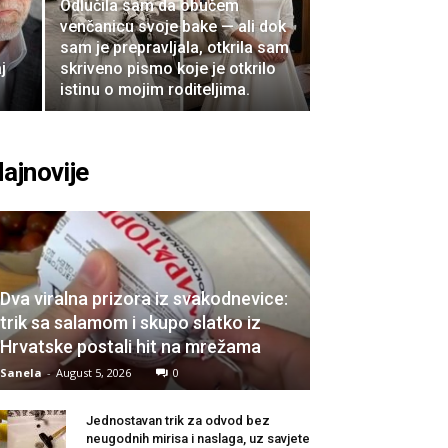
Odlučila sam da obučem
venčanicu svoje bake — ali dok
sam je prepravljala, otkrila sam
j
skriveno pismo koje je otkrilo
istinu o mojim roditeljima.
ajnovije
Dva viralna prizora iz svakodnevice:
trik sa salamom i skupo slatko iz
Hrvatske postali hit na mrežama
Sanela
-
August 5, 2026
0
Jednostavan trik za odvod bez
neugodnih mirisa i naslaga, uz savjete