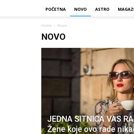
POČETNA
NOVO
ASTRO
MAGAZ
Home
Novo
NOVO
JEDNA SITNICA VAS RA
Žene koje ovo rade nik