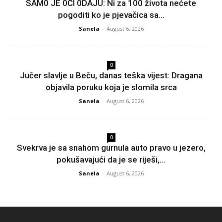
SAM0 JE 0Čl 0DAJU: Ni za 100 života nećete
pogoditi ko je pjevačica sa...
Sanela
-
August 6, 2026
0
Jučer slavlje u Beču, danas teška vijest: Dragana
objavila poruku koja je slomila srca
Sanela
-
August 6, 2026
0
Svekrva je sa snahom gurnula auto pravo u jezero,
pokušavajući da je se riješi,...
Sanela
-
August 6, 2026