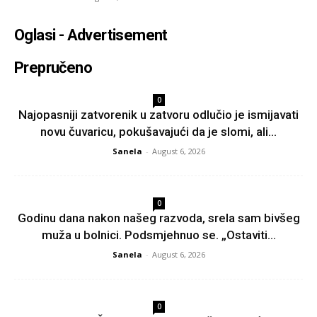
Oglasi - Advertisement
Prepručeno
0
Najopasniji zatvorenik u zatvoru odlučio je ismijavati
novu čuvaricu, pokušavajući da je slomi, ali...
Sanela
-
August 6, 2026
0
Godinu dana nakon našeg razvoda, srela sam bivšeg
muža u bolnici. Podsmjehnuo se. „Ostaviti...
Sanela
-
August 6, 2026
0