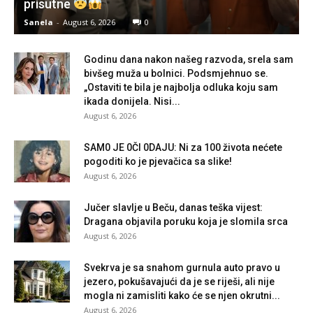
prisutne
Sanela
-
August 6, 2026
0
Godinu dana nakon našeg razvoda, srela sam
bivšeg muža u bolnici. Podsmjehnuo se.
„Ostaviti te bila je najbolja odluka koju sam
ikada donijela. Nisi...
August 6, 2026
SAM0 JE 0Čl 0DAJU: Ni za 100 života nećete
pogoditi ko je pjevačica sa slike!
August 6, 2026
Jučer slavlje u Beču, danas teška vijest:
Dragana objavila poruku koja je slomila srca
August 6, 2026
Svekrva je sa snahom gurnula auto pravo u
jezero, pokušavajući da je se riješi, ali nije
mogla ni zamisliti kako će se njen okrutni...
August 6, 2026