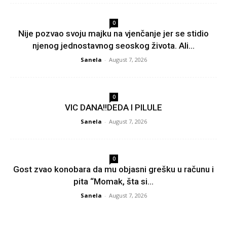
0
Nije pozvao svoju majku na vjenčanje jer se stidio
njenog jednostavnog seoskog života. Ali...
Sanela
-
August 7, 2026
0
VIC DANA!!DEDA I PILULE
Sanela
-
August 7, 2026
0
Gost zvao konobara da mu objasni grešku u računu i
pita “Momak, šta si...
Sanela
-
August 7, 2026