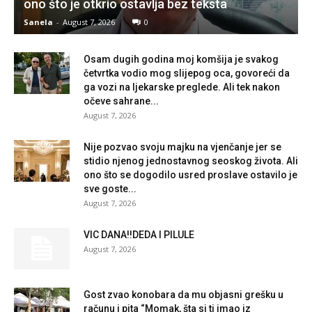
ono što je otkrio ostavlja bez teksta
Sanela
-
August 7, 2026
0
Osam dugih godina moj komšija je svakog
četvrtka vodio mog slijepog oca, govoreći da
ga vozi na ljekarske preglede. Ali tek nakon
očeve sahrane...
August 7, 2026
Nije pozvao svoju majku na vjenčanje jer se
stidio njenog jednostavnog seoskog života. Ali
ono što se dogodilo usred proslave ostavilo je
sve goste...
August 7, 2026
VIC DANA!!DEDA I PILULE
August 7, 2026
Gost zvao konobara da mu objasni grešku u
računu i pita “Momak, šta si ti imao iz