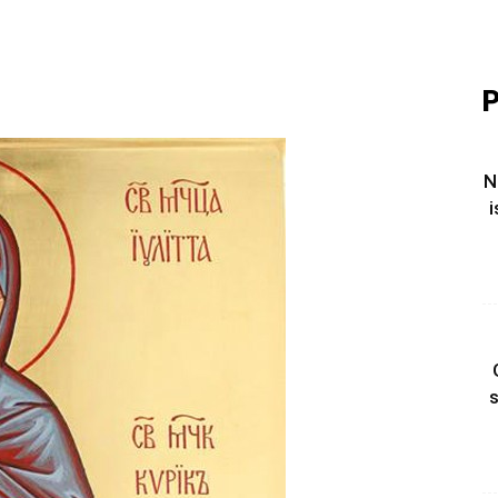
P
N
i
s