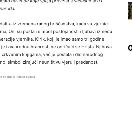
ogato nasljeđe koje spaja prošlost s sadašnjošću i
 naroda.
 datira iz vremena ranog hrišćanstva, kada su vjernici
ma. Oni su postali simbol postojanosti i ljubavi između
neracije vjernika. Kirik, koji je imao samo tri godine
O
je izvanrednu hrabrost, ne odričući se Hrista. Njihova
 crkvenim knjigama, već je postala i dio narodnog
no, simbolizirajući neuništivu vjeru i predanost.
se nastavlja nakon oglasa