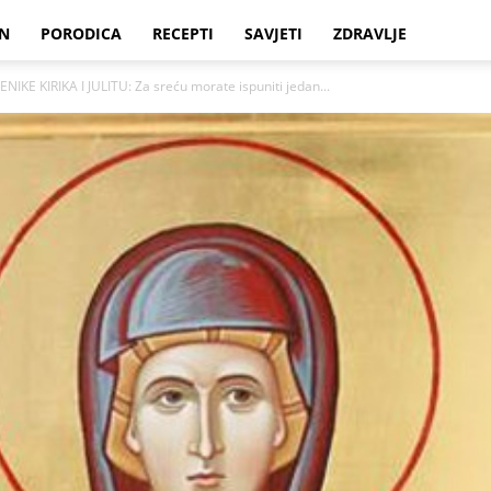
N
PORODICA
RECEPTI
SAVJETI
ZDRAVLJE
 KIRIKA I JULITU: Za sreću morate ispuniti jedan...