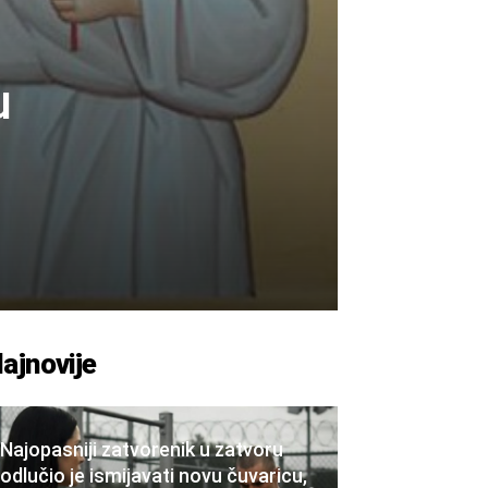
u
ajnovije
Najopasniji zatvorenik u zatvoru
odlučio je ismijavati novu čuvaricu,