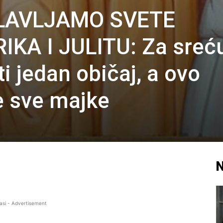
LAVLJAMO SVETE
IKA I JULITU: Za sreć
i jedan običaj, a ovo
e sve majke
N
asi - Advertisement