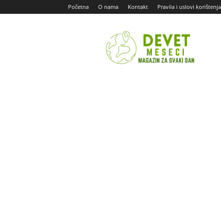
Početna
O nama
Kontakt
Pravila i uslovi korištenja
Devet
Meseci