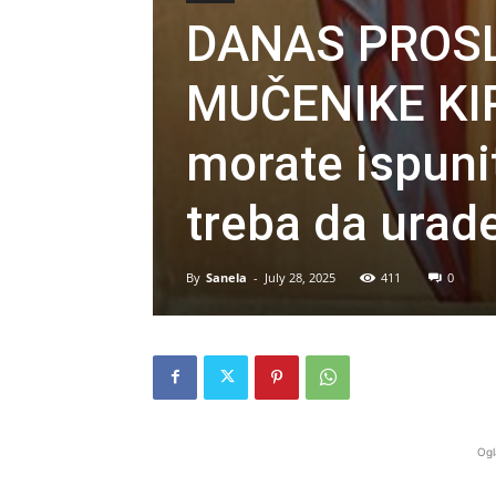
DANAS PROS
MUČENIKE KIR
morate ispunit
treba da urad
By
Sanela
-
July 28, 2025
411
0
Ogl