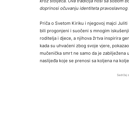
kroz stoljeća. Ova tradicija nosi sa sobom b
doprinosi očuvanju identiteta pravoslavnog
Priča o Svetom Kiriku i njegovoj majci Juliti
bili progonjeni i suočeni s mnogim iskušenji
roditelja i djece, a njihova žrtva inspirira ge
kada su uhvaćeni zbog svoje vjere, pokazao 
mučenička smrt ne samo da je zabilježena u
naslijeđa koje se prenosi sa koljena na kolje
Sadržaj 