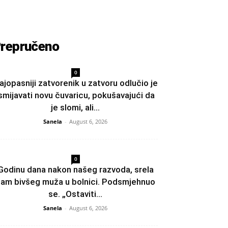
repručeno
0
ajopasniji zatvorenik u zatvoru odlučio je
smijavati novu čuvaricu, pokušavajući da
je slomi, ali...
Sanela
-
August 6, 2026
0
Godinu dana nakon našeg razvoda, srela
am bivšeg muža u bolnici. Podsmjehnuo
se. „Ostaviti...
Sanela
-
August 6, 2026