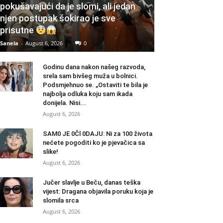
pokušavajući da je slomi, ali jedan
njen postupak šokirao je sve
prisutne
Sanela
-
August 6, 2026
0
Godinu dana nakon našeg razvoda,
srela sam bivšeg muža u bolnici.
Podsmjehnuo se. „Ostaviti te bila je
najbolja odluka koju sam ikada
donijela. Nisi...
August 6, 2026
SAM0 JE 0Čl 0DAJU: Ni za 100 života
nećete pogoditi ko je pjevačica sa
slike!
August 6, 2026
Jučer slavlje u Beču, danas teška
vijest: Dragana objavila poruku koja je
slomila srca
August 6, 2026