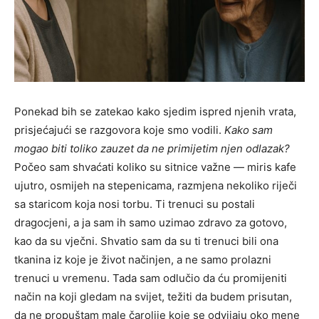
Ponekad bih se zatekao kako sjedim ispred njenih vrata,
prisjećajući se razgovora koje smo vodili.
Kako sam
mogao biti toliko zauzet da ne primijetim njen odlazak?
Počeo sam shvaćati koliko su sitnice važne — miris kafe
ujutro, osmijeh na stepenicama, razmjena nekoliko riječi
sa staricom koja nosi torbu. Ti trenuci su postali
dragocjeni, a ja sam ih samo uzimao zdravo za gotovo,
kao da su vječni. Shvatio sam da su ti trenuci bili ona
tkanina iz koje je život načinjen, a ne samo prolazni
trenuci u vremenu. Tada sam odlučio da ću promijeniti
način na koji gledam na svijet, težiti da budem prisutan,
da ne propuštam male čarolije koje se odvijaju oko mene