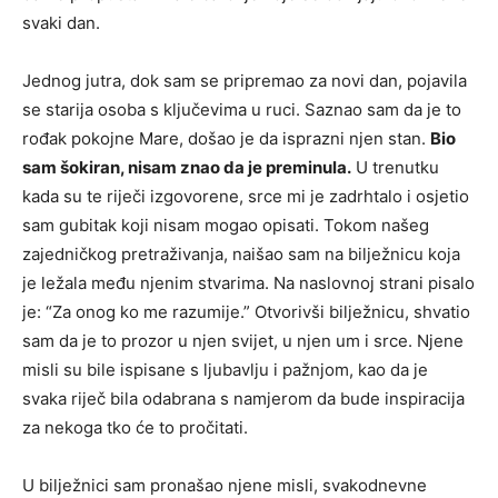
svaki dan.
Jednog jutra, dok sam se pripremao za novi dan, pojavila
se starija osoba s ključevima u ruci. Saznao sam da je to
rođak pokojne Mare, došao je da isprazni njen stan.
Bio
sam šokiran, nisam znao da je preminula.
U trenutku
kada su te riječi izgovorene, srce mi je zadrhtalo i osjetio
sam gubitak koji nisam mogao opisati. Tokom našeg
zajedničkog pretraživanja, naišao sam na bilježnicu koja
je ležala među njenim stvarima. Na naslovnoj strani pisalo
je: “Za onog ko me razumije.” Otvorivši bilježnicu, shvatio
sam da je to prozor u njen svijet, u njen um i srce. Njene
misli su bile ispisane s ljubavlju i pažnjom, kao da je
svaka riječ bila odabrana s namjerom da bude inspiracija
za nekoga tko će to pročitati.
U bilježnici sam pronašao njene misli, svakodnevne