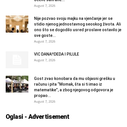
August 7, 2026
Nije pozvao svoju majku na vjenčanje jer se
stidio njenog jednostavnog seoskog života. Ali
ono što se dogodilo usred proslave ostavilo je
sve goste...
August 7, 2026
VIC DANA!!DEDA I PILULE
August 7, 2026
Gost zvao konobara da mu objasni grešku u
računu i pita “Momak, šta si ti imao iz
matematike”, a zbog njegovog odgovora je
propao...
August 7, 2026
Oglasi - Advertisement