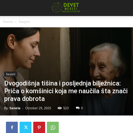
Home
Savjeti
Savjeti
Dvogodišnja tišina i posljednja bilježnica:
Priča o komšinici koja me naučila šta znači
prava dobrota
By
Sanela
-
October 29, 2025
523
0