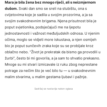
Mara je bila žena bez mnogo riječi, ali s neizmjernom
dušom.
Svaki dan smo se sreli na stubištu, ona s
cvijetovima koje je sadila u svojim prozorima, a ja sa
svojim svakodnevnim brigama. Njena prisutnost bila je
poput svjetionika, podsjećajući me na ljepotu
jednostavnosti i važnost međuljudskih odnosa. U njenim
očima, moglo se vidjeti more iskustava, a njen osmijeh
bio je poput sunčevih zraka koje su se probijale kroz
oblačno nebo. “Život je prekratak da bismo ga provodili u
žurbi”, često bi mi govorila, a ja sam to shvatio prekasno.
Mnoge su mi stvari izmicavale iz ruku zbog neprestane
potrage za nečim što je već bilo tu — u svakodnevnim
malim stvarima, u malim gestama ljubavi i pažnje.
Sadržaj se nastavlja nakon oglasa