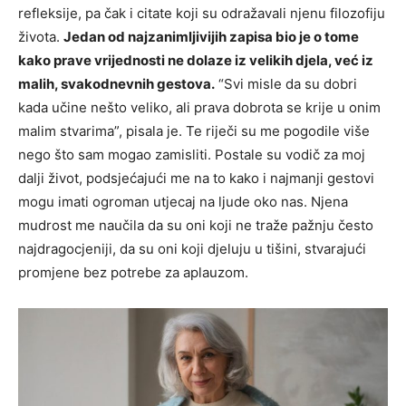
refleksije, pa čak i citate koji su odražavali njenu filozofiju
života.
Jedan od najzanimljivijih zapisa bio je o tome
kako prave vrijednosti ne dolaze iz velikih djela, već iz
malih, svakodnevnih gestova.
“Svi misle da su dobri
kada učine nešto veliko, ali prava dobrota se krije u onim
malim stvarima”, pisala je. Te riječi su me pogodile više
nego što sam mogao zamisliti. Postale su vodič za moj
dalji život, podsjećajući me na to kako i najmanji gestovi
mogu imati ogroman utjecaj na ljude oko nas. Njena
mudrost me naučila da su oni koji ne traže pažnju često
najdragocjeniji, da su oni koji djeluju u tišini, stvarajući
promjene bez potrebe za aplauzom.