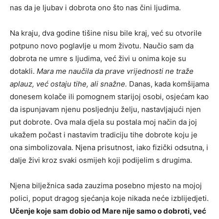
nas da je ljubav i dobrota ono što nas čini ljudima.
Na kraju, dva godine tišine nisu bile kraj, već su otvorile
potpuno novo poglavlje u mom životu. Naučio sam da
dobrota ne umre s ljudima, već živi u onima koje su
dotakli.
Mara me naučila da prave vrijednosti ne traže
aplauz, već ostaju tihe, ali snažne.
Danas, kada komšijama
donesem kolače ili pomognem starijoj osobi, osjećam kao
da ispunjavam njenu posljednju želju, nastavljajući njen
put dobrote. Ova mala djela su postala moj način da joj
ukažem počast i nastavim tradiciju tihe dobrote koju je
ona simbolizovala. Njena prisutnost, iako fizički odsutna, i
dalje živi kroz svaki osmijeh koji podijelim s drugima.
Njena bilježnica sada zauzima posebno mjesto na mojoj
polici, poput dragog sjećanja koje nikada neće izblijedjeti.
Učenje koje sam dobio od Mare nije samo o dobroti, već