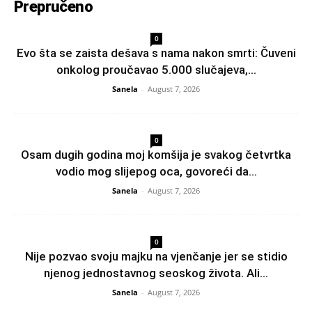
Prepručeno
0
Evo šta se zaista dešava s nama nakon smrti: Čuveni
onkolog proučavao 5.000 slučajeva,...
Sanela
-
August 7, 2026
0
Osam dugih godina moj komšija je svakog četvrtka
vodio mog slijepog oca, govoreći da...
Sanela
-
August 7, 2026
0
Nije pozvao svoju majku na vjenčanje jer se stidio
njenog jednostavnog seoskog života. Ali...
Sanela
-
August 7, 2026