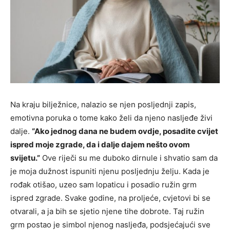
Na kraju bilježnice, nalazio se njen posljednji zapis,
emotivna poruka o tome kako želi da njeno nasljeđe živi
dalje.
“Ako jednog dana ne budem ovdje, posadite cvijet
ispred moje zgrade, da i dalje dajem nešto ovom
svijetu.”
Ove riječi su me duboko dirnule i shvatio sam da
je moja dužnost ispuniti njenu posljednju želju. Kada je
rođak otišao, uzeo sam lopaticu i posadio ružin grm
ispred zgrade. Svake godine, na proljeće, cvjetovi bi se
otvarali, a ja bih se sjetio njene tihe dobrote. Taj ružin
grm postao je simbol njenog nasljeđa, podsjećajući sve