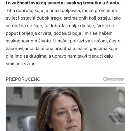
i o važnosti svakog susreta i svakog trenutka u životu.
Tiha dobrota, koju je ona ispoljavala, može promijeniti
svijet i ostaviti dubok trag u srcima onih koji ostaju. Iako
se možda ne čuje, ta dobrota i dalje djeluje, šireći se
poput korijenja drveta, dodajući boje i mirise našem
svakodnevnom životu. U našoj potrazi za srećom, često
zaboravljamo da je ona prisutna u malim gestama koje
dijelimo sa drugima, a upravo nam takvi trenuci daju
smisao i svrhu.