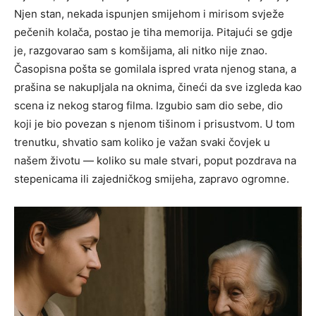
Njen stan, nekada ispunjen smijehom i mirisom svježe
pečenih kolača, postao je tiha memorija. Pitajući se gdje
je, razgovarao sam s komšijama, ali nitko nije znao.
Časopisna pošta se gomilala ispred vrata njenog stana, a
prašina se nakupljala na oknima, čineći da sve izgleda kao
scena iz nekog starog filma. Izgubio sam dio sebe, dio
koji je bio povezan s njenom tišinom i prisustvom. U tom
trenutku, shvatio sam koliko je važan svaki čovjek u
našem životu — koliko su male stvari, poput pozdrava na
stepenicama ili zajedničkog smijeha, zapravo ogromne.