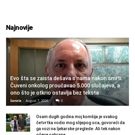
Najnovije
Evo šta se zaista dešava s nama nakon smrti:
Čuveni onkolog proučavao 5.000 slučajeva, a
ono što je otkrio ostavlja bez teksta
Sanela
-
August 7, 2026
0
Osam dugih godina moj komšija je svakog
četvrtka vodio mog slijepog oca, govoreći da
ga vozi na ljekarske preglede. Ali tek nakon
očeve sahrane...