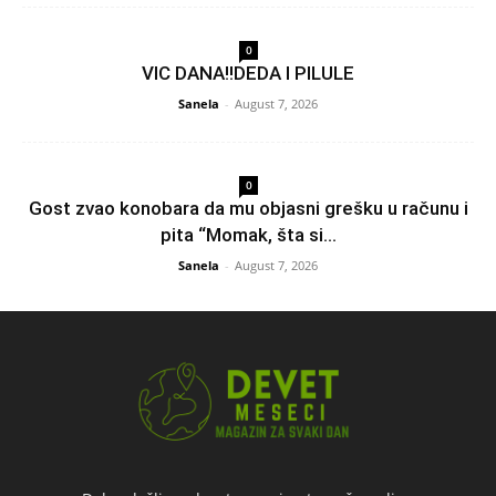
0
VIC DANA!!DEDA I PILULE
Sanela
-
August 7, 2026
0
Gost zvao konobara da mu objasni grešku u računu i
pita “Momak, šta si...
Sanela
-
August 7, 2026