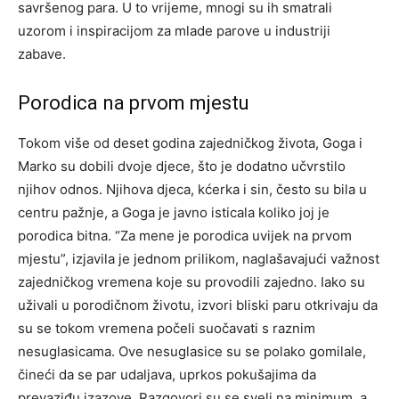
savršenog para. U to vrijeme, mnogi su ih smatrali
uzorom i inspiracijom za mlade parove u industriji
zabave.
Porodica na prvom mjestu
Tokom više od deset godina zajedničkog života, Goga i
Marko su dobili dvoje djece, što je dodatno učvrstilo
njihov odnos. Njihova djeca, kćerka i sin, često su bila u
centru pažnje, a Goga je javno isticala koliko joj je
porodica bitna. “Za mene je porodica uvijek na prvom
mjestu”, izjavila je jednom prilikom, naglašavajući važnost
zajedničkog vremena koje su provodili zajedno. Iako su
uživali u porodičnom životu, izvori bliski paru otkrivaju da
su se tokom vremena počeli suočavati s raznim
nesuglasicama. Ove nesuglasice su se polako gomilale,
čineći da se par udaljava, uprkos pokušajima da
prevaziđu izazove. Razgovori su se sveli na minimum, a