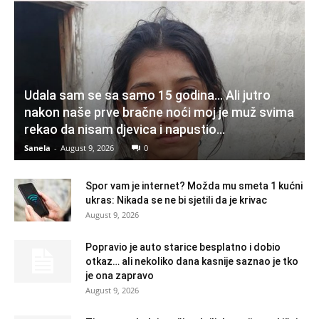
Udala sam se sa samo 15 godina… Ali jutro
nakon naše prve bračne noći moj je muž svima
rekao da nisam djevica i napustio...
Sanela
-
August 9, 2026
0
Spor vam je internet? Možda mu smeta 1 kućni
ukras: Nikada se ne bi sjetili da je krivac
August 9, 2026
Popravio je auto starice besplatno i dobio
otkaz… ali nekoliko dana kasnije saznao je tko
je ona zapravo
August 9, 2026