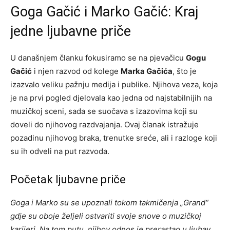
Goga Gačić i Marko Gačić: Kraj
jedne ljubavne priče
U današnjem članku fokusiramo se na pjevačicu
Gogu
Gačić
i njen razvod od kolege
Marka Gačića
, što je
izazvalo veliku pažnju medija i publike. Njihova veza, koja
je na prvi pogled djelovala kao jedna od najstabilnijih na
muzičkoj sceni, sada se suočava s izazovima koji su
doveli do njihovog razdvajanja. Ovaj članak istražuje
pozadinu njihovog braka, trenutke sreće, ali i razloge koji
su ih odveli na put razvoda.
Početak ljubavne priče
Goga i Marko su se upoznali tokom takmičenja „Grand“
gdje su oboje željeli ostvariti svoje snove o muzičkoj
karijeri. Na tom putu, njihov odnos je prerastao u ljubav