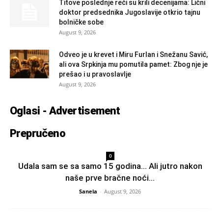
Titove poslednje reči su krili decenijama: Lični
doktor predsednika Jugoslavije otkrio tajnu
bolničke sobe
August 9, 2026
Odveo je u krevet i Miru Furlan i Snežanu Savić,
ali ova Srpkinja mu pomutila pamet: Zbog nje je
prešao i u pravoslavlje
August 9, 2026
Oglasi - Advertisement
Prepručeno
0
Udala sam se sa samo 15 godina… Ali jutro nakon
naše prve bračne noći...
Sanela
-
August 9, 2026