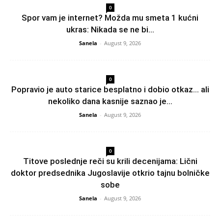
0
Spor vam je internet? Možda mu smeta 1 kućni
ukras: Nikada se ne bi...
Sanela
-
August 9, 2026
0
Popravio je auto starice besplatno i dobio otkaz… ali
nekoliko dana kasnije saznao je...
Sanela
-
August 9, 2026
0
Titove poslednje reči su krili decenijama: Lični
doktor predsednika Jugoslavije otkrio tajnu bolničke
sobe
Sanela
-
August 9, 2026