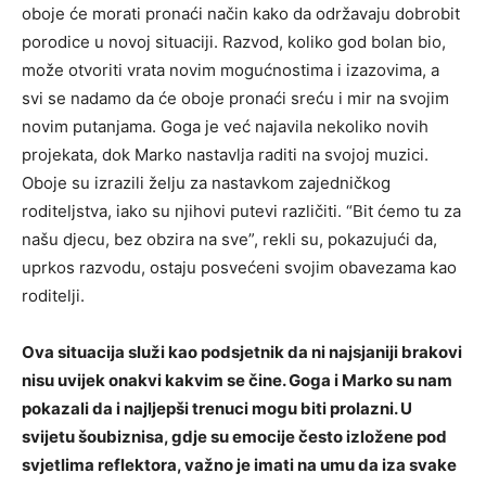
oboje će morati pronaći način kako da održavaju dobrobit
porodice u novoj situaciji.
Razvod, koliko god bolan bio,
može otvoriti vrata novim mogućnostima i izazovima, a
svi se nadamo da će oboje pronaći sreću i mir na svojim
novim putanjama.
Goga je već najavila nekoliko novih
projekata, dok Marko nastavlja raditi na svojoj muzici.
Oboje su izrazili želju za nastavkom zajedničkog
roditeljstva, iako su njihovi putevi različiti. “Bit ćemo tu za
našu djecu, bez obzira na sve”, rekli su, pokazujući da,
uprkos razvodu, ostaju posvećeni svojim obavezama kao
roditelji.
Ova situacija služi kao podsjetnik da ni najsjaniji brakovi
nisu uvijek onakvi kakvim se čine. Goga i Marko su nam
pokazali da i najljepši trenuci mogu biti prolazni. U
svijetu šoubiznisa, gdje su emocije često izložene pod
svjetlima reflektora, važno je imati na umu da iza svake