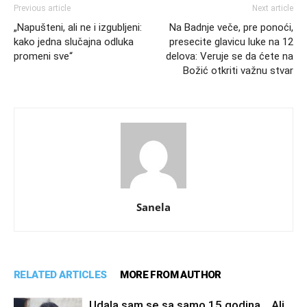
Previous article
Next article
„Napušteni, ali ne i izgubljeni:
Na Badnje veče, pre ponoći,
kako jedna slučajna odluka
presecite glavicu luke na 12
promeni sve“
delova: Veruje se da ćete na
Božić otkriti važnu stvar
Sanela
RELATED ARTICLES
MORE FROM AUTHOR
Udala sam se sa samo 15 godina… Ali