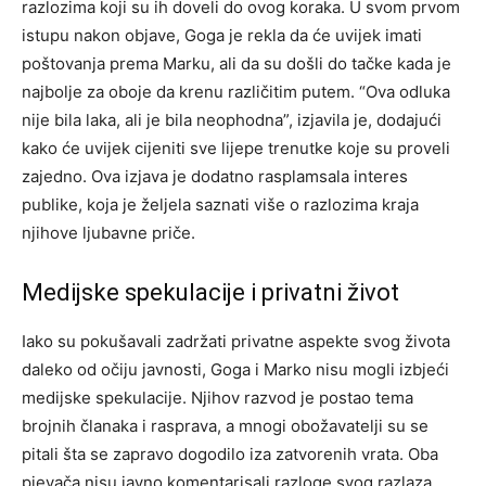
razlozima koji su ih doveli do ovog koraka.
U svom prvom
istupu nakon objave, Goga je rekla da će uvijek imati
poštovanja prema Marku, ali da su došli do tačke kada je
najbolje za oboje da krenu različitim putem.
“Ova odluka
nije bila laka, ali je bila neophodna”, izjavila je, dodajući
kako će uvijek cijeniti sve lijepe trenutke koje su proveli
zajedno. Ova izjava je dodatno rasplamsala interes
publike, koja je željela saznati više o razlozima kraja
njihove ljubavne priče.
Medijske spekulacije i privatni život
Iako su pokušavali zadržati privatne aspekte svog života
daleko od očiju javnosti, Goga i Marko nisu mogli izbjeći
medijske spekulacije. Njihov razvod je postao tema
brojnih članaka i rasprava, a mnogi obožavatelji su se
pitali šta se zapravo dogodilo iza zatvorenih vrata.
Oba
pjevača nisu javno komentarisali razloge svog razlaza,