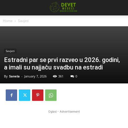
Home
Savjeti
Savjeti
Estradni par se prvi razveo u 2026. godini,
a imali su najjaču svadbu na estradi
By
Sanela
-
January 7, 2026
361
0
Oglasi - Advertisement