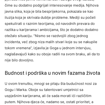
čime su dodatno podgrijali interesovanje medija. Njihova
javna slika, koja je bila besprijekorna, pokazala se kao
iluzija koja je skrivala dublje probleme.
Mediji su počeli
spekulirati o raznim teorijama, od navodnih prevara do
razlika u karijerama i ambicijama, što je dodatno dodatno
otežalo situaciju.
“Nismo se razdvojili zbog jednog
incidenta, već zbog niza malih stvari koje su se nakupile
tokom vremena”, izjavila je Goga u jednom intervjuu,
naglašavajući kako su oboje radili na svom braku, ali da to
nije bilo dovoljno.
Budnost i podrška u novim fazama života
U ovom trenutku, mnogi se pitaju šta budućnost nosi za
Gogu i Marka. Oboje su talentovani umjetnici sa
uspješnim karijerama, ali će sada morati ići različitim
putem. Njihova djeca će, nadamo se, ostati prioritet, a