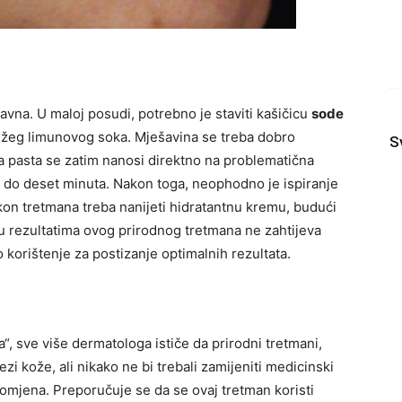
vna. U maloj posudi, potrebno je staviti kašičicu
sode
vježeg limunovog soka. Mješavina se treba dobro
S
a pasta se zatim nanosi direktno na problematična
et do deset minuta. Nakon toga, neophodno je ispiranje
n tretmana treba nanijeti hidratantnu kremu, budući
 u rezultatima ovog prirodnog tretmana ne zahtijeva
orištenje za postizanje optimalnih rezultata.
, sve više dermatologa ističe da prirodni tretmani,
i kože, ali nikako ne bi trebali zamijeniti medicinski
romjena. Preporučuje se da se ovaj tretman koristi