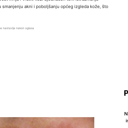
smanjenju akni i poboljšanju općeg izgleda kože, što
se nastavlja nakon oglasa
P
N
i