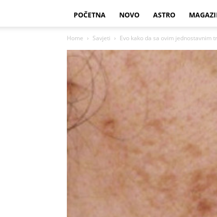
POČETNA
NOVO
ASTRO
MAGAZI
Home
Savjeti
Evo kako da sa ovim jednostavnim tri