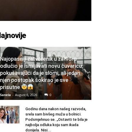
ajnovije
Najopasniji zatvorenik u zatvoru
odlučio je ismijavati novu čuvaricu,
pokušavajući da je slomi, ali jedan
njen postupak šokirao je sve
prisutne
Sanela
-
August 6, 2026
0
Godinu dana nakon našeg razvoda,
srela sam bivšeg muža u bolnici.
Podsmjehnuo se. „Ostaviti te bila je
najbolja odluka koju sam ikada
donijela. Nisi...