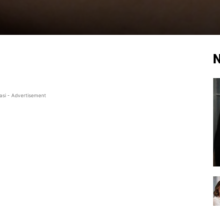
N
asi - Advertisement