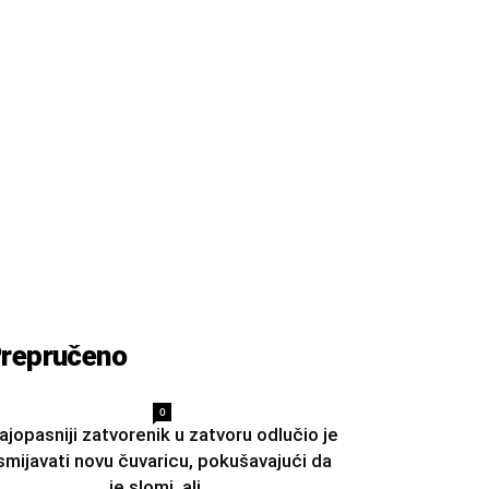
repručeno
0
ajopasniji zatvorenik u zatvoru odlučio je
smijavati novu čuvaricu, pokušavajući da
je slomi, ali...