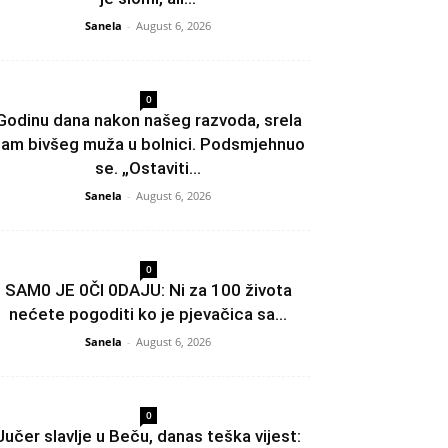
Sanela
-
August 6, 2026
0
Godinu dana nakon našeg razvoda, srela
am bivšeg muža u bolnici. Podsmjehnuo
se. „Ostaviti...
Sanela
-
August 6, 2026
0
SAM0 JE 0Čl 0DAJU: Ni za 100 života
nećete pogoditi ko je pjevačica sa...
Sanela
-
August 6, 2026
0
Jučer slavlje u Beču, danas teška vijest: