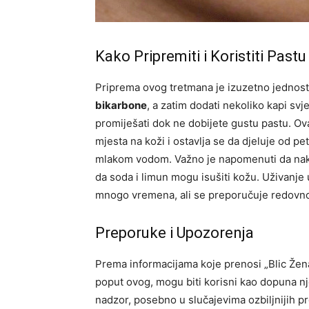
Kako Pripremiti i Koristiti Pastu
Priprema ovog tretmana je izuzetno jednosta
bikarbone
, a zatim dodati nekoliko kapi s
promiješati dok ne dobijete gustu pastu. Ov
mjesta na koži i ostavlja se da djeluje od p
mlakom vodom. Važno je napomenuti da nako
da soda i limun mogu isušiti kožu. Uživanje
mnogo vremena, ali se preporučuje redovno k
Preporuke i Upozorenja
Prema informacijama koje prenosi „Blic Žena“
poput ovog, mogu biti korisni kao dopuna njez
nadzor, posebno u slučajevima ozbiljnijih p