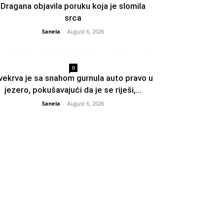
Dragana objavila poruku koja je slomila
srca
Sanela
-
August 6, 2026
0
vekrva je sa snahom gurnula auto pravo u
jezero, pokušavajući da je se riješi,...
Sanela
-
August 6, 2026