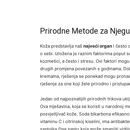
Prirodne Metode za Njegu
Koža predstavlja naš
najveći organ
i često 
o sebi. Izložena je raznim faktorima poput s
kozmetici, a često i stresu. Ovi faktori mogu
drugih promjena povezanih s godinama. Do
kremama, rješenja se ponekad mogu pronaći 
rješenje za one koji žele prirodno i pristup
Jedan od najpoznatijih prirodnih trikova uk
Ova mješavina, koja se koristi u narodnoj med
posvjetljivač kože. Soda bikarbona efikasno u
vitaminu C i citrinskoj kiselini, ima antibakte
sastojka čine pastu koja može smanjiti vidljiv