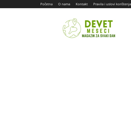
Početna
O nama
Kontakt
Pravila i uslovi korištenja
Devet
Meseci