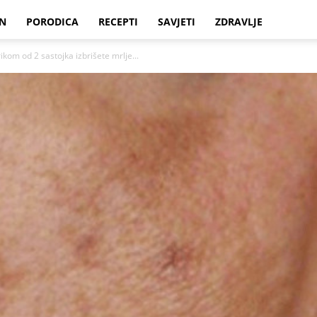
N
PORODICA
RECEPTI
SAVJETI
ZDRAVLJE
kom od 2 sastojka izbrišete mrlje...