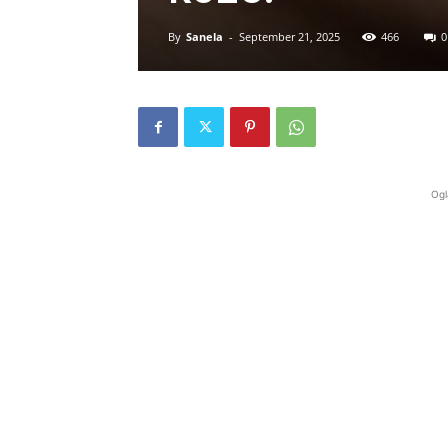
By
Sanela
-
September 21, 2025
466
0
Ogl