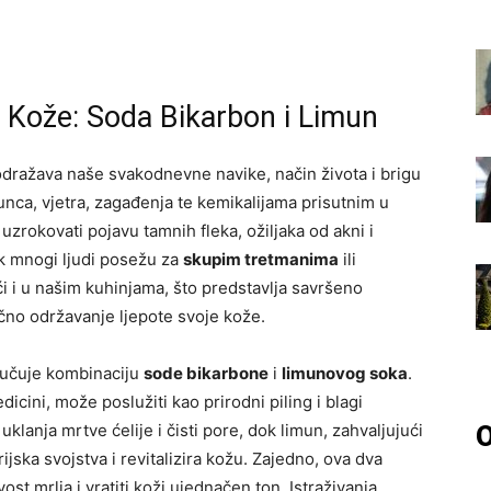
 Kože: Soda Bikarbon i Limun
odražava naše svakodnevne navike, način života i brigu
unca, vjetra, zagađenja te kemikalijama prisutnim u
 uzrokovati pojavu tamnih fleka, ožiljaka od akni i
k mnogi ljudi posežu za
skupim tretmanima
ili
i u našim kuhinjama, što predstavlja savršeno
ačno održavanje ljepote svoje kože.
ljučuje kombinaciju
sode bikarbone
i
limunovog soka
.
icini, može poslužiti kao prirodni piling i blagi
O
klanja mrtve ćelije i čisti pore, dok limun, zahvaljujući
rijska svojstva i revitalizira kožu. Zajedno, ova dva
ost mrlja i vratiti koži ujednačen ton. Istraživanja