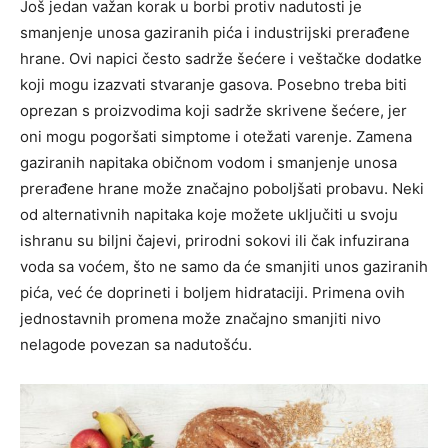
Još jedan važan korak u borbi protiv nadutosti je
smanjenje unosa gaziranih pića i industrijski prerađene
hrane. Ovi napici često sadrže šećere i veštačke dodatke
koji mogu izazvati stvaranje gasova. Posebno treba biti
oprezan s proizvodima koji sadrže skrivene šećere, jer
oni mogu pogoršati simptome i otežati varenje.
Zamena
gaziranih napitaka običnom vodom i smanjenje unosa
prerađene hrane može značajno poboljšati probavu.
Neki
od alternativnih napitaka koje možete uključiti u svoju
ishranu su biljni čajevi, prirodni sokovi ili čak infuzirana
voda sa voćem, što ne samo da će smanjiti unos gaziranih
pića, već će doprineti i boljem hidrataciji. Primena ovih
jednostavnih promena može značajno smanjiti nivo
nelagode povezan sa nadutošću.