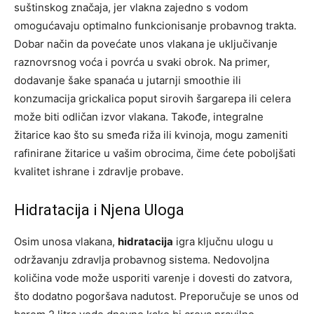
suštinskog značaja, jer vlakna zajedno s vodom
omogućavaju optimalno funkcionisanje probavnog trakta.
Dobar način da povećate unos vlakana je uključivanje
raznovrsnog voća i povrća u svaki obrok. Na primer,
dodavanje šake spanaća u jutarnji smoothie ili
konzumacija grickalica poput sirovih šargarepa ili celera
može biti odličan izvor vlakana.
Takođe, integralne
žitarice kao što su smeđa riža ili kvinoja, mogu zameniti
rafinirane žitarice u vašim obrocima, čime ćete poboljšati
kvalitet ishrane i zdravlje probave.
Hidratacija i Njena Uloga
Osim unosa vlakana,
hidratacija
igra ključnu ulogu u
održavanju zdravlja probavnog sistema. Nedovoljna
količina vode može usporiti varenje i dovesti do zatvora,
što dodatno pogoršava nadutost. Preporučuje se unos od