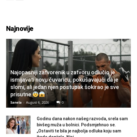
Najnovije
Najopasniji zatvorenik u zatvoru odlučio je
ismijavati novu čuvaricu, pokušavajući da je
slomi, ali jedan njen postupak šokirao je sve
prisutne
Sanela
-
August 6, 2026
0
Godinu dana nakon našeg razvoda, srela sam
bivšeg muža u bolnici. Podsmjehnuo se.
„Ostaviti te bila je najbolja odluka koju sam