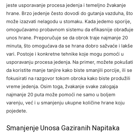
jeste usporavanje procesa jedenja i temeljno žvakanje
hrane. Brzo jedenje često dovodi do gutanja vazduha, što
može izazvati nelagodu u stomaku. Kada jedemo sporije,
omogućavamo probavnom sistemu da efikasnije obrađuje
unos hrane. Preporučuje se da obrok traje najmanje 20
minuta, što omogućava da se hrana dobro sažvaće i lakše
vari. Postoje i konkretne tehnike koje mogu pomoći u
usporavanju procesa jedenja. Na primer, možete pokušati
da koristite manje tanjire kako biste smanjili porcije, ili se
fokusirati na razgovor tokom obroka kako biste produžili
vreme jedenja. Osim toga, žvakanje svake zalogaja
najmanje 20 puta može pomoći ne samo u boljem
varenju, već i u smanjenju ukupne količine hrane koju
pojedete.
Smanjenje Unosa Gaziranih Napitaka