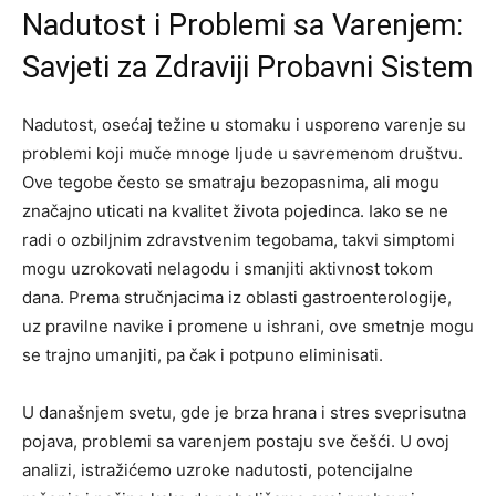
Nadutost i Problemi sa Varenjem:
Savjeti za Zdraviji Probavni Sistem
Nadutost, osećaj težine u stomaku i usporeno varenje su
problemi koji muče mnoge ljude u savremenom društvu.
Ove tegobe često se smatraju bezopasnima, ali mogu
značajno uticati na kvalitet života pojedinca. Iako se ne
radi o ozbiljnim zdravstvenim tegobama, takvi simptomi
mogu uzrokovati nelagodu i smanjiti aktivnost tokom
dana. Prema stručnjacima iz oblasti gastroenterologije,
uz pravilne navike i promene u ishrani, ove smetnje mogu
se trajno umanjiti, pa čak i potpuno eliminisati.
U današnjem svetu, gde je brza hrana i stres sveprisutna
pojava, problemi sa varenjem postaju sve češći. U ovoj
analizi, istražićemo uzroke nadutosti, potencijalne