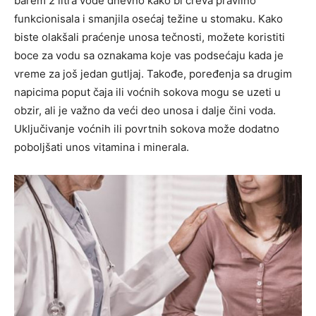
barem 2 litra vode dnevno kako bi creva pravilno
funkcionisala i smanjila osećaj težine u stomaku.
Kako
biste olakšali praćenje unosa tečnosti, možete koristiti
boce za vodu sa oznakama koje vas podsećaju kada je
vreme za još jedan gutljaj. Takođe, poređenja sa drugim
napicima poput čaja ili voćnih sokova mogu se uzeti u
obzir, ali je važno da veći deo unosa i dalje čini voda.
Uključivanje voćnih ili povrtnih sokova može dodatno
poboljšati unos vitamina i minerala.