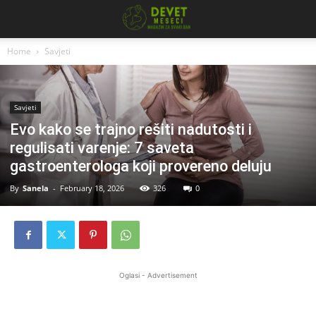
Home
Savjeti
Savjeti
Evo kako se trajno rešiti nadutosti i
regulisati varenje: 7 saveta
gastroenterologa koji provereno deluju
By
Sanela
-
February 18, 2026
326
0
Oglasi - Advertisement