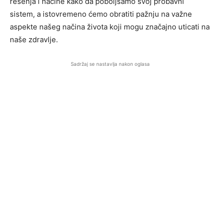
rešenja i načine kako da poboljšamo svoj probavni
sistem, a istovremeno ćemo obratiti pažnju na važne
aspekte našeg načina života koji mogu značajno uticati na
naše zdravlje.
Sadržaj se nastavlja nakon oglasa