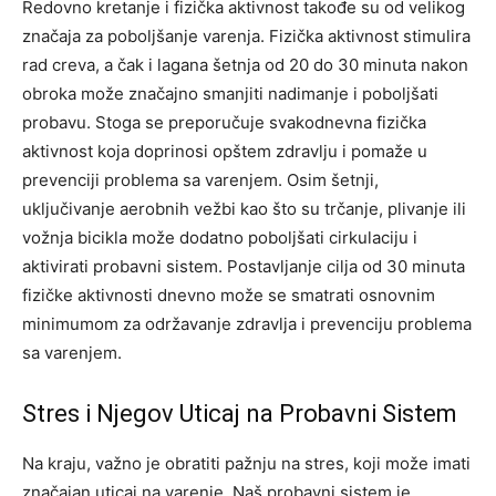
Redovno kretanje i fizička aktivnost takođe su od velikog
značaja za poboljšanje varenja. Fizička aktivnost stimulira
rad creva, a čak i lagana šetnja od 20 do 30 minuta nakon
obroka može značajno smanjiti nadimanje i poboljšati
probavu.
Stoga se preporučuje svakodnevna fizička
aktivnost koja doprinosi opštem zdravlju i pomaže u
prevenciji problema sa varenjem.
Osim šetnji,
uključivanje aerobnih vežbi kao što su trčanje, plivanje ili
vožnja bicikla može dodatno poboljšati cirkulaciju i
aktivirati probavni sistem. Postavljanje cilja od 30 minuta
fizičke aktivnosti dnevno može se smatrati osnovnim
minimumom za održavanje zdravlja i prevenciju problema
sa varenjem.
Stres i Njegov Uticaj na Probavni Sistem
Na kraju, važno je obratiti pažnju na stres, koji može imati
značajan uticaj na varenje. Naš probavni sistem je