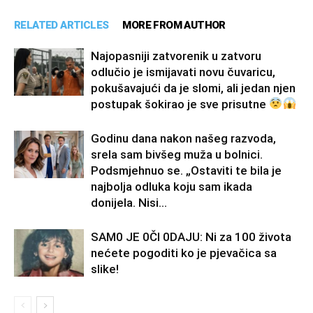
RELATED ARTICLES
MORE FROM AUTHOR
Najopasniji zatvorenik u zatvoru
odlučio je ismijavati novu čuvaricu,
pokušavajući da je slomi, ali jedan njen
postupak šokirao je sve prisutne
Godinu dana nakon našeg razvoda,
srela sam bivšeg muža u bolnici.
Podsmjehnuo se. „Ostaviti te bila je
najbolja odluka koju sam ikada
donijela. Nisi...
SAM0 JE 0Čl 0DAJU: Ni za 100 života
nećete pogoditi ko je pjevačica sa
slike!