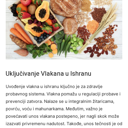
Uključivanje Vlakana u Ishranu
Uvođenje vlakna u ishranu ključno je za zdravlje
probavnog sistema. Vlakna pomažu u regulaciji probave i
prevenciji zatvora. Nalaze se u integralnim žitaricama,
povrću, voću i mahunarkama. Međutim, važno je
povećavati unos vlakana postepeno, jer nagli skok može
izazvati privremenu nadutost.
Takođe, unos tečnosti je od