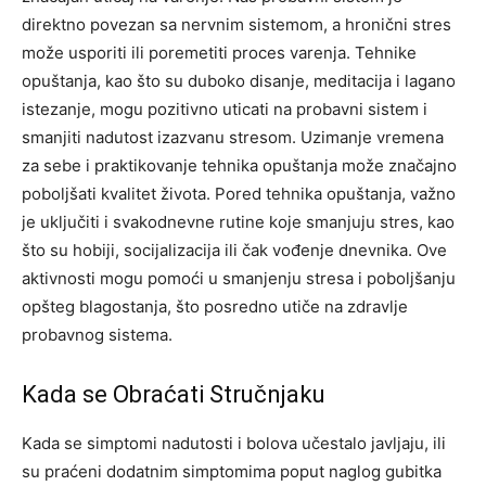
direktno povezan sa nervnim sistemom, a hronični stres
može usporiti ili poremetiti proces varenja.
Tehnike
opuštanja, kao što su duboko disanje, meditacija i lagano
istezanje, mogu pozitivno uticati na probavni sistem i
smanjiti nadutost izazvanu stresom. Uzimanje vremena
za sebe i praktikovanje tehnika opuštanja može značajno
poboljšati kvalitet života.
Pored tehnika opuštanja, važno
je uključiti i svakodnevne rutine koje smanjuju stres, kao
što su hobiji, socijalizacija ili čak vođenje dnevnika. Ove
aktivnosti mogu pomoći u smanjenju stresa i poboljšanju
opšteg blagostanja, što posredno utiče na zdravlje
probavnog sistema.
Kada se Obraćati Stručnjaku
Kada se simptomi nadutosti i bolova učestalo javljaju, ili
su praćeni dodatnim simptomima poput naglog gubitka