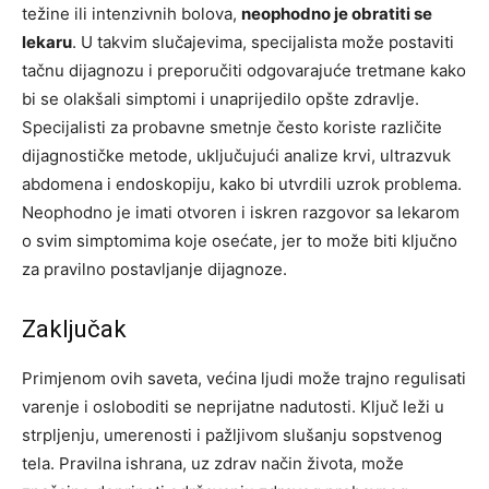
težine ili intenzivnih bolova,
neophodno je obratiti se
lekaru
. U takvim slučajevima, specijalista može postaviti
tačnu dijagnozu i preporučiti odgovarajuće tretmane kako
bi se olakšali simptomi i unaprijedilo opšte zdravlje.
Specijalisti za probavne smetnje često koriste različite
dijagnostičke metode, uključujući analize krvi, ultrazvuk
abdomena i endoskopiju, kako bi utvrdili uzrok problema.
Neophodno je imati otvoren i iskren razgovor sa lekarom
o svim simptomima koje osećate, jer to može biti ključno
za pravilno postavljanje dijagnoze.
Zaključak
Primjenom ovih saveta, većina ljudi može trajno regulisati
varenje i osloboditi se neprijatne nadutosti. Ključ leži u
strpljenju, umerenosti i pažljivom slušanju sopstvenog
tela. Pravilna ishrana, uz zdrav način života, može