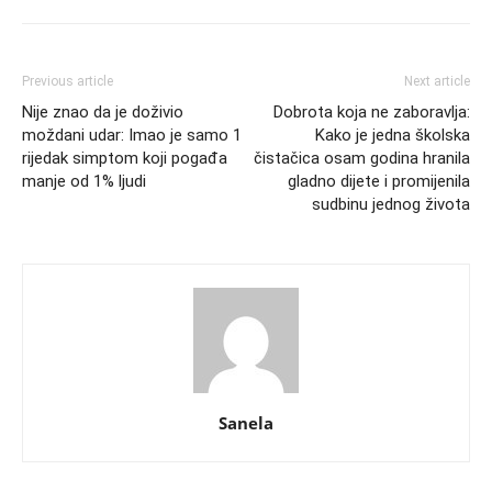
Previous article
Next article
Nije znao da je doživio
Dobrota koja ne zaboravlja:
moždani udar: Imao je samo 1
Kako je jedna školska
rijedak simptom koji pogađa
čistačica osam godina hranila
manje od 1% ljudi
gladno dijete i promijenila
sudbinu jednog života
Sanela