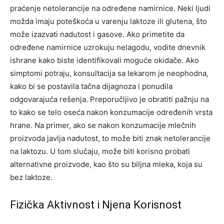
praćenje netolerancije na određene namirnice. Neki ljudi
možda imaju poteškoća u varenju laktoze ili glutena, što
može izazvati nadutost i gasove. Ako primetite da
određene namirnice uzrokuju nelagodu, vodite dnevnik
ishrane kako biste identifikovali moguće okidače.
Ako
simptomi potraju, konsultacija sa lekarom je neophodna,
kako bi se postavila tačna dijagnoza i ponudila
odgovarajuća rešenja.
Preporučljivo je obratiti pažnju na
to kako se telo oseća nakon konzumacije određenih vrsta
hrane. Na primer, ako se nakon konzumacije mlečnih
proizvoda javlja nadutost, to može biti znak netolerancije
na laktozu. U tom slučaju, može biti korisno probati
alternativne proizvode, kao što su biljna mleka, koja su
bez laktoze.
Fizička Aktivnost i Njena Korisnost