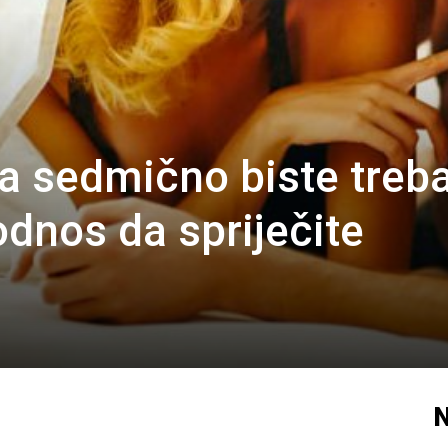
a sedmično biste treba
odnos da spriječite
N