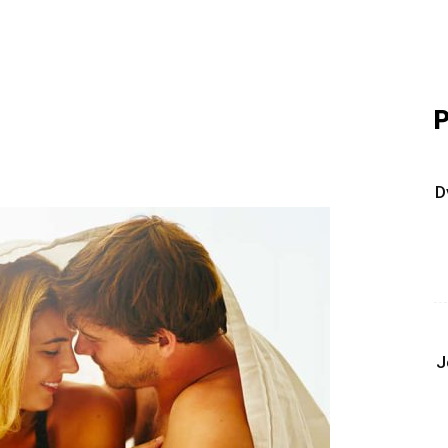
P
D
J