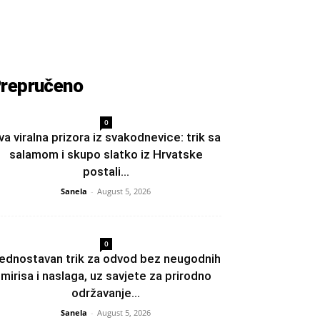
repručeno
0
va viralna prizora iz svakodnevice: trik sa
salamom i skupo slatko iz Hrvatske
postali...
Sanela
-
August 5, 2026
0
ednostavan trik za odvod bez neugodnih
mirisa i naslaga, uz savjete za prirodno
održavanje...
Sanela
-
August 5, 2026