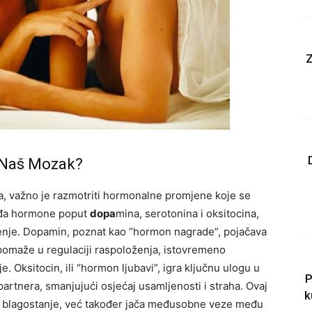
Z
a Naš Mozak?
, važno je razmotriti hormonalne promjene koje se
bađa hormone poput
dopa
mina, serotonina i oksitocina,
oženje. Dopamin, poznat kao “hormon nagrade”, pojačava
 pomaže u regulaciji raspoloženja, istovremeno
. Oksitocin, ili “hormon ljubavi”, igra ključnu ulogu u
P
rtnera, smanjujući osjećaj usamljenosti i straha. Ovaj
k
 blagostanje, već također jača međusobne veze među