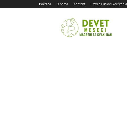
Početna
O nama
Kontakt
Pravila i uslovi korištenja
Devet
Meseci