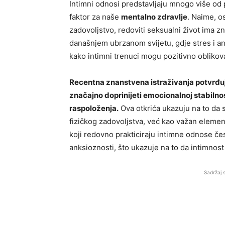
Intimni odnosi predstavljaju mnogo više od pu
faktor za naše
mentalno zdravlje
. Naime, 
zadovoljstvo, redoviti seksualni život ima z
današnjem ubrzanom svijetu, gdje stres i ank
kako intimni trenuci mogu pozitivno oblikov
Recentna znanstvena istraživanja potvrđuju
značajno doprinijeti emocionalnoj stabilno
raspoloženja.
Ova otkrića ukazuju na to da s
fizičkog zadovoljstva, već kao važan elemen
koji redovno prakticiraju intimne odnose če
anksioznosti, što ukazuje na to da intimnost 
Sadržaj 