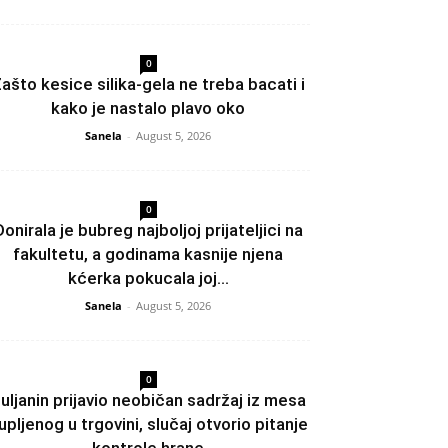
0
ašto kesice silika-gela ne treba bacati i
kako je nastalo plavo oko
Sanela
-
August 5, 2026
0
Donirala je bubreg najboljoj prijateljici na
fakultetu, a godinama kasnije njena
kćerka pokucala joj...
Sanela
-
August 5, 2026
0
uljanin prijavio neobičan sadržaj iz mesa
upljenog u trgovini, slučaj otvorio pitanje
kontrole hrane