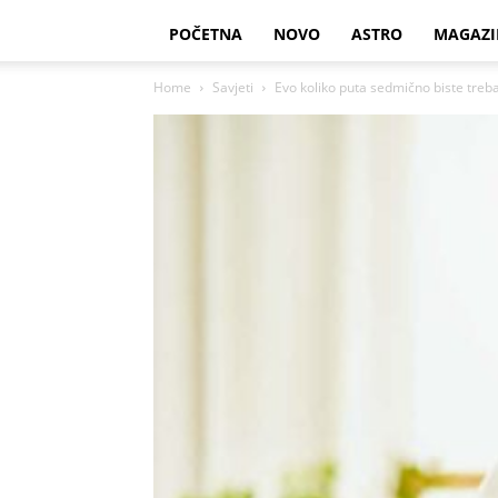
POČETNA
NOVO
ASTRO
MAGAZI
Home
Savjeti
Evo koliko puta sedmično biste trebal