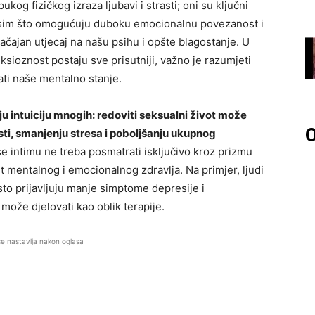
kog fizičkog izraza ljubavi i strasti; oni su ključni
osim što omogućuju duboku emocionalnu povezanost i
načajan utjecaj na našu psihu i opšte blagostanje. U
sioznost postaju sve prisutniji, važno je razumjeti
ati naše mentalno stanje.
 intuiciju mnogih: redoviti seksualni život može
O
sti, smanjenju stresa i poboljšanju ukupnog
e intimu ne treba posmatrati isključivo kroz prizmu
t mentalnog i emocionalnog zdravlja. Na primjer, ljudi
sto prijavljuju manje simptome depresije i
može djelovati kao oblik terapije.
se nastavlja nakon oglasa