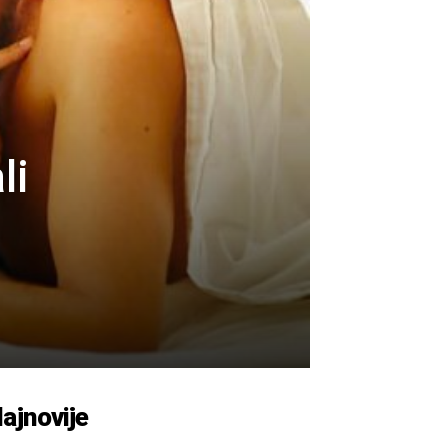
li
ajnovije