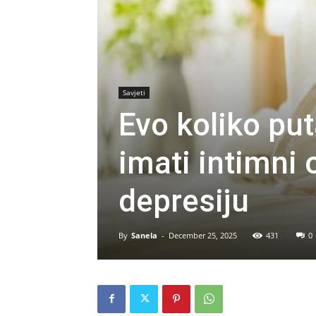
Savjeti
Evo koliko put
imati intimni 
depresiju
By
Sanela
-
December 25, 2025
431
0