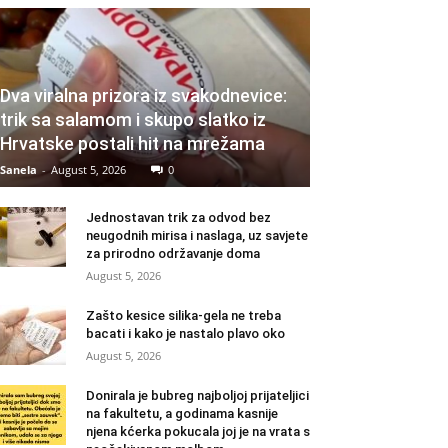
Dva viralna prizora iz svakodnevice:
trik sa salamom i skupo slatko iz
Hrvatske postali hit na mrežama
Sanela
-
August 5, 2026
0
Jednostavan trik za odvod bez
neugodnih mirisa i naslaga, uz savjete
za prirodno održavanje doma
August 5, 2026
Zašto kesice silika-gela ne treba
bacati i kako je nastalo plavo oko
August 5, 2026
Donirala je bubreg najboljoj prijateljici
na fakultetu, a godinama kasnije
njena kćerka pokucala joj je na vrata s