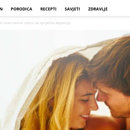
N
PORODICA
RECEPTI
SAVJETI
ZDRAVLJE
i imati intimni odnos da spriječite depresiju