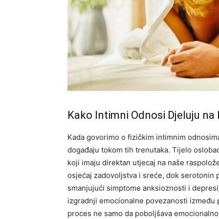
Kako Intimni Odnosi Djeluju n
Kada govorimo o fizičkim intimnim odnosima
događaju tokom tih trenutaka. Tijelo oslo
koji imaju direktan utjecaj na naše raspol
osjećaj zadovoljstva i sreće, dok serotonin
smanjujući simptome anksioznosti i depresije
izgradnji emocionalne povezanosti između pa
proces ne samo da poboljšava emocionalno