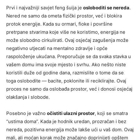
Prvi i najvažniji savjet feng šuija je
osloboditi se nereda
.
Nered ne samo da ometa fizički prostor, već i blokira
protok energije. Kada su ormari, fioke i površine
pretrpane stvarima koje više ne koristimo, energija ne
može slobodno cirkulirati. Ovaj osjećaj zagušenja može
negativno utjecati na mentalno zdravlje i opće
raspoloženje ukućana. Preporučuje se da svaka stavka u
vašem domu ima svoje mjesto i svrhu. Ako nešto niste
koristili duže od godine dana, razmislite o tome da se
toga oslobodite — bacite, poklonite ili reciklirajte. Ovaj
proces ne samo da oslobađa prostor, već i donosi osjećaj
olakšanja i slobode.
Posebno je važno
očistiti ulazni prostor
, koji se smatra
“ustima doma”. Kada je hodnik uredan, prozračan i bez
nereda, pozitivna energija može lakše ući u vaš dom. Ovaj
mali, ali moćan korak može značajno doprinijeti opštem