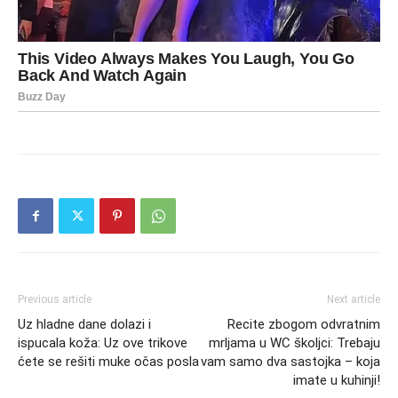
Previous article
Next article
Uz hladne dane dolazi i
Recite zbogom odvratnim
ispucala koža: Uz ove trikove
mrljama u WC školjci: Trebaju
ćete se rešiti muke očas posla
vam samo dva sastojka – koja
imate u kuhinji!