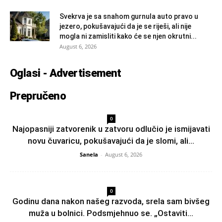
Svekrva je sa snahom gurnula auto pravo u
jezero, pokušavajući da je se riješi, ali nije
mogla ni zamisliti kako će se njen okrutni...
August 6, 2026
Oglasi - Advertisement
Prepručeno
0
Najopasniji zatvorenik u zatvoru odlučio je ismijavati
novu čuvaricu, pokušavajući da je slomi, ali...
Sanela
-
August 6, 2026
0
Godinu dana nakon našeg razvoda, srela sam bivšeg
muža u bolnici. Podsmjehnuo se. „Ostaviti...