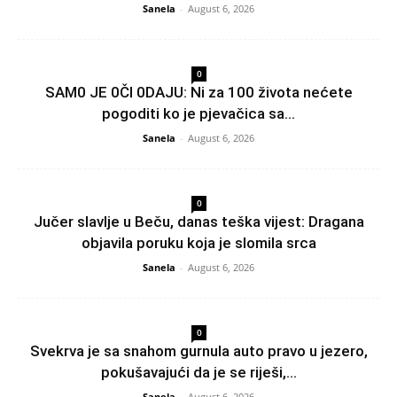
Sanela
-
August 6, 2026
0
SAM0 JE 0Čl 0DAJU: Ni za 100 života nećete
pogoditi ko je pjevačica sa...
Sanela
-
August 6, 2026
0
Jučer slavlje u Beču, danas teška vijest: Dragana
objavila poruku koja je slomila srca
Sanela
-
August 6, 2026
0
Svekrva je sa snahom gurnula auto pravo u jezero,
pokušavajući da je se riješi,...
Sanela
-
August 6, 2026