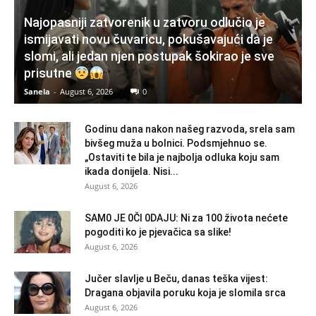
Najopasniji zatvorenik u zatvoru odlučio je
ismijavati novu čuvaricu, pokušavajući da je
slomi, ali jedan njen postupak šokirao je sve
prisutne
Sanela
-
August 6, 2026
0
Godinu dana nakon našeg razvoda, srela sam
bivšeg muža u bolnici. Podsmjehnuo se.
„Ostaviti te bila je najbolja odluka koju sam
ikada donijela. Nisi...
August 6, 2026
SAM0 JE 0Čl 0DAJU: Ni za 100 života nećete
pogoditi ko je pjevačica sa slike!
August 6, 2026
Jučer slavlje u Beču, danas teška vijest:
Dragana objavila poruku koja je slomila srca
August 6, 2026