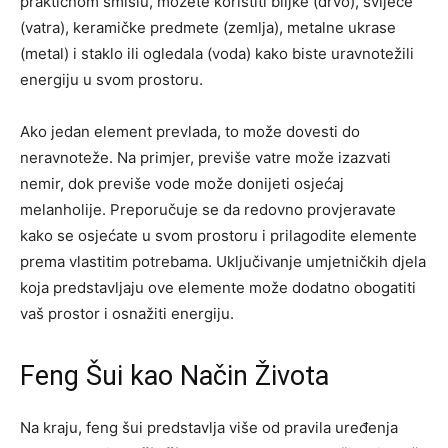
praktičnom smislu, možete koristiti biljke (drvo), svijeće
(vatra), keramičke predmete (zemlja), metalne ukrase
(metal) i staklo ili ogledala (voda) kako biste uravnotežili
energiju u svom prostoru.
Ako jedan element prevlada, to može dovesti do
neravnoteže. Na primjer, previše vatre može izazvati
nemir, dok previše vode može donijeti osjećaj
melanholije. Preporučuje se da redovno provjeravate
kako se osjećate u svom prostoru i prilagodite elemente
prema vlastitim potrebama. Uključivanje umjetničkih djela
koja predstavljaju ove elemente može dodatno obogatiti
vaš prostor i osnažiti energiju.
Feng Šui kao Način Života
Na kraju, feng šui predstavlja više od pravila uređenja