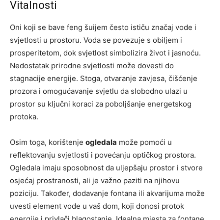
Vitalnosti
Oni koji se bave feng šuijem često ističu značaj vode i
svjetlosti u prostoru. Voda se povezuje s obiljem i
prosperitetom, dok svjetlost simbolizira život i jasnoću.
Nedostatak prirodne svjetlosti može dovesti do
stagnacije energije. Stoga, otvaranje zavjesa, čišćenje
prozora i omogućavanje svjetlu da slobodno ulazi u
prostor su ključni koraci za poboljšanje energetskog
protoka.
Osim toga, korištenje
ogledala
može pomoći u
reflektovanju svjetlosti i povećanju optičkog prostora.
Ogledala imaju sposobnost da uljepšaju prostor i stvore
osjećaj prostranosti, ali je važno paziti na njihovu
poziciju. Također, dodavanje fontana ili akvarijuma može
uvesti element vode u vaš dom, koji donosi protok
energije i privlači blagostanje. Idealna mjesta za fontane