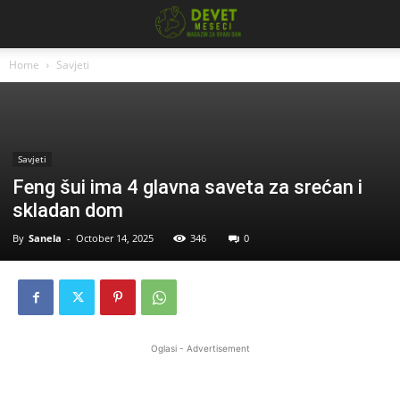
Home
Savjeti
Savjeti
Feng šui ima 4 glavna saveta za srećan i
skladan dom
By
Sanela
-
October 14, 2025
346
0
Oglasi - Advertisement