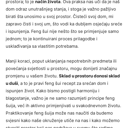
prostora; to je
način života
. Ova praksa nas uči da je naš
dom odraz unutrašnjeg stanja, i stoga je važno pažljivo
birati šta unosimo u svoj prostor. Čisteći svoj dom, mi
zapravo čisti i svoj um, što vodi ka dubljem osjećaju sreće
i ispunjenja. Feng šui nije nešto što se primjenjuje samo
jednom; to je kontinuirani proces prilagodbe i
usklađivanja sa vlastitim potrebama.
Manji koraci, poput uklanjanja nepotrebnih predmeta ili
povećanja svjetlosti u prostoru, mogu donijeti značajnu
promjenu u vašem životu.
Sklad u prostoru donosi sklad
u duši
, a to je pravi feng šui recept za srećan dom i
ispunjen život. Kako bismo postigli harmoniju i
blagostanje, važno je ne samo razumjeti principe feng
šuija, već ih aktivno primjenjivati u svakodnevnom životu.
Praktikovanje feng šuija može nas naučiti da budemo
svjesni kako naše okruženje utiče na nas i kako možemo
stvoriti prostor koji nas podržava u svemu što radimo.