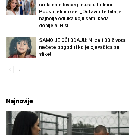
srela sam bivšeg muža u bolnici.
Podsmjehnuo se. „Ostaviti te bila je
najbolja odluka koju sam ikada
donijela. Nisi...
SAM0 JE 0Čl 0DAJU: Ni za 100 života
nećete pogoditi ko je pjevačica sa
slike!
Najnovije