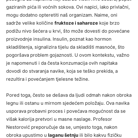
gaziranih pića ili voćnih sokova. Ovi napici, iako privlačni,
mogu dodatno opteretiti naš organizam. Naime, oni
sadrže velike količine
fruktoze i saharoze
koje brzo
podižu nivo šećera u krvi, što može dovesti do povećane
proizvodnje insulina. Insulin, poznat kao hormon
skladištenja, signalizira tijelu da skladišti masnoće, što
pogoršava problem gojaznosti. U ovom kontekstu, važno
je napomenuti i da česta konzumacija ovih napitaka
dovodi do stvaranja navike, koja se teško prekida, a
rezultira i povećanjem tjelesne težine.
Pored toga, često se dešava da ljudi odmah nakon obroka
legnu ili ostanu u mirnom sjedećem položaju. Ova navika
usporava probavni proces i povećava mogućnost da se
višak kalorija pretvori u masne naslage. Profesor
Nestorović preporučuje da se, umjesto toga, nakon
obroka upustimo u
laganu šetnju
ili bilo kakvu fizičku