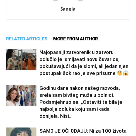
Sanela
RELATED ARTICLES
MORE FROM AUTHOR
Najopasniji zatvorenik u zatvoru
odlučio je ismijavati novu čuvaricu,
pokušavajući da je slomi, ali jedan njen
postupak šokirao je sve prisutne
Godinu dana nakon našeg razvoda,
srela sam bivšeg muža u bolnici.
Podsmjehnuo se. „Ostaviti te bila je
najbolja odluka koju sam ikada
donijela. Nisi...
SAM0 JE 0Čl 0DAJU: Ni za 100 života