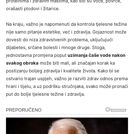
proteinima i zdravim mastima, kao što su voće, povrće,
orašasti plodovi i žitarice.
Na kraju, važno je napomenuti da kontrola tjelesne težine
nije samo pitanje estetike, već i zdravlja. Gojaznost može
dovesti do niza zdravstvenih problema, uključujući
dijabetes, srčane bolesti i mnoge druge. Stoga,
jednostavna promjena poput
uzimanja čaše vode nakon
svakog obroka
može biti mali, ali značajan korak ka
postizanju boljeg zdravlja i kvalitete života. Kako bi se
ostvario trajan uspjeh, važno je razviti zdrav odnos prema
hrani i tijelu, a uz podršku stručnjaka, svako može pronaći
put do bolje tjelesne težine i zdravlja.