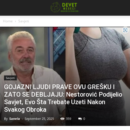
Home
Savjeti
Savjeti
GOJAZNI LJUDI PRAVE OVU GREŠKU I
ZATO SE DEBLJAJU: Nestorović Podijelio
Savjet, Evo Šta Trebate Uzeti Nakon
Svakog Obroka
By
Sanela
-
September 25, 2025
359
0