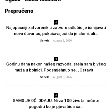
Prepručeno
0
Najopasniji zatvorenik u zatvoru odlučio je ismijavati
novu čuvaricu, pokušavajući da je slomi, ali...
Sanela
-
August 6, 2026
0
Godinu dana nakon našeg razvoda, srela sam bivšeg
muža u bolnici. Podsmjehnuo se. „Ostaviti...
Sanela
-
August 6, 2026
0
SAM0 JE 0Čl 0DAJU: Ni za 100 života nećete
pogoditi ko je pjevačica sa...