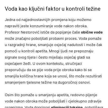
Voda kao ključni faktor u kontroli težine
Jedna od najjednostavnijih promjena koju možemo
napraviti jeste konzumiranje vode nakon obroka.
Profesor Nestorović ističe da popijanje čaše
obične vode
može značajno poboljšati probavni proces. Voda pomaže
u razgradnji hrane, smanjuje osjećaj nadutosti i može čak
pomoći u kontroli apetita. Mnogi ljudi ne prepoznaju
signale svog tijela i često miješaju osjećaj gladi sa
osjećajem žeđi. U ovom kontekstu, stručnjaci
preporučuju da se pije voda prije obroka kako bi se
smanjila količina hrane koja se unosi, što može rezultirati
smanjenjem tjelesne težine na dugoročnoj osnovi.
Osim što pomaže u smanjenju apetita, redovno pijenje
vode nakon obroka može poboljšati i cjelokupno zdravlje
organizma. Voda doprinosi
eliminaciji toksina
, poboljšava