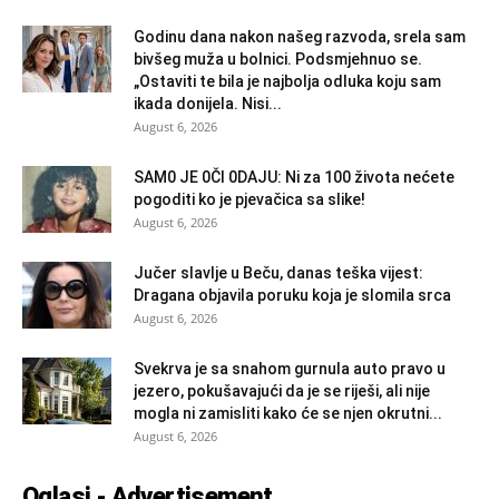
Godinu dana nakon našeg razvoda, srela sam
bivšeg muža u bolnici. Podsmjehnuo se.
„Ostaviti te bila je najbolja odluka koju sam
ikada donijela. Nisi...
August 6, 2026
SAM0 JE 0Čl 0DAJU: Ni za 100 života nećete
pogoditi ko je pjevačica sa slike!
August 6, 2026
Jučer slavlje u Beču, danas teška vijest:
Dragana objavila poruku koja je slomila srca
August 6, 2026
Svekrva je sa snahom gurnula auto pravo u
jezero, pokušavajući da je se riješi, ali nije
mogla ni zamisliti kako će se njen okrutni...
August 6, 2026
Oglasi - Advertisement