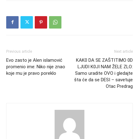
Previous article
Next article
Evo zasto je Alen islamović
KAK0 DA SE ZAŠTITIMO 0D
promenio ime: Niko nije znao
LJUDI K0JI NAM ŽELE ZLO:
koje mu je pravo poreklo
Samo uradite OVO i gledajte
šta će da se DESI – savetuje
Otac Predrag