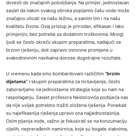
dovesti do značajnih poboljšanja. Na primjer, jednostavan
savjet da nakon svakog obroka popijemo čašu vode može
značajno uticati na našu težinu, a samim tim i na našu
kvalitetu života. Ovaj pristup je prirodan, efikasan i lako
primjenjiv, bez potrebe za dodatnim troškovima. Mnogi
ljudi se često okreću skupim preparatima, nadajući se
brzom rješenju, dok zapravo osnovne promjene u
svakodnevnim navikama donose dugotrajne rezultate.
U vremenu kada smo bombardovani različitim
“brzim
dijetama”
i skupim preparatima za mršavljenje, često
zaboravljamo na jednostavne strategije koje su nam na
raspolaganju. Savjet profesora Nestorovića podsjeća nas
da nije uvijek potrebno tražiti složena rješenja. Ponekad
su najefikasnija rješenja upravo ona najjednostavnija.
Osim pijenja vode, važno je fokusirati se na konzumaciju
cijelih, neprerađenih namirnica, koje su bogate vlaknima,