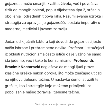
gojaznost može smanjiti kvalitet života, već i povećava
rizik od mnogih bolesti, poput dijabetesa tipa 2, srčanih
oboljenja i određenih tipova raka. Razumijevanje uzroka i
strategija za upravljanje gojaznošću postaje imperativ u
modernoj medicini i javnom zdravlju.
Jedan od ključnih faktora koji dovodi do gojaznosti jeste
način ishrane i prehrambene navike. Profesori i stručnjaci
iz oblasti nutricionizma često ističu da je važno ne samo
šta jedemo, već i kako to konzumiramo.
Profesor dr.
Branimir Nestorović
naglašava da mnogi ljudi prave
klasične greške nakon obroka, što može značajno uticati
na njihovu tjelesnu težinu. U nastavku ćemo istražiti te
greške, kao i strategije koje možemo primijeniti za
poboljšanje našeg zdravlja i tjelesne težine.
Sadržaj se nastavlja nakon oglasa