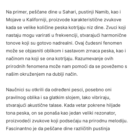
Na primer, peščane dine u Sahari, pustinji Namib, kao i
Mojave u Kaliforniji, proizvode karakteristične zvukove
kada se velike količine peska kotrljaju niz dine. Zvuci koji
nastaju mogu varirati u frekvenciji, stvarajući harmonične
tonove koji su gotovo nadrealni. Ovaj čudesni fenomen
može se objasniti oblikom i sastavom zrnaca peska, kao i
načinom na koji se ona kotrljaju. Razumevanje ovih
prirodnih fenomena može nam pomoći da se povežemo s
našim okruženjem na dublji način.
Naučnici su otkrili da određeni pesci, posebno oni
pravilnog oblika i sa glatkim slojem, lako vibriraju,
stvarajući akustične talase. Kada vetar pokrene hiljade
tona peska, on se ponaša kao jedan veliki rezonator,
proizvodeći zvukove koji podsećaju na prirodnu melodiju.
Fascinantno je da peščane dine različitih pustinja