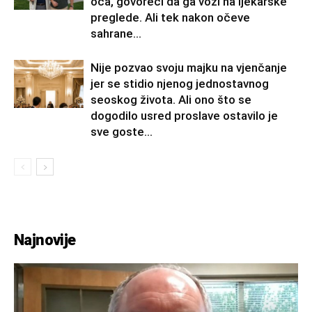
oca, govoreći da ga vozi na ljekarske
preglede. Ali tek nakon očeve
sahrane...
Nije pozvao svoju majku na vjenčanje
jer se stidio njenog jednostavnog
seoskog života. Ali ono što se
dogodilo usred proslave ostavilo je
sve goste...
Najnovije