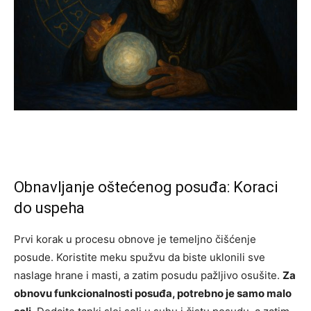
Obnavljanje oštećenog posuđa: Koraci
do uspeha
Prvi korak u procesu obnove je temeljno čišćenje
posude. Koristite meku spužvu da biste uklonili sve
naslage hrane i masti, a zatim posudu pažljivo osušite.
Za
obnovu funkcionalnosti posuđa, potrebno je samo malo