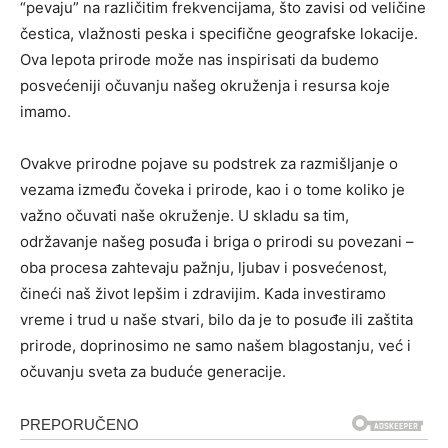
“pevaju” na različitim frekvencijama, što zavisi od veličine
čestica, vlažnosti peska i specifične geografske lokacije.
Ova lepota prirode može nas inspirisati da budemo
posvećeniji očuvanju našeg okruženja i resursa koje
imamo.
Ovakve prirodne pojave su podstrek za razmišljanje o
vezama između čoveka i prirode, kao i o tome koliko je
važno očuvati naše okruženje. U skladu sa tim,
održavanje našeg posuđa i briga o prirodi su povezani –
oba procesa zahtevaju pažnju, ljubav i posvećenost,
čineći naš život lepšim i zdravijim. Kada investiramo
vreme i trud u naše stvari, bilo da je to posuđe ili zaštita
prirode, doprinosimo ne samo našem blagostanju, već i
očuvanju sveta za buduće generacije.