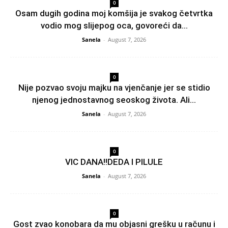
0
Osam dugih godina moj komšija je svakog četvrtka
vodio mog slijepog oca, govoreći da...
Sanela
-
August 7, 2026
0
Nije pozvao svoju majku na vjenčanje jer se stidio
njenog jednostavnog seoskog života. Ali...
Sanela
-
August 7, 2026
0
VIC DANA!!DEDA I PILULE
Sanela
-
August 7, 2026
0
Gost zvao konobara da mu objasni grešku u računu i