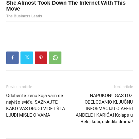
Previous article
Next article
Odaberite ženu koja vam se
NAPOKON!! GASTOZ
najviše sviđa: SAZNAJTE
OBELODANIO KLJUČNU
KAKO VAS DRUGI VIDE I ŠTA
INFORMACIJU O AFERI
LJUDI MISLE O VAMA
ANĐELE I KARIĆA! Kolaps u
Beloj kući, usledila drama!