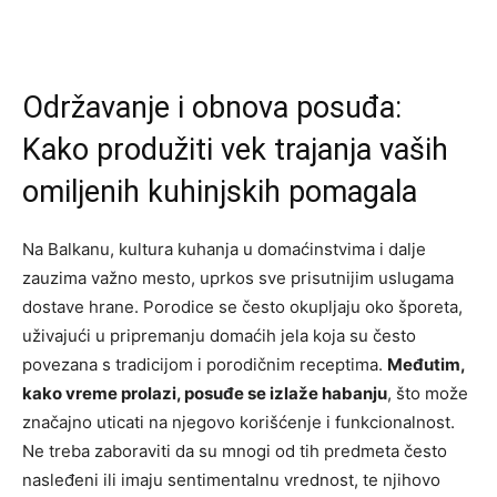
Održavanje i obnova posuđa:
Kako produžiti vek trajanja vaših
omiljenih kuhinjskih pomagala
Na Balkanu, kultura kuhanja u domaćinstvima i dalje
zauzima važno mesto, uprkos sve prisutnijim uslugama
dostave hrane. Porodice se često okupljaju oko šporeta,
uživajući u pripremanju domaćih jela koja su često
povezana s tradicijom i porodičnim receptima.
Međutim,
kako vreme prolazi, posuđe se izlaže habanju
, što može
značajno uticati na njegovo korišćenje i funkcionalnost.
Ne treba zaboraviti da su mnogi od tih predmeta često
nasleđeni ili imaju sentimentalnu vrednost, te njihovo