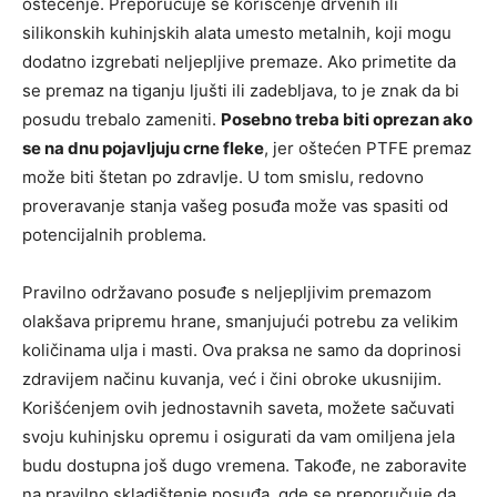
oštećenje. Preporučuje se korišćenje drvenih ili
silikonskih kuhinjskih alata umesto metalnih, koji mogu
dodatno izgrebati neljepljive premaze. Ako primetite da
se premaz na tiganju ljušti ili zadebljava, to je znak da bi
posudu trebalo zameniti.
Posebno treba biti oprezan ako
se na dnu pojavljuju crne fleke
, jer oštećen PTFE premaz
može biti štetan po zdravlje. U tom smislu, redovno
proveravanje stanja vašeg posuđa može vas spasiti od
potencijalnih problema.
Pravilno održavano posuđe s neljepljivim premazom
olakšava pripremu hrane, smanjujući potrebu za velikim
količinama ulja i masti. Ova praksa ne samo da doprinosi
zdravijem načinu kuvanja, već i čini obroke ukusnijim.
Korišćenjem ovih jednostavnih saveta, možete sačuvati
svoju kuhinjsku opremu i osigurati da vam omiljena jela
budu dostupna još dugo vremena. Takođe, ne zaboravite
na pravilno skladištenje posuđa, gde se preporučuje da