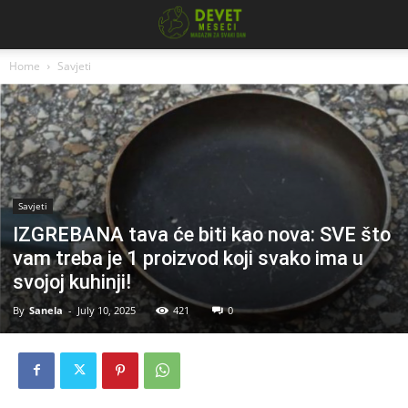
Home
Savjeti
Savjeti
IZGREBANA tava će biti kao nova: SVE što
vam treba je 1 proizvod koji svako ima u
svojoj kuhinji!
By
Sanela
-
July 10, 2025
421
0