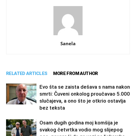
Sanela
RELATED ARTICLES
MORE FROM AUTHOR
Evo šta se zaista dešava s nama nakon
smrti: Čuveni onkolog proučavao 5.000
slučajeva, a ono što je otkrio ostavlja
bez teksta
Osam dugih godina moj komšija je
svakog četvrtka vodio mog slijepog