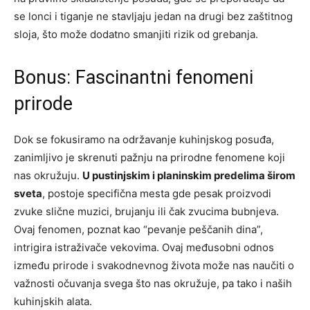
se lonci i tiganje ne stavljaju jedan na drugi bez zaštitnog
sloja, što može dodatno smanjiti rizik od grebanja.
Bonus: Fascinantni fenomeni
prirode
Dok se fokusiramo na održavanje kuhinjskog posuđa,
zanimljivo je skrenuti pažnju na prirodne fenomene koji
nas okružuju.
U pustinjskim i planinskim predelima širom
sveta
, postoje specifična mesta gde pesak proizvodi
zvuke slične muzici, brujanju ili čak zvucima bubnjeva.
Ovaj fenomen, poznat kao “pevanje peščanih dina”,
intrigira istraživače vekovima. Ovaj međusobni odnos
između prirode i svakodnevnog života može nas naučiti o
važnosti očuvanja svega što nas okružuje, pa tako i naših
kuhinjskih alata.