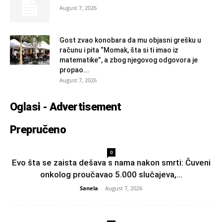
August 7, 2026
Gost zvao konobara da mu objasni grešku u
računu i pita “Momak, šta si ti imao iz
matematike”, a zbog njegovog odgovora je
propao...
August 7, 2026
Oglasi - Advertisement
Prepručeno
0
Evo šta se zaista dešava s nama nakon smrti: Čuveni
onkolog proučavao 5.000 slučajeva,...
Sanela
-
August 7, 2026