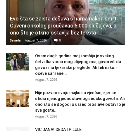
Evo šta se zaista dešava s nama nakon smrti:
Čuveni onkolog proučavao 5.000 slučajeva, a
ono što je otkrio ostavlja bez teksta
Sanela
-
August 7, 2026
0
Osam dugih godina moj komšija je svakog
četvrtka vodio mog slijepog oca, govoreći da
ga vozi na ljekarske preglede. Ali tek nakon
očeve sahrane...
August 7, 2026
Nije pozvao svoju majku na vjenčanje jer se
stidio njenog jednostavnog seoskog života. Ali
ono što se dogodilo usred proslave ostavilo je
sve goste...
August 7, 2026
VIC DANA!!DEDA I PILULE