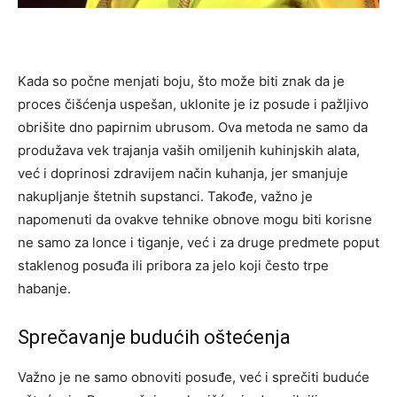
Kada so počne menjati boju, što može biti znak da je
proces čišćenja uspešan, uklonite je iz posude i pažljivo
obrišite dno papirnim ubrusom. Ova metoda ne samo da
produžava vek trajanja vaših omiljenih kuhinjskih alata,
već i doprinosi zdravijem način kuhanja, jer smanjuje
nakupljanje štetnih supstanci. Takođe, važno je
napomenuti da ovakve tehnike obnove mogu biti korisne
ne samo za lonce i tiganje, već i za druge predmete poput
staklenog posuđa ili pribora za jelo koji često trpe
habanje.
Sprečavanje budućih oštećenja
Važno je ne samo obnoviti posuđe, već i sprečiti buduće