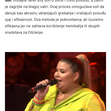
soli
. Dodajte tanki sloj soli u suhu i čistu posudu, a zatim
je zagrijte na blagoj vatri. Ovaj proces omogućava soli da
deluje kao abraziv, uklanjajući grebanja i vraćajući posuđu
sjaj i efikasnost. Ova metoda je jednostavna, ali izuzetno
efikasna jer ne zahteva korišćenje hemikalija ili skupih
sredstava za čišćenje.