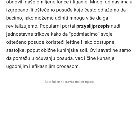
obnovili naše omiljene lonce i tiganje. Mnogi od nas imaju
izgrebano ili oštećeno posuđe koje često odlažemo da
bacimo, iako možemo učiniti mnogo više da ga
revitalizujemo. Popularni portal
przyslijprzepis
nudi
jednostavne trikove kako da “podmladimo” svoje
oštećeno posuđe koristeći jeftine i lako dostupne
sastojke, poput obične kuhinjske soli. Ovi saveti ne samo
da pomažu u očuvanju posuđa, već i čine kuhanje
ugodnijim i efikasnijim procesom.
Sadržaj se nastavlja nakon oglasa