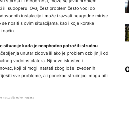
u starost ili modernost, može se javiti problem
 ili sudoperu. Ovaj čest problem često vodi do
vodovodnih instalacija i može izazvati neugodne mirise
o se nositi s ovim situacijama, kao i koje korake
i način.
 situacije kada je neophodno potražiti stručnu
čepljenja unutar zidova ili ako je problem ozbiljniji od
nalnog vodoinstalatera. Njihovo iskustvo i
O
i novac, koji bi mogli nastati zbog loše izvedenih
iješiti sve probleme, ali ponekad stručnjaci mogu biti
se nastavlja nakon oglasa