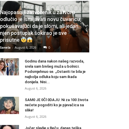
Najopasniji zatvorenik u zatvoru
odlučio je ismijavati novu čuvaricu,
pokušavajući da je slomi, ali jedan
njen postupak šokirao je sve
prisutne
Sanela
-
August 6, 2026
0
Godinu dana nakon našeg razvoda,
srela sam bivšeg muža u bolnici.
Podsmjehnuo se. „Ostaviti te bila je
najbolja odluka koju sam ikada
donijela. Nisi...
August 6, 2026
SAM0 JE 0Čl 0DAJU: Ni za 100 života
nećete pogoditi ko je pjevačica sa
slike!
August 6, 2026
Jučer slavlje u Beču, danas teška