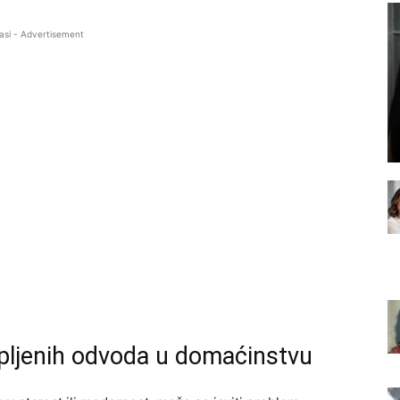
asi - Advertisement
epljenih odvoda u domaćinstvu