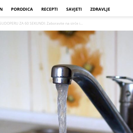
N
PORODICA
RECEPTI
SAVJETI
ZDRAVLJE
DOPERU ZA 60 SEKUNDI: Zaboravite na sirće i...