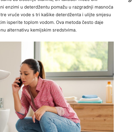
S
nažni enzimi u deterdžentu pomažu u razgradnji masnoća
 litre vruće vode s tri kašike deterdženta i ulijte smjesu
atim isperite toplom vodom. Ova metoda često daje
enu alternativu kemijskim sredstvima.