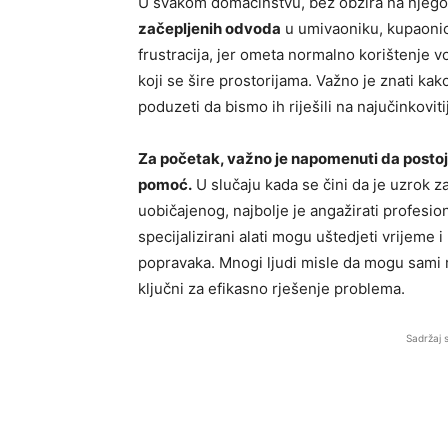
U svakom domaćinstvu, bez obzira na njegov
začepljenih odvoda
u umivaoniku, kupaonici
frustracija, jer ometa normalno korištenje 
koji se šire prostorijama. Važno je znati kak
poduzeti da bismo ih riješili na najučinkovitij
Za početak, važno je napomenuti da postoje
pomoć.
U slučaju kada se čini da je uzrok za
uobičajenog, najbolje je angažirati profesio
specijalizirani alati mogu uštedjeti vrijeme 
popravaka. Mnogi ljudi misle da mogu sami r
ključni za efikasno rješenje problema.
Sadržaj 