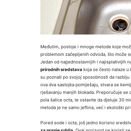
Međutim, postoje i mnoge metode koje možet
problemom začepljenih odvoda, što može sma
Jedan od najjednostavnijih i najisplativijih n
prirodnih sredstava
koja se često nalaze u k
su poznati po svojoj sposobnosti da razbiju 
ova dva sastojka pomiješaju, stvara se kemij
rješavanju manjih blokada. Preporučuje se d
pola šalice octa, te ostavite da djeluje 30 
metoda je ne samo jeftina, već i ekološki pri
Pored sode i octa, još jedno korisno sredst
za pranje rublja
. Ovaj proizvod ne koristi s