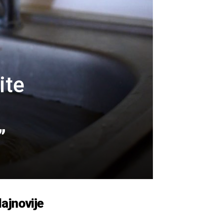
ite
e
”
ajnovije