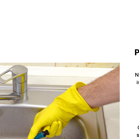
P
N
i
s