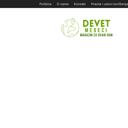
Početna
O nama
Kontakt
Pravila i uslovi korištenja
Devet
Meseci