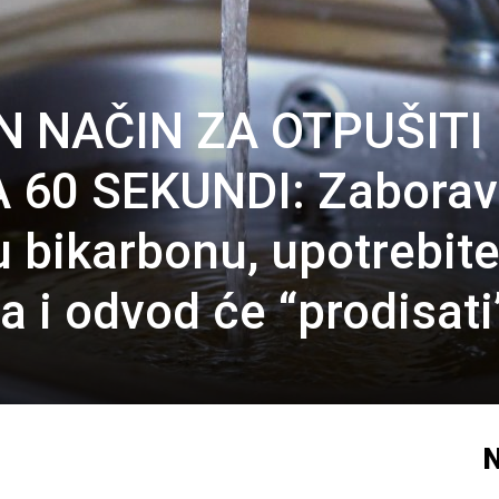
 NAČIN ZA OTPUŠITI
60 SEKUNDI: Zaborav
u bikarbonu, upotrebit
a i odvod će “prodisati
N