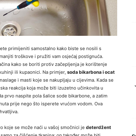
e primijeniti samostalno kako biste se nosili s
njiti troškove i pružiti vam osjećaj postignuća.
ačina kako se boriti protiv začepljenja je korištenje
uhinji ili kupaonici. Na primjer,
soda bikarbona i ocat
naslage i masti koje se nakupljaju u cijevima. Kada se
ska reakcija koja može biti izuzetno učinkovita u
a prvo naspite pola šalice sode bikarbone, a zatim
minuta prije nego što isperete vrućom vodom. Ova
hvatljiva.
vo koje se može naći u vašoj smočnici je
deterdžent
e samo za čišćenje tkanina; on također može biti