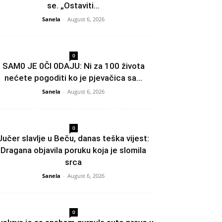
se. „Ostaviti...
Sanela
-
August 6, 2026
0
SAM0 JE 0Čl 0DAJU: Ni za 100 života
nećete pogoditi ko je pjevačica sa...
Sanela
-
August 6, 2026
0
Jučer slavlje u Beču, danas teška vijest:
Dragana objavila poruku koja je slomila
srca
Sanela
-
August 6, 2026
0