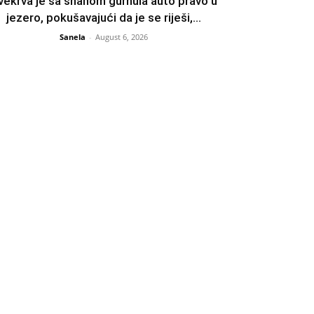
vekrva je sa snahom gurnula auto pravo u
jezero, pokušavajući da je se riješi,...
Sanela
-
August 6, 2026