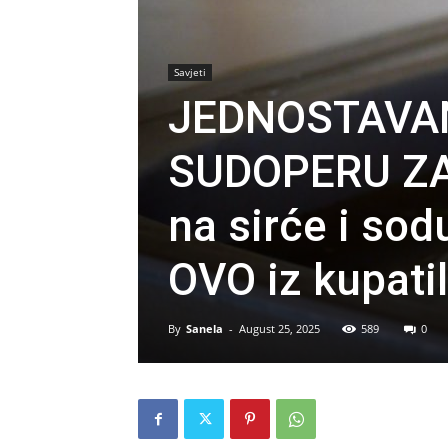
Savjeti
JEDNOSTAVAN
SUDOPERU ZA 
na sirće i sod
OVO iz kupatil
By
Sanela
-
August 25, 2025
589
0