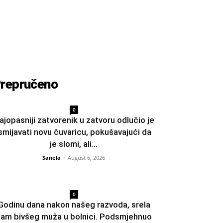
repručeno
0
ajopasniji zatvorenik u zatvoru odlučio je
smijavati novu čuvaricu, pokušavajući da
je slomi, ali...
Sanela
-
August 6, 2026
0
Godinu dana nakon našeg razvoda, srela
am bivšeg muža u bolnici. Podsmjehnuo