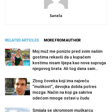
Sanela
RELATED ARTICLES
MORE FROM AUTHOR
Moj muž me ponizio pred svim našim
gostima rekavši da u kupaćem
kostimu nisam lijepa kao nova supruga
njegovog brata. Ali tog dana sam...
Zbog čoveka koji ima najveću
“muškost”, devojka dobila potres
mozga: Način na koji ga sakriva
odećom mnoge ostavi u čudu
Smijala se skromnom muškarcu