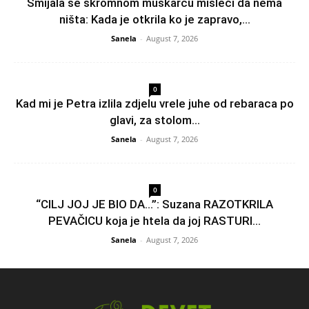
Smijala se skromnom muškarcu misleći da nema
ništa: Kada je otkrila ko je zapravo,...
Sanela
-
August 7, 2026
0
Kad mi je Petra izlila zdjelu vrele juhe od rebaraca po
glavi, za stolom...
Sanela
-
August 7, 2026
0
“CILJ JOJ JE BIO DA…”: Suzana RAZOTKRILA
PEVAČICU koja je htela da joj RASTURI...
Sanela
-
August 7, 2026