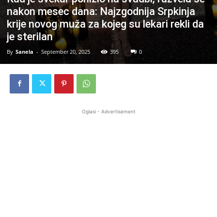
nakon mesec dana: Najzgodnija Srpkinja
krije novog muža za kojeg su lekari rekli da
je sterilan
By
Sanela
-
September 20, 2025
395
0
Oglasi - Advertisement