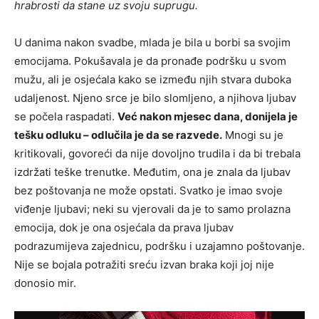
hrabrosti da stane uz svoju suprugu.
U danima nakon svadbe, mlada je bila u borbi sa svojim
emocijama. Pokušavala je da pronađe podršku u svom
mužu, ali je osjećala kako se između njih stvara duboka
udaljenost. Njeno srce je bilo slomljeno, a njihova ljubav
se počela raspadati.
Već nakon mjesec dana, donijela je
tešku odluku – odlučila je da se razvede.
Mnogi su je
kritikovali, govoreći da nije dovoljno trudila i da bi trebala
izdržati teške trenutke. Međutim, ona je znala da ljubav
bez poštovanja ne može opstati. Svatko je imao svoje
viđenje ljubavi; neki su vjerovali da je to samo prolazna
emocija, dok je ona osjećala da prava ljubav
podrazumijeva zajednicu, podršku i uzajamno poštovanje.
Nije se bojala potražiti sreću izvan braka koji joj nije
donosio mir.