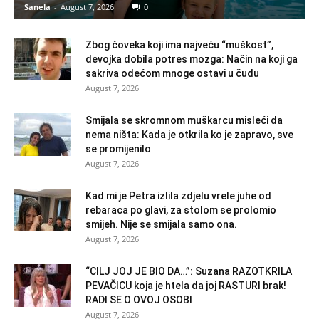
Sanela
-
August 7, 2026
0
Zbog čoveka koji ima najveću “muškost”,
devojka dobila potres mozga: Način na koji ga
sakriva odećom mnoge ostavi u čudu
August 7, 2026
Smijala se skromnom muškarcu misleći da
nema ništa: Kada je otkrila ko je zapravo, sve
se promijenilo
August 7, 2026
Kad mi je Petra izlila zdjelu vrele juhe od
rebaraca po glavi, za stolom se prolomio
smijeh. Nije se smijala samo ona.
August 7, 2026
“CILJ JOJ JE BIO DA…”: Suzana RAZOTKRILA
PEVAČICU koja je htela da joj RASTURI brak!
RADI SE O OVOJ OSOBI
August 7, 2026