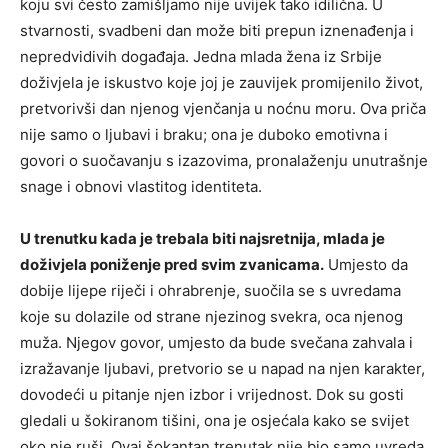
koju svi često zamišljamo nije uvijek tako idilična. U
stvarnosti, svadbeni dan može biti prepun iznenađenja i
nepredvidivih događaja. Jedna mlada žena iz Srbije
doživjela je iskustvo koje joj je zauvijek promijenilo život,
pretvorivši dan njenog vjenčanja u noćnu moru. Ova priča
nije samo o ljubavi i braku; ona je duboko emotivna i
govori o suočavanju s izazovima, pronalaženju unutrašnje
snage i obnovi vlastitog identiteta.
U trenutku kada je trebala biti najsretnija, mlada je
doživjela poniženje pred svim zvanicama.
Umjesto da
dobije lijepe riječi i ohrabrenje, suočila se s uvredama
koje su dolazile od strane njezinog svekra, oca njenog
muža. Njegov govor, umjesto da bude svečana zahvala i
izražavanje ljubavi, pretvorio se u napad na njen karakter,
dovodeći u pitanje njen izbor i vrijednost. Dok su gosti
gledali u šokiranom tišini, ona je osjećala kako se svijet
oko nje ruši. Ovaj šokantan trenutak nije bio samo uvreda