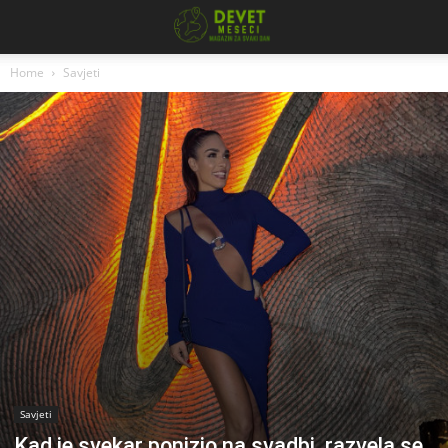
Home
Savjeti
Savjeti
Kad je svekar ponizio na svadbi, razvela se