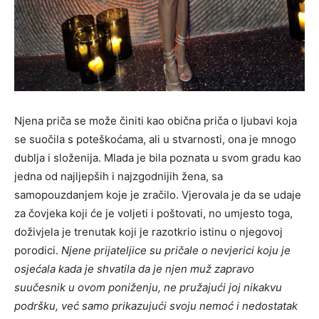
Njena priča se može činiti kao obična priča o ljubavi koja
se suočila s poteškoćama, ali u stvarnosti, ona je mnogo
dublja i složenija. Mlada je bila poznata u svom gradu kao
jedna od najljepših i najzgodnijih žena, sa
samopouzdanjem koje je zračilo. Vjerovala je da se udaje
za čovjeka koji će je voljeti i poštovati, no umjesto toga,
doživjela je trenutak koji je razotkrio istinu o njegovoj
porodici.
Njene prijateljice su pričale o nevjerici koju je
osjećala kada je shvatila da je njen muž zapravo
suučesnik u ovom poniženju, ne pružajući joj nikakvu
podršku, već samo prikazujući svoju nemoć i nedostatak