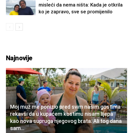
misleći da nema ništa: Kada je otkrila
ko je zapravo, sve se promijenilo
Najnovije
Moj muž me ponizio pred svim našim gostima
rekavši da u kupaćem kostimu nisam lijepa
kao nova supruga njegovog brata. Ali tog dana
sam...