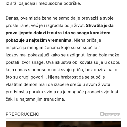
iz srži osjećaja i međusobne podrške.
Danas, ova mlada žena ne samo da je prevazišla svoje
prošle rane, već je i izgradila bolji život.
Shvatila je da
prava ljepota dolazi iznutra i da se snaga karaktera
pokazuje u najtežim vremenima.
Njena priča je
inspiracija mnogim ženama koje su se suočile s
izazovima, pokazujući kako se uzdignuti iznad bola može
postati izvor snage. Ova iskustva oblikovala su je u osobu
koja danas s ponosom nosi svoju priču, bez obzira na to
što su drugi govorili. Njena hrabrost da se suoči s
vlastitim demonima i da izabere sreću u svom životu
predstavlja poruku svima da je moguće pronaći svjetlost
čak i u najtamnijim trenucima.