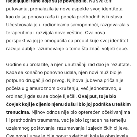
iscjeljujući rane koje su je povrijedile.
Na svakom
putovanju, pronalazila je nove aspekte svog identiteta,
kao da se ponovo rađa iz pepela prethodnih iskustava.
Učestvovala je u radionicama samopomoći, razgovarala s
terapeutima i razvijala nove veštine. Ova nova
perspektiva joj je omogućila da preoblikuje svoj identitet i
razvije dublje razumevanje o tome šta znači voljeti sebe.
Godine su prolazile, a njen unutrašnji rad dao je rezultate.
Kada se konačno ponovno udala, njen novi muž bio je
potpuno drugačiji od prvog. Njihova ljubavna priča nije
počela u glamuroznom okruženju, već jednostavno, u
ordinaciji gde su se oboje liječili.
Ovaj put, to je bio
čovjek koji je cijenio njenu dušu i bio joj podrška u teškim
trenucima.
Njihov odnos nije bio opterećen očekivanjima
ili prethodnim traumama, već je bio izgrađen na temelju
uzajamnog poštovanja, razumevanja i zajedničkih ciljeva.
Ova nova ljubav je bila poput svjetlosti koja je obasjavala