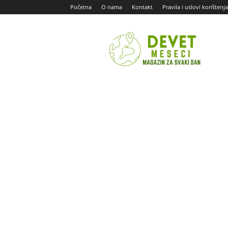
Početna
O nama
Kontakt
Pravila i uslovi korištenja
Devet
Meseci