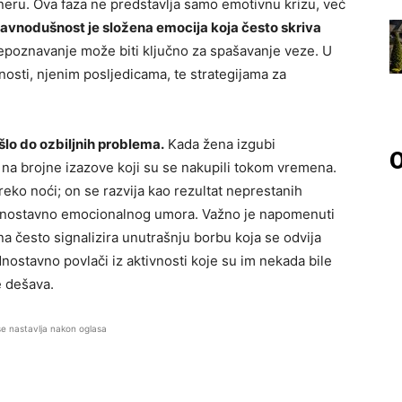
ru. Ova faza ne predstavlja samo emotivnu krizu, već
avnodušnost je složena emocija koja često skriva
repoznavanje može biti ključno za spašavanje veze. U
osti, njenim posljedicama, te strategijama za
lo do ozbiljnih problema.
Kada žena izgubi
O
na brojne izazove koji su se nakupili tokom vremena.
reko noći; on se razvija kao rezultat neprestanih
jednostavno emocionalnog umora. Važno je napomenuti
a često signalizira unutrašnju borbu koja se odvija
nostavno povlači iz aktivnosti koje su im nekada bile
e dešava.
se nastavlja nakon oglasa