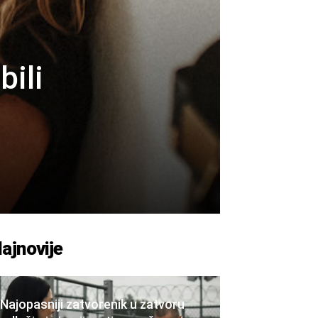
ili
ajnovije
Najopasniji zatvorenik u zatvoru