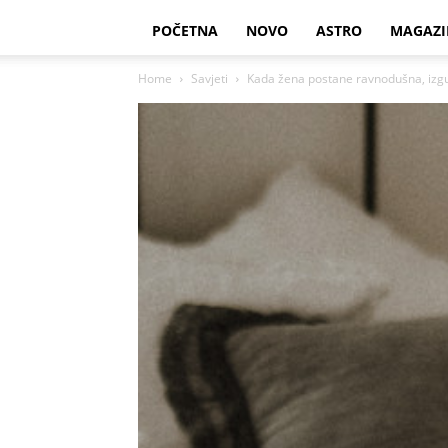
POČETNA
NOVO
ASTRO
MAGAZI
Home
Savjeti
Kada žena postane ravnodušna, izgubi