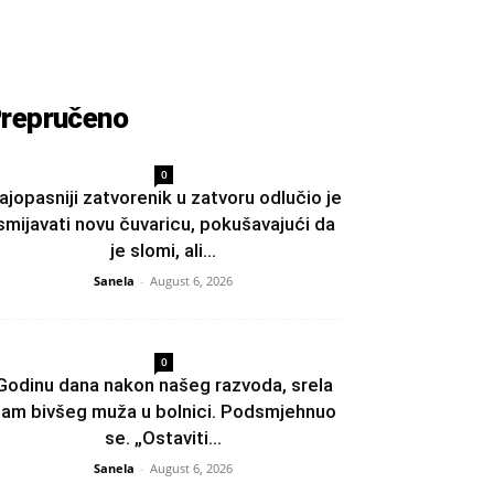
repručeno
0
ajopasniji zatvorenik u zatvoru odlučio je
smijavati novu čuvaricu, pokušavajući da
je slomi, ali...
Sanela
-
August 6, 2026
0
Godinu dana nakon našeg razvoda, srela
am bivšeg muža u bolnici. Podsmjehnuo
se. „Ostaviti...
Sanela
-
August 6, 2026