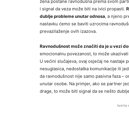
žena postane ravnodušna prema svom partne
i signal da veza može biti na ivici propasti.
R
dublje probleme unutar odnosa
, a njeno p
nastavku ćemo se baviti uzrocima ravnodušn
prevazilaženje ovih izazova.
Ravnodušnost može značiti da je u vezi doš
emocionalnu povezanost, to može ukazivati 
U većini slučajeva, ovaj osjećaj ne nastaje p
nesuglasica, nedostatka komunikacije ili 
da ravnodušnost nije samo pasivna faza – on
unutar osobe. Na primjer, ako se partner jed
drage, to može biti signal da se nešto dublj
Sadržaj 