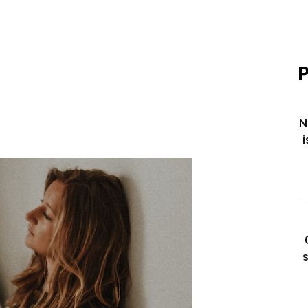
P
N
i
s