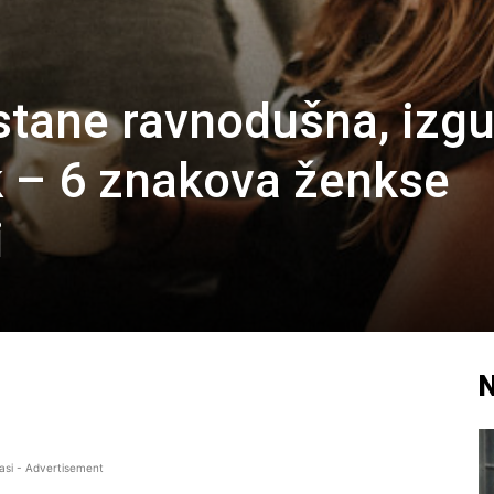
tane ravnodušna, izgub
ek – 6 znakova ženkse
i
N
asi - Advertisement