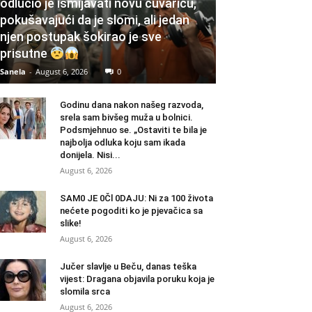
odlučio je ismijavati novu čuvaricu,
pokušavajući da je slomi, ali jedan
njen postupak šokirao je sve
prisutne
Sanela
-
August 6, 2026
0
Godinu dana nakon našeg razvoda,
srela sam bivšeg muža u bolnici.
Podsmjehnuo se. „Ostaviti te bila je
najbolja odluka koju sam ikada
donijela. Nisi...
August 6, 2026
SAM0 JE 0Čl 0DAJU: Ni za 100 života
nećete pogoditi ko je pjevačica sa
slike!
August 6, 2026
Jučer slavlje u Beču, danas teška
vijest: Dragana objavila poruku koja je
slomila srca
August 6, 2026