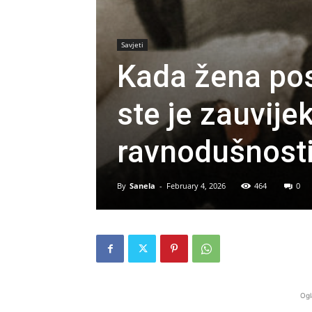
Savjeti
Kada žena pos
ste je zauvij
ravnodušnost
By
Sanela
-
February 4, 2026
464
0
Ogl