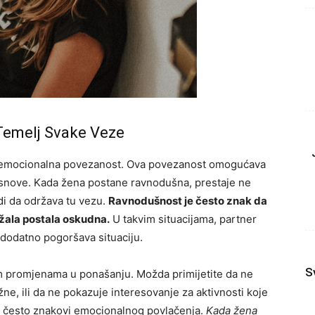
emelj Svake Veze
e emocionalna povezanost. Ova povezanost omogućava
 i snove. Kada žena postane ravnodušna, prestaje ne
udi da održava tu vezu.
Ravnodušnost je često znak da
žala postala oskudna.
U takvim situacijama, partner
 dodatno pogoršava situaciju.
S
m promjenama u ponašanju. Možda primijetite da ne
žne, ili da ne pokazuje interesovanje za aktivnosti koje
su često znakovi emocionalnog povlačenja.
Kada žena