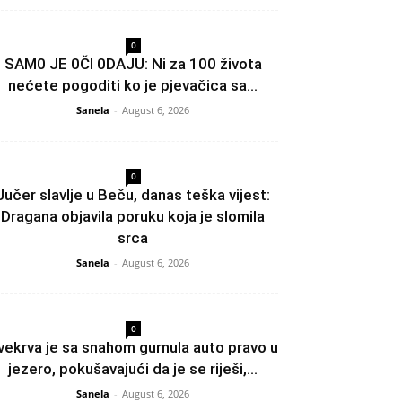
0
SAM0 JE 0Čl 0DAJU: Ni za 100 života
nećete pogoditi ko je pjevačica sa...
Sanela
-
August 6, 2026
0
Jučer slavlje u Beču, danas teška vijest:
Dragana objavila poruku koja je slomila
srca
Sanela
-
August 6, 2026
0
vekrva je sa snahom gurnula auto pravo u
jezero, pokušavajući da je se riješi,...
Sanela
-
August 6, 2026