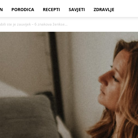
N
PORODICA
RECEPTI
SAVJETI
ZDRAVLJE
li ste je zauvijek – 6 znakova ženkse...