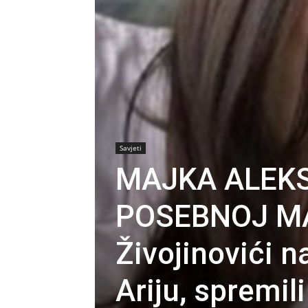
Savjeti
MAJKA ALEKS
POSEBNOJ MA
Živojinovići 
Ariju, spremil