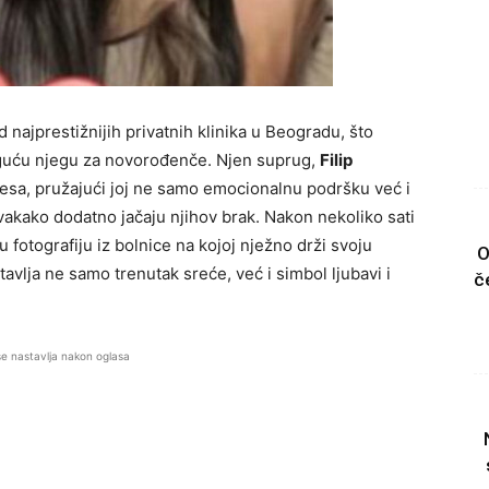
 najprestižnijih privatnih klinika u Beogradu, što
moguću njegu za novorođenče. Njen suprug,
Filip
ocesa, pružajući joj ne samo emocionalnu podršku već i
akako dodatno jačaju njihov brak. Nakon nekoliko sati
 fotografiju iz bolnice na kojoj nježno drži svoju
O
vlja ne samo trenutak sreće, već i simbol ljubavi i
č
se nastavlja nakon oglasa