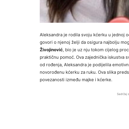
Aleksandra je rodila svoju kćerku u jednoj od
govori o njenoj želji da osigura najbolju 
Živojinović
, bio je uz nju tokom cijelog pr
praktičnu pomoć. Ova zajednička iskustva sv
od rođenja, Aleksandra je podijelila emotivnu
novorođenu kćerku za ruku. Ova slika predsta
povezanosti između majke i kćerke.
Sadržaj 