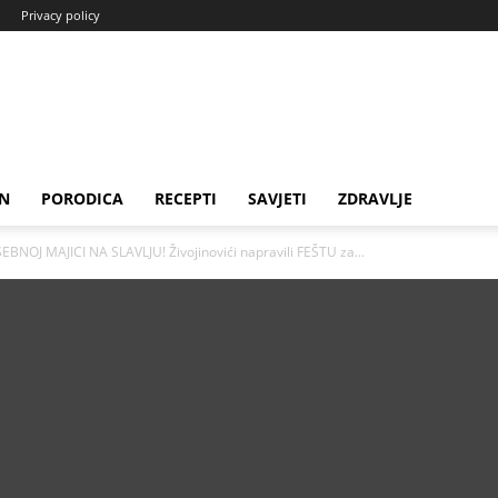
Privacy policy
N
PORODICA
RECEPTI
SAVJETI
ZDRAVLJE
OJ MAJICI NA SLAVLJU! Živojinovići napravili FEŠTU za...