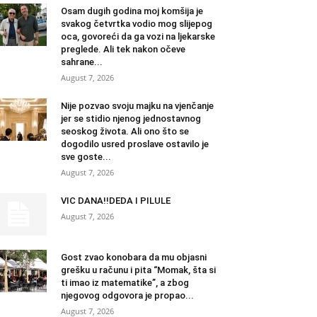
Osam dugih godina moj komšija je
svakog četvrtka vodio mog slijepog
oca, govoreći da ga vozi na ljekarske
preglede. Ali tek nakon očeve
sahrane...
August 7, 2026
Nije pozvao svoju majku na vjenčanje
jer se stidio njenog jednostavnog
seoskog života. Ali ono što se
dogodilo usred proslave ostavilo je
sve goste...
August 7, 2026
VIC DANA!!DEDA I PILULE
August 7, 2026
Gost zvao konobara da mu objasni
grešku u računu i pita “Momak, šta si
ti imao iz matematike”, a zbog
njegovog odgovora je propao...
August 7, 2026