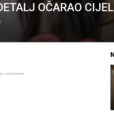
 DETALJ OČARAO CIJEL
)
N
asi - Advertisement