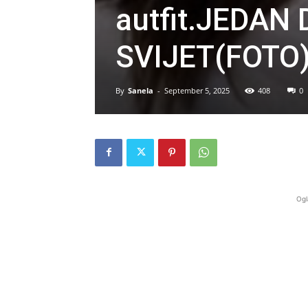
autfit.JEDAN
SVIJET(FOTO
By
Sanela
-
September 5, 2025
408
0
Ogl