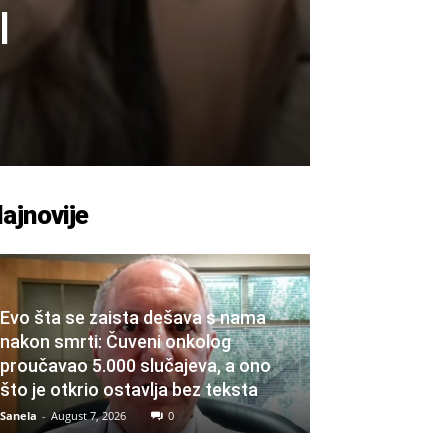
I
ajnovije
Evo šta se zaista dešava s nama
nakon smrti: Čuveni onkolog
proučavao 5.000 slučajeva, a ono
što je otkrio ostavlja bez teksta
Sanela
-
August 7, 2026
0