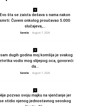
0
Evo šta se zaista dešava s nama nakon
smrti: Čuveni onkolog proučavao 5.000
slučajeva,...
Sanela
-
August 7, 2026
0
sam dugih godina moj komšija je svakog
etvrtka vodio mog slijepog oca, govoreći
da...
Sanela
-
August 7, 2026
0
Nije pozvao svoju majku na vjenčanje jer
se stidio njenog jednostavnog seoskog