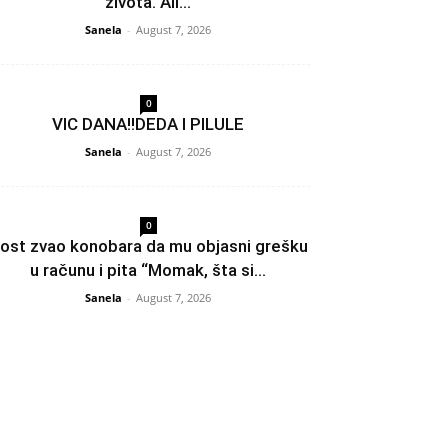
života. Ali...
Sanela
-
August 7, 2026
0
VIC DANA!!DEDA I PILULE
Sanela
-
August 7, 2026
0
ost zvao konobara da mu objasni grešku
u računu i pita “Momak, šta si...
Sanela
-
August 7, 2026