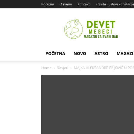
Početna
O nama
Kontakt
Pravila i uslovi korištenja
Devet
Meseci
POČETNA
NOVO
ASTRO
MAGAZI
Home
Savjeti
MAJKA ALEKSANDRE PRIJOVIĆ U POSEBN