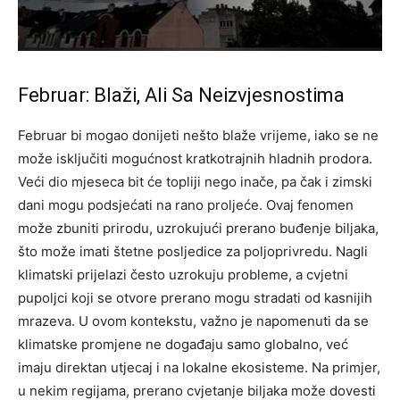
Februar: Blaži, Ali Sa Neizvjesnostima
Februar bi mogao donijeti nešto blaže vrijeme, iako se ne
može isključiti mogućnost kratkotrajnih hladnih prodora.
Veći dio mjeseca bit će topliji nego inače, pa čak i zimski
dani mogu podsjećati na rano proljeće. Ovaj fenomen
može zbuniti prirodu, uzrokujući prerano buđenje biljaka,
što može imati štetne posljedice za poljoprivredu.
Nagli
klimatski prijelazi često uzrokuju probleme, a cvjetni
pupoljci koji se otvore prerano mogu stradati od kasnijih
mrazeva.
U ovom kontekstu, važno je napomenuti da se
klimatske promjene ne događaju samo globalno, već
imaju direktan utjecaj i na lokalne ekosisteme. Na primjer,
u nekim regijama, prerano cvjetanje biljaka može dovesti