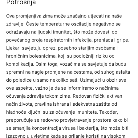
Potrošnja
Ova promjenjiva zima može značajno utjecati na naše
zdravlje. Česte temperaturne oscilacije negativno se
odražavaju na ljudski imunitet, što može dovesti do
povećanog broja respiratornih infekcija, prehlada i gripe.
Ljekari savjetuju oprez, posebno starijim osobama i
hroničnim bolesnicima, koji su podložniji riziku od
komplikacija.
Osim toga, vozačima se savjetuje da budu
spremni na nagle promjene na cestama, od suhog asfalta
do poledice u samo nekoliko sati.
Uzimajući u obzir sve
ove aspekte, važno je da se informiramo o načinima
očuvanja zdravlja tokom zime. Redovan fizički aktivan
način života, pravilna ishrana i adekvatna zaštita od
hladnoće ključni su za očuvanje imuniteta.
Također,
preporučuje se redovno provjetravanje prostora kako bi
se smanjila koncentracija virusa i bakterija, što može biti
izazovno u uvjetima kada se grijanje koristi na visokom