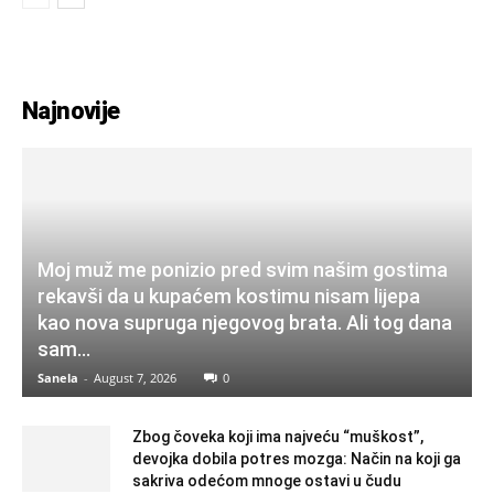
Najnovije
Moj muž me ponizio pred svim našim gostima
rekavši da u kupaćem kostimu nisam lijepa
kao nova supruga njegovog brata. Ali tog dana
sam...
Sanela
-
August 7, 2026
0
Zbog čoveka koji ima najveću “muškost”,
devojka dobila potres mozga: Način na koji ga