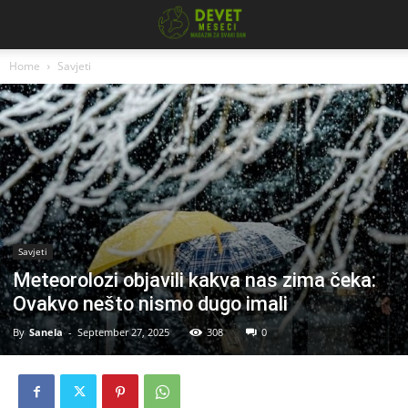
Home
Savjeti
Savjeti
Meteorolozi objavili kakva nas zima čeka:
Ovakvo nešto nismo dugo imali
By
Sanela
-
September 27, 2025
308
0