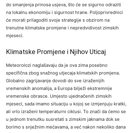
do smanjenja prinosa usjeva, što će se sigurno odraziti
na lokalnu ekonomiju i sigurnost hrane.
Poljoprivrednici
će morati prilagoditi svoje strategije s obzirom na
trenutne klimatske promjene i nepredvidivost zimskih
mjeseci.
Klimatske Promjene i Njihov Uticaj
Meteorolozi naglašavaju da je ova zima posebno
specifična zbog snažnog utjecaja klimatskih promjena.
Globalno zagrijavanje dovodi do sve izraženijih
vremenskih anomalija, a Europa bilježi ekstremnije
vremenske obrasce. Umjesto ujednačenih zimskih
mjeseci, sada imamo situaciju u kojoj se izmjenjuju kratki,
ali vrlo izraženi temperaturni ciklusi.
To znači da ćemo se
u jednom trenutku susretati s zimskim jaknama dok se
borimo s snježnim mećavama, a već nakon nekoliko dana