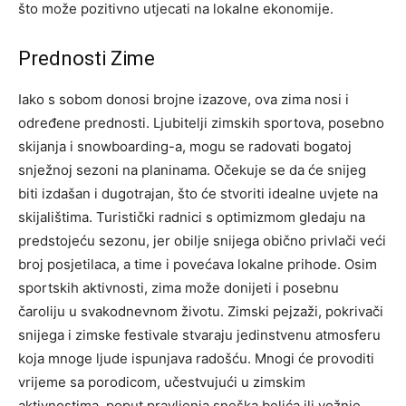
što može pozitivno utjecati na lokalne ekonomije.
Prednosti Zime
Iako s sobom donosi brojne izazove, ova zima nosi i
određene prednosti. Ljubitelji zimskih sportova, posebno
skijanja i snowboarding-a, mogu se radovati bogatoj
snježnoj sezoni na planinama. Očekuje se da će snijeg
biti izdašan i dugotrajan, što će stvoriti idealne uvjete na
skijalištima.
Turistički radnici s optimizmom gledaju na
predstojeću sezonu, jer obilje snijega obično privlači veći
broj posjetilaca, a time i povećava lokalne prihode.
Osim
sportskih aktivnosti, zima može donijeti i posebnu
čaroliju u svakodnevnom životu. Zimski pejzaži, pokrivači
snijega i zimske festivale stvaraju jedinstvenu atmosferu
koja mnoge ljude ispunjava radošću. Mnogi će provoditi
vrijeme sa porodicom, učestvujući u zimskim
aktivnostima, poput pravljenja sneška belića ili vožnje