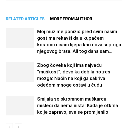
RELATED ARTICLES
MORE FROM AUTHOR
Moj muž me ponizio pred svim našim
gostima rekavši da u kupaćem
kostimu nisam lijepa kao nova supruga
njegovog brata. Ali tog dana sam...
Zbog čoveka koji ima najveću
“muškost”, devojka dobila potres
mozga: Način na koji ga sakriva
odećom mnoge ostavi u čudu
Smijala se skromnom muškarcu
misleći da nema ništa: Kada je otkrila
ko je zapravo, sve se promijenilo