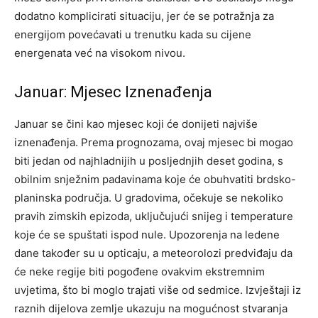
dodatno komplicirati situaciju, jer će se potražnja za
energijom povećavati u trenutku kada su cijene
energenata već na visokom nivou.
Januar: Mjesec Iznenađenja
Januar se čini kao mjesec koji će donijeti najviše
iznenađenja. Prema prognozama, ovaj mjesec bi mogao
biti jedan od najhladnijih u posljednjih deset godina, s
obilnim snježnim padavinama koje će obuhvatiti brdsko-
planinska područja. U gradovima, očekuje se nekoliko
pravih zimskih epizoda, uključujući snijeg i temperature
koje će se spuštati ispod nule. Upozorenja na ledene
dane također su u opticaju, a meteorolozi predviđaju da
će neke regije biti pogođene ovakvim ekstremnim
uvjetima, što bi moglo trajati više od sedmice. Izvještaji iz
raznih dijelova zemlje ukazuju na mogućnost stvaranja