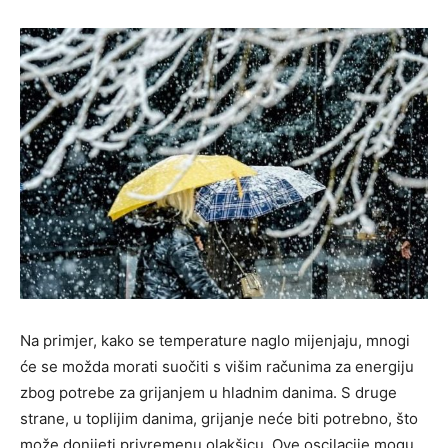
Na primjer, kako se temperature naglo mijenjaju, mnogi
će se možda morati suočiti s višim računima za energiju
zbog potrebe za grijanjem u hladnim danima. S druge
strane, u toplijim danima, grijanje neće biti potrebno, što
može donijeti privremenu olakšicu. Ove oscilacije mogu