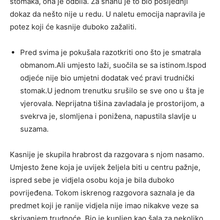
stomaka, ona je odbila. Za snahu je to bio posljednji
dokaz da nešto nije u redu. U naletu emocija napravila je
potez koji će kasnije duboko zažaliti.
Pred svima je pokušala razotkriti ono što je smatrala
obmanom.Ali umjesto laži, suočila se sa istinom.Ispod
odjeće nije bio umjetni dodatak već pravi trudnički
stomak.U jednom trenutku srušilo se sve ono u šta je
vjerovala. Neprijatna tišina zavladala je prostorijom, a
svekrva je, slomljena i ponižena, napustila slavlje u
suzama.
Kasnije je skupila hrabrost da razgovara s njom nasamo.
Umjesto žene koja je uvijek željela biti u centru pažnje,
ispred sebe je vidjela osobu koja je bila duboko
povrijeđena. Tokom iskrenog razgovora saznala je da
predmet koji je ranije vidjela nije imao nikakve veze sa
skrivanjem trudnoće. Bio je kupljen kao šala za nekoliko