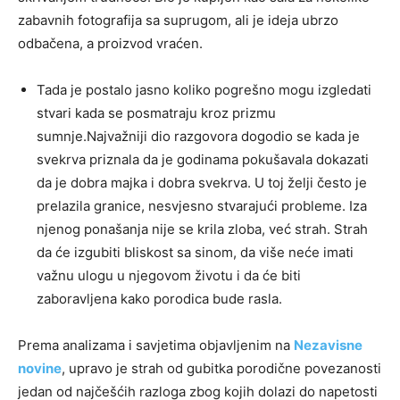
zabavnih fotografija sa suprugom, ali je ideja ubrzo
odbačena, a proizvod vraćen.
Tada je postalo jasno koliko pogrešno mogu izgledati
stvari kada se posmatraju kroz prizmu
sumnje.Najvažniji dio razgovora dogodio se kada je
svekrva priznala da je godinama pokušavala dokazati
da je dobra majka i dobra svekrva. U toj želji često je
prelazila granice, nesvjesno stvarajući probleme. Iza
njenog ponašanja nije se krila zloba, već strah. Strah
da će izgubiti bliskost sa sinom, da više neće imati
važnu ulogu u njegovom životu i da će biti
zaboravljena kako porodica bude rasla.
Prema analizama i savjetima objavljenim na
Nezavisne
novine
, upravo je strah od gubitka porodične povezanosti
jedan od najčešćih razloga zbog kojih dolazi do napetosti