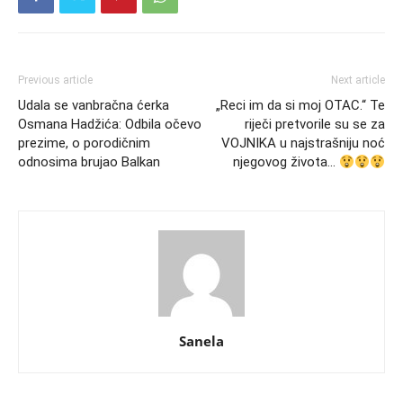
Previous article
Next article
Udala se vanbračna ćerka
„Reci im da si moj OTAC.“ Te
Osmana Hadžića: Odbila očevo
riječi pretvorile su se za
prezime, o porodičnim
VOJNIKA u najstrašniju noć
odnosima brujao Balkan
njegovog života…
Sanela