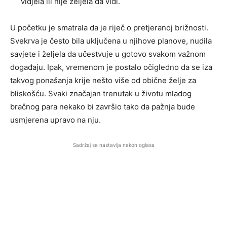
vidjela ili nije željela da vidi.
U početku je smatrala da je riječ o pretjeranoj brižnosti.
Svekrva je često bila uključena u njihove planove, nudila
savjete i željela da učestvuje u gotovo svakom važnom
događaju. Ipak, vremenom je postalo očigledno da se iza
takvog ponašanja krije nešto više od obične želje za
bliskošću. Svaki značajan trenutak u životu mladog
bračnog para nekako bi završio tako da pažnja bude
usmjerena upravo na nju.
Sadržaj se nastavlja nakon oglasa