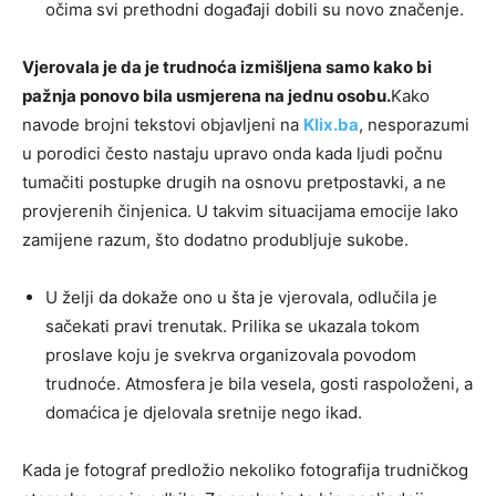
očima svi prethodni događaji dobili su novo značenje.
Vjerovala je da je trudnoća izmišljena samo kako bi
pažnja ponovo bila usmjerena na jednu osobu.
Kako
navode brojni tekstovi objavljeni na
Klix.ba
, nesporazumi
u porodici često nastaju upravo onda kada ljudi počnu
tumačiti postupke drugih na osnovu pretpostavki, a ne
provjerenih činjenica. U takvim situacijama emocije lako
zamijene razum, što dodatno produbljuje sukobe.
U želji da dokaže ono u šta je vjerovala, odlučila je
sačekati pravi trenutak. Prilika se ukazala tokom
proslave koju je svekrva organizovala povodom
trudnoće. Atmosfera je bila vesela, gosti raspoloženi, a
domaćica je djelovala sretnije nego ikad.
Kada je fotograf predložio nekoliko fotografija trudničkog