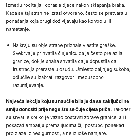
između roditelja i odrasle djece nakon sklapanja braka.
Kada se taj strah ne izrazi otvoreno, često se pretvara u
ponašanja koja drugi doživljavaju kao kontrolu ili
nametanje.
Na kraju su obje strane priznale vlastite greške.
Svekrva je prihvatila činjenicu da je često prelazila
granice, dok je snaha shvatila da je dopustila da
frustracija preraste u osudu. Umjesto daljnjeg sukoba,
odlučile su izabrati razgovor i međusobno
razumijevanje.
Najveća lekcija koju su naučile bila je da se zaključci ne
smiju donositi prije nego što se čuje cijela priča.
Također
su shvatile koliko je važno postaviti zdrave granice, ali i
pokazati empatiju prema ljudima čiji postupci ponekad
proizlaze iz nesigurnosti, a ne iz loše namjere.