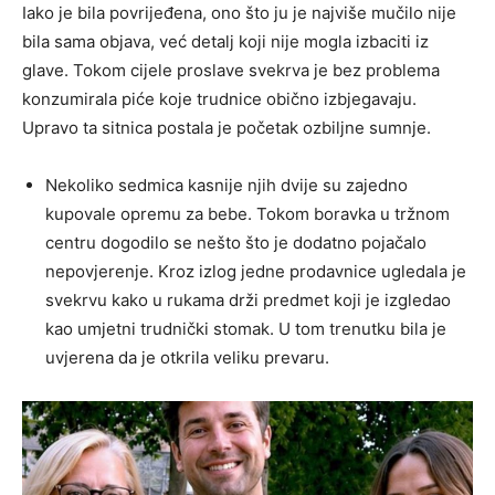
Iako je bila povrijeđena, ono što ju je najviše mučilo nije
bila sama objava, već detalj koji nije mogla izbaciti iz
glave. Tokom cijele proslave svekrva je bez problema
konzumirala piće koje trudnice obično izbjegavaju.
Upravo ta sitnica postala je početak ozbiljne sumnje.
Nekoliko sedmica kasnije njih dvije su zajedno
kupovale opremu za bebe. Tokom boravka u tržnom
centru dogodilo se nešto što je dodatno pojačalo
nepovjerenje. Kroz izlog jedne prodavnice ugledala je
svekrvu kako u rukama drži predmet koji je izgledao
kao umjetni trudnički stomak. U tom trenutku bila je
uvjerena da je otkrila veliku prevaru.