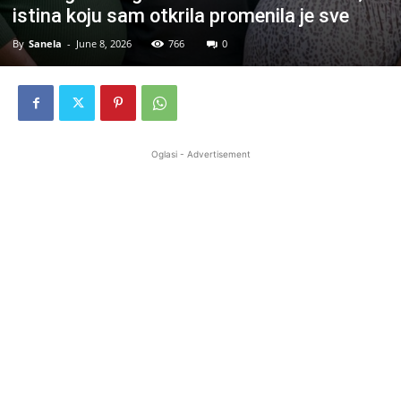
istina koju sam otkrila promenila je sve
By
Sanela
-
June 8, 2026
766
0
Oglasi - Advertisement