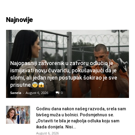
Najnovije
Najopasniji zatvorenik u zatvoru odlučio je
ismijavati novu čuvaricu, pokušavajući da je
slomi, ali jedan njen postupak šokirao je sve
prisutne
Sanela
-
August 6, 2026
0
Godinu dana nakon našeg razvoda, srela sam
bivšeg muža u bolnici. Podsmjehnuo se.
„Ostaviti te bila je najbolja odluka koju sam
ikada donijela. Nisi...
August 6, 2026