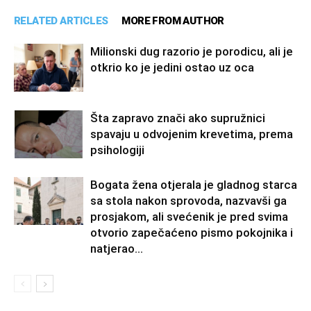
RELATED ARTICLES
MORE FROM AUTHOR
Milionski dug razorio je porodicu, ali je
otkrio ko je jedini ostao uz oca
Šta zapravo znači ako supružnici
spavaju u odvojenim krevetima, prema
psihologiji
Bogata žena otjerala je gladnog starca
sa stola nakon sprovoda, nazvavši ga
prosjakom, ali svećenik je pred svima
otvorio zapečaćeno pismo pokojnika i
natjerao...