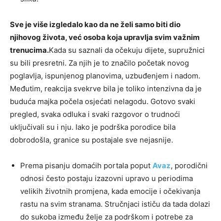
Sve je više izgledalo kao da ne želi samo biti dio
njihovog života, već osoba koja upravlja svim važnim
trenucima.
Kada su saznali da očekuju dijete, supružnici
su bili presretni. Za njih je to značilo početak novog
poglavlja, ispunjenog planovima, uzbuđenjem i nadom.
Međutim, reakcija svekrve bila je toliko intenzivna da je
buduća majka počela osjećati nelagodu. Gotovo svaki
pregled, svaka odluka i svaki razgovor o trudnoći
uključivali su i nju. Iako je podrška porodice bila
dobrodošla, granice su postajale sve nejasnije.
Prema pisanju domaćih portala poput
Avaz
, porodični
odnosi često postaju izazovni upravo u periodima
velikih životnih promjena, kada emocije i očekivanja
rastu na svim stranama. Stručnjaci ističu da tada dolazi
do sukoba između želje za podrškom i potrebe za