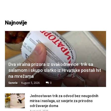
Najnovije
Dva viralna prizora iz svakodnevice: trik sa
salamom i skupo slatko iz Hrvatske postali hit
na mrežama
Sanela
-
August 5, 2026
0
Jednostavan trik za odvod bez neugodnih
mirisa i naslaga, uz savjete za prirodno
održavanje doma
August 5, 2026