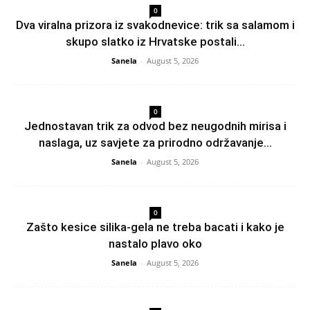
0
Dva viralna prizora iz svakodnevice: trik sa salamom i
skupo slatko iz Hrvatske postali...
Sanela
-
August 5, 2026
0
Jednostavan trik za odvod bez neugodnih mirisa i
naslaga, uz savjete za prirodno održavanje...
Sanela
-
August 5, 2026
0
Zašto kesice silika-gela ne treba bacati i kako je
nastalo plavo oko
Sanela
-
August 5, 2026