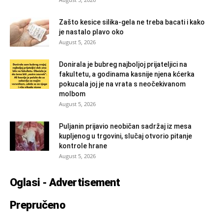
Zašto kesice silika-gela ne treba bacati i kako
je nastalo plavo oko
August 5, 2026
Donirala je bubreg najboljoj prijateljici na
fakultetu, a godinama kasnije njena kćerka
pokucala joj je na vrata s neočekivanom
molbom
August 5, 2026
Puljanin prijavio neobičan sadržaj iz mesa
kupljenog u trgovini, slučaj otvorio pitanje
kontrole hrane
August 5, 2026
Oglasi - Advertisement
Prepručeno