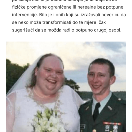
fizičke promjene ograničene ili nerealne bez potpune
intervencije. Bilo je i onih koji su izražavali nevericu da
se neko može transformisati do te mjere, čak
sugerišući da se možda radi o potpuno drugoj osobi.