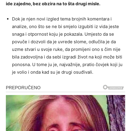
ide zajedno, bez obzira na to šta drugi misle.
Dok je njen novi izgled tema brojnih komentara i
analize, ono što se ne bi smjelo izgubiti iz vida jeste
snaga i otpornost koju je pokazala. Umjesto da se
povuče i dozvoli da je uvrede slome, odlučila je da
uzme stvari u svoje ruke, da promijeni ono s čim nije
bila zadovoljna i da sebi izgradi život na koji može biti
ponosna. U tome ju je, najvažnije, pratio čovjek koji ju
je volio i onda kad su je drugi osuđivali.