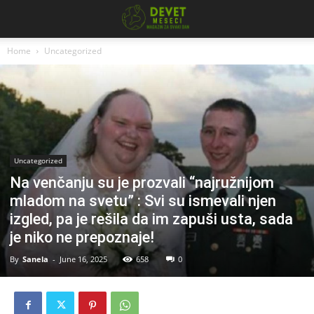
Home
Uncategorized
Uncategorized
Na venčanju su je prozvali “najružnijom
mladom na svetu” : Svi su ismevali njen
izgled, pa je rešila da im zapuši usta, sada
je niko ne prepoznaje!
By
Sanela
-
June 16, 2025
658
0