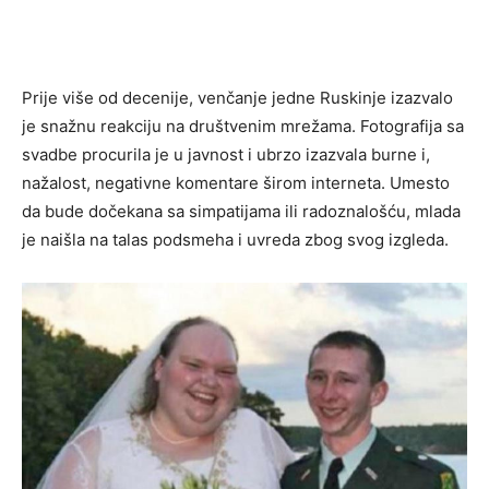
Prije više od decenije, venčanje jedne Ruskinje izazvalo
je snažnu reakciju na društvenim mrežama. Fotografija sa
svadbe procurila je u javnost i ubrzo izazvala burne i,
nažalost, negativne komentare širom interneta. Umesto
da bude dočekana sa simpatijama ili radoznalošću, mlada
je naišla na talas podsmeha i uvreda zbog svog izgleda.