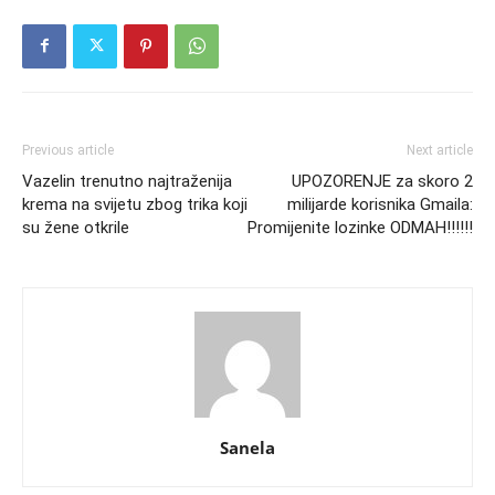
Previous article
Next article
Vazelin trenutno najtraženija
UPOZORENJE za skoro 2
krema na svijetu zbog trika koji
milijarde korisnika Gmaila:
su žene otkrile
Promijenite lozinke ODMAH!!!!!!
Sanela