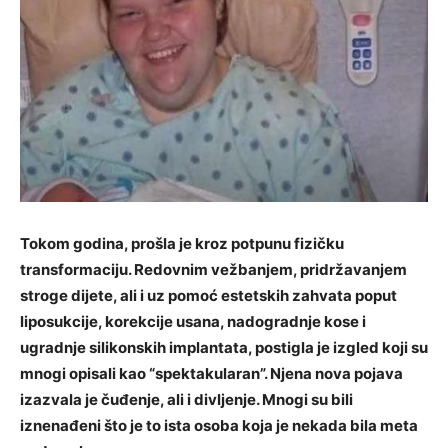
Tokom godina, prošla je kroz potpunu fizičku
transformaciju. Redovnim vežbanjem, pridržavanjem
stroge dijete, ali i uz pomoć estetskih zahvata poput
liposukcije, korekcije usana, nadogradnje kose i
ugradnje silikonskih implantata, postigla je izgled koji su
mnogi opisali kao “spektakularan”. Njena nova pojava
izazvala je čuđenje, ali i divljenje. Mnogi su bili
iznenađeni što je to ista osoba koja je nekada bila meta