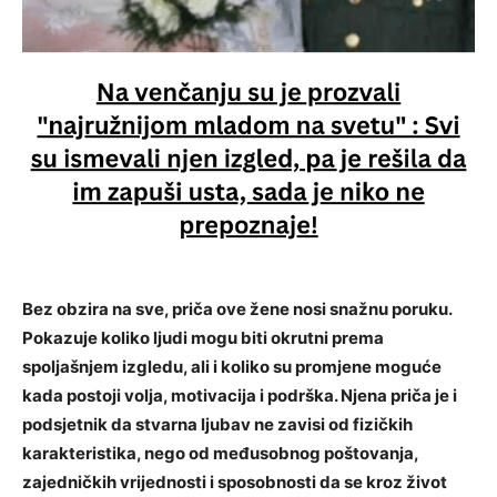
Bez obzira na sve, priča ove žene nosi snažnu poruku.
Pokazuje koliko ljudi mogu biti okrutni prema
spoljašnjem izgledu, ali i koliko su promjene moguće
kada postoji volja, motivacija i podrška. Njena priča je i
podsjetnik da stvarna ljubav ne zavisi od fizičkih
karakteristika, nego od međusobnog poštovanja,
zajedničkih vrijednosti i sposobnosti da se kroz život