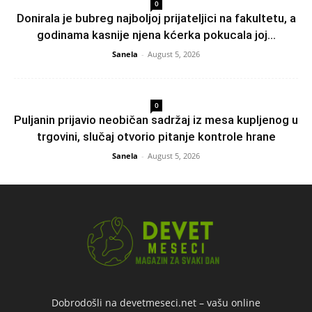
0
Donirala je bubreg najboljoj prijateljici na fakultetu, a
godinama kasnije njena kćerka pokucala joj...
Sanela
-
August 5, 2026
0
Puljanin prijavio neobičan sadržaj iz mesa kupljenog u
trgovini, slučaj otvorio pitanje kontrole hrane
Sanela
-
August 5, 2026
Dobrodošli na devetmeseci.net – vašu online