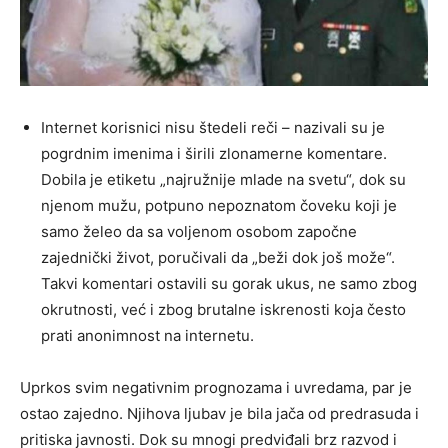
Internet korisnici nisu štedeli reči – nazivali su je
pogrdnim imenima i širili zlonamerne komentare.
Dobila je etiketu „najružnije mlade na svetu“, dok su
njenom mužu, potpuno nepoznatom čoveku koji je
samo želeo da sa voljenom osobom započne
zajednički život, poručivali da „beži dok još može“.
Takvi komentari ostavili su gorak ukus, ne samo zbog
okrutnosti, već i zbog brutalne iskrenosti koja često
prati anonimnost na internetu.
Uprkos svim negativnim prognozama i uvredama, par je
ostao zajedno. Njihova ljubav je bila jača od predrasuda i
pritiska javnosti. Dok su mnogi predviđali brz razvod i