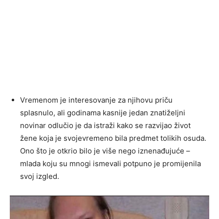
Vremenom je interesovanje za njihovu priču
splasnulo, ali godinama kasnije jedan znatiželjni
novinar odlučio je da istraži kako se razvijao život
žene koja je svojevremeno bila predmet tolikih osuda.
Ono što je otkrio bilo je više nego iznenađujuće –
mlada koju su mnogi ismevali potpuno je promijenila
svoj izgled.