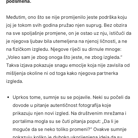
podsmeha.
Međutim, ono što se nije promijenilo jeste podrška koju
joj je tokom svih godina pružao njen suprug. Bez obzira
na sve spoljašnje promjene, on je ostao uz nju, ističući da
je njegova ljubav bila utemeljena na njenoj ličnosti, a ne
na fizičkom izgledu. Njegove riječi su dirnule mnoge:
„Voleo sam je zbog onoga što jeste, ne zbog izgleda.“
Takva izjava pokazuje snagu emocije koja nije zavisila od
mišljenja okoline ni od toga kako njegova partnerka
izgleda.
Uprkos tome, sumnje su se pojavile. Neki su počeli da
dovode u pitanje autentičnost fotografija koje
prikazuju njen novi izgled. Na društvenim mrežama i
portalima mogla su se čuti pitanja poput: „Da li je
moguće da se neko toliko promeni?“ Ovakve sumnje
pokazuju koliko je duboko ukorijenjena ideja da su