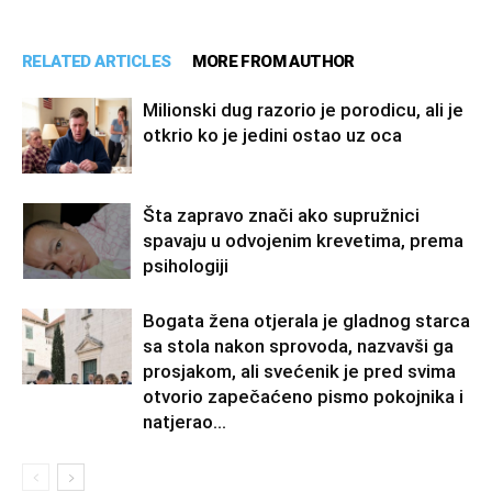
RELATED ARTICLES
MORE FROM AUTHOR
Milionski dug razorio je porodicu, ali je
otkrio ko je jedini ostao uz oca
Šta zapravo znači ako supružnici
spavaju u odvojenim krevetima, prema
psihologiji
Bogata žena otjerala je gladnog starca
sa stola nakon sprovoda, nazvavši ga
prosjakom, ali svećenik je pred svima
otvorio zapečaćeno pismo pokojnika i
natjerao...