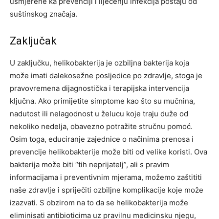
usmjerene ka prevenciji i liječenju infekcija postaju od
suštinskog značaja.
Zaključak
U zaključku, helikobakterija je ozbiljna bakterija koja
može imati dalekosežne posljedice po zdravlje, stoga je
pravovremena dijagnostička i terapijska intervencija
ključna. Ako primijetite simptome kao što su mučnina,
nadutost ili nelagodnost u želucu koje traju duže od
nekoliko nedelja, obavezno potražite stručnu pomoć.
Osim toga, educiranje zajednice o načinima prenosa i
prevencije helikobakterije može biti od velike koristi. Ova
bakterija može biti “tih neprijatelj”, ali s pravim
informacijama i preventivnim mjerama, možemo zaštititi
naše zdravlje i spriječiti ozbiljne komplikacije koje može
izazvati. S obzirom na to da se helikobakterija može
eliminisati antibioticima uz pravilnu medicinsku njegu,