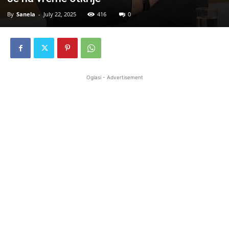
By
Sanela
-
July 22, 2025
416
0
Oglasi - Advertisement