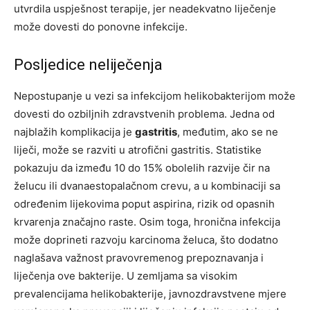
utvrdila uspješnost terapije, jer neadekvatno liječenje
može dovesti do ponovne infekcije.
Posljedice neliječenja
Nepostupanje u vezi sa infekcijom helikobakterijom može
dovesti do ozbiljnih zdravstvenih problema. Jedna od
najblažih komplikacija je
gastritis
, međutim, ako se ne
liječi, može se razviti u atrofični gastritis. Statistike
pokazuju da između 10 do 15% obolelih razvije čir na
želucu ili dvanaestopalačnom crevu, a u kombinaciji sa
određenim lijekovima poput aspirina, rizik od opasnih
krvarenja značajno raste. Osim toga, hronična infekcija
može doprineti razvoju karcinoma želuca, što dodatno
naglašava važnost pravovremenog prepoznavanja i
liječenja ove bakterije. U zemljama sa visokim
prevalencijama helikobakterije, javnozdravstvene mjere