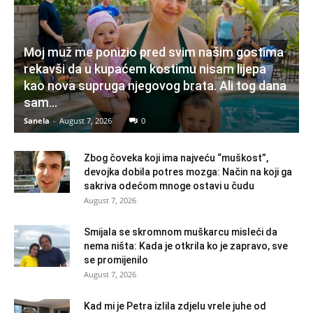
Moj muž me ponizio pred svim našim gostima
rekavši da u kupaćem kostimu nisam lijepa
kao nova supruga njegovog brata. Ali tog dana
sam...
Sanela
-
August 7, 2026
0
Zbog čoveka koji ima najveću “muškost”,
devojka dobila potres mozga: Način na koji ga
sakriva odećom mnoge ostavi u čudu
August 7, 2026
Smijala se skromnom muškarcu misleći da
nema ništa: Kada je otkrila ko je zapravo, sve
se promijenilo
August 7, 2026
Kad mi je Petra izlila zdjelu vrele juhe od