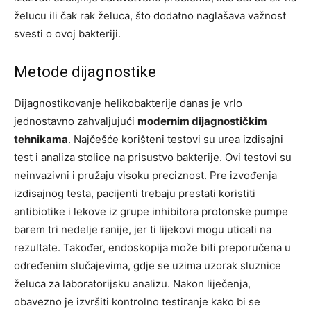
želucu ili čak rak želuca, što dodatno naglašava važnost
svesti o ovoj bakteriji.
Metode dijagnostike
Dijagnostikovanje helikobakterije danas je vrlo
jednostavno zahvaljujući
modernim dijagnostičkim
tehnikama
. Najčešće korišteni testovi su urea izdisajni
test i analiza stolice na prisustvo bakterije. Ovi testovi su
neinvazivni i pružaju visoku preciznost. Pre izvođenja
izdisajnog testa, pacijenti trebaju prestati koristiti
antibiotike i lekove iz grupe inhibitora protonske pumpe
barem tri nedelje ranije, jer ti lijekovi mogu uticati na
rezultate. Također, endoskopija može biti preporučena u
određenim slučajevima, gdje se uzima uzorak sluznice
želuca za laboratorijsku analizu. Nakon liječenja,
obavezno je izvršiti kontrolno testiranje kako bi se