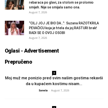
rebaraca po glavi, za stolom se prolomio
smijeh. Nije se smijala samo ona.
August 7, 2026
“CILJ JOJ JE BIO DA…”: Suzana RAZOTKRILA
PEVAČICU koja je htela da joj RASTURI brak!
RADI SE O OVOJ OSOBI
August 7, 2026
Oglasi - Advertisement
Prepručeno
0
Moj muž me ponizio pred svim našim gostima rekavši
da u kupaćem kostimu nisam...
Sanela
-
August 7, 2026
0