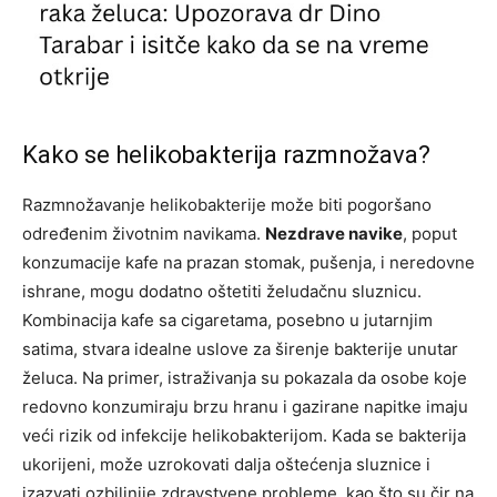
Kako se helikobakterija razmnožava?
Razmnožavanje helikobakterije može biti pogoršano
određenim životnim navikama.
Nezdrave navike
, poput
konzumacije kafe na prazan stomak, pušenja, i neredovne
ishrane, mogu dodatno oštetiti želudačnu sluznicu.
Kombinacija kafe sa cigaretama, posebno u jutarnjim
satima, stvara idealne uslove za širenje bakterije unutar
želuca. Na primer, istraživanja su pokazala da osobe koje
redovno konzumiraju brzu hranu i gazirane napitke imaju
veći rizik od infekcije helikobakterijom. Kada se bakterija
ukorijeni, može uzrokovati dalja oštećenja sluznice i
izazvati ozbiljnije zdravstvene probleme, kao što su čir na