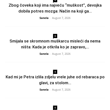
Zbog čoveka koji ima najveću “muškost”, devojka
dobila potres mozga: Način na koji ga...
Sanela
-
August 7, 2026
0
Smijala se skromnom muškarcu misleći da nema
ništa: Kada je otkrila ko je zapravo,...
Sanela
-
August 7, 2026
0
Kad mi je Petra izlila zdjelu vrele juhe od rebaraca po
glavi, za stolom...
Sanela
-
August 7, 2026
0