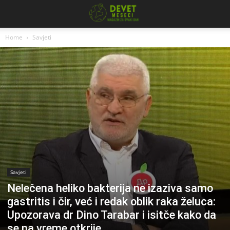
Home
Savjeti
Savjeti
Nelečena heliko bakterija ne izaziva samo
gastritis i čir, već i redak oblik raka želuca:
Upozorava dr Dino Tarabar i isitče kako da
se na vreme otkrije