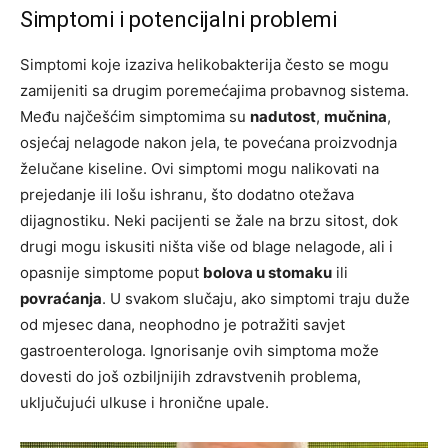
Simptomi i potencijalni problemi
Simptomi koje izaziva helikobakterija često se mogu
zamijeniti sa drugim poremećajima probavnog sistema.
Među najčešćim simptomima su
nadutost
,
mučnina
,
osjećaj nelagode nakon jela, te povećana proizvodnja
želučane kiseline. Ovi simptomi mogu nalikovati na
prejedanje ili lošu ishranu, što dodatno otežava
dijagnostiku. Neki pacijenti se žale na brzu sitost, dok
drugi mogu iskusiti ništa više od blage nelagode, ali i
opasnije simptome poput
bolova u stomaku
ili
povraćanja
. U svakom slučaju, ako simptomi traju duže
od mjesec dana, neophodno je potražiti savjet
gastroenterologa. Ignorisanje ovih simptoma može
dovesti do još ozbiljnijih zdravstvenih problema,
uključujući ulkuse i hronične upale.