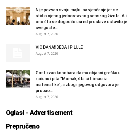
Nije pozvao svoju majku na vjenčanje jer se
stidio njenog jednostavnog seoskog života. Ali
ono što se dogodilo usred proslave ostavilo je
sve goste...
August 7, 2026
VIC DANA!!DEDA I PILULE
August 7, 2026
Gost zvao konobara da mu objasni grešku u
računu i pita “Momak, šta si ti imao iz
matematike”, a zbog njegovog odgovora je
propao...
August 7, 2026
Oglasi - Advertisement
Prepručeno