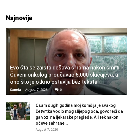
Najnovije
Evo šta se zaista dešava s nama nakon smrti:
Čuveni onkolog proučavao 5.000 slučajeva, a
ono što je otkrio ostavlja bez teksta
Sanela
-
August 7, 2026
0
Osam dugih godina moj komšija je svakog
četvrtka vodio mog slijepog oca, govoreći da
ga vozi na ljekarske preglede. Ali tek nakon
očeve sahrane...
August 7, 2026