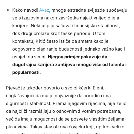
Kako navodi
Avaz
, mnoge estradne zvijezde suočavaju
se s izazovima nakon završetka najaktivnijeg dijela
karijere. Neki uspiju sačuvati finansijsku stabilnost,
dok drugi prolaze kroz teške periode. U tom
kontekstu, Kitić često ističe da smatra kako je
odgovorno planiranje budućnosti jednako važno kao i
uspjeh na sceni.
Njegov primjer pokazuje da
dugotrajna karijera zahtijeva mnogo više od talenta i
popularnosti.
Pjevač je također govorio o svojoj kćerki Eleni,
naglašavajući da mu je najvažnije da porodica ima
sigurnost i stabilnost. Prema njegovim riječima, nije želio
da najbliži razmišljaju o osnovnim životnim potrebama,
već da imaju mogućnost da se posvete vlastitim željama i
planovima. Takav stav otkriva čovjeka koji, uprkos velikoj