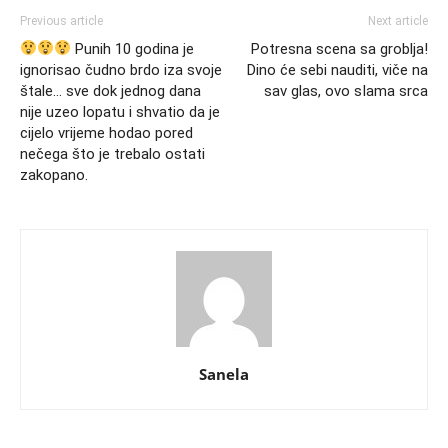
Previous article
Next article
Punih 10 godina je
Potresna scena sa groblja!
ignorisao čudno brdo iza svoje
Dino će sebi nauditi, viče na
štale… sve dok jednog dana
sav glas, ovo sIama srca
nije uzeo lopatu i shvatio da je
cijelo vrijeme hodao pored
nečega što je trebalo ostati
zakopano.
Sanela