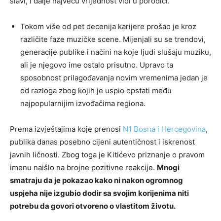
slavi, i dalje najveću vrijednost vidi u porodici.
Tokom više od pet decenija karijere prošao je kroz
različite faze muzičke scene. Mijenjali su se trendovi,
generacije publike i načini na koje ljudi slušaju muziku,
ali je njegovo ime ostalo prisutno. Upravo ta
sposobnost prilagođavanja novim vremenima jedan je
od razloga zbog kojih je uspio opstati među
najpopularnijim izvođačima regiona.
Prema izvještajima koje prenosi
N1 Bosna i Hercegovina
,
publika danas posebno cijeni autentičnost i iskrenost
javnih ličnosti. Zbog toga je Kitićevo priznanje o pravom
imenu naišlo na brojne pozitivne reakcije.
Mnogi
smatraju da je pokazao kako ni nakon ogromnog
uspjeha nije izgubio dodir sa svojim korijenima niti
potrebu da govori otvoreno o vlastitom životu.