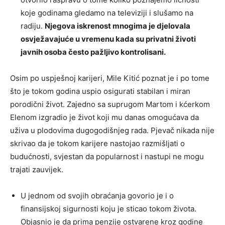
koje godinama gledamo na televiziji i slušamo na
radiju.
Njegova iskrenost mnogima je djelovala
osvježavajuće u vremenu kada su privatni životi
javnih osoba često pažljivo kontrolisani.
Osim po uspješnoj karijeri, Mile Kitić poznat je i po tome
što je tokom godina uspio osigurati stabilan i miran
porodični život. Zajedno sa suprugom Martom i kćerkom
Elenom izgradio je život koji mu danas omogućava da
uživa u plodovima dugogodišnjeg rada. Pjevač nikada nije
skrivao da je tokom karijere nastojao razmišljati o
budućnosti, svjestan da popularnost i nastupi ne mogu
trajati zauvijek.
U jednom od svojih obraćanja govorio je i o
finansijskoj sigurnosti koju je sticao tokom života.
Objasnio je da prima penzije ostvarene kroz godine