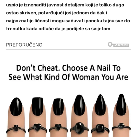
uspio je iznenaditi javnost detaljem koji je toliko dugo
ostao skriven, potvrđujući još jednom da čak i
najpoznatije ličnosti mogu sačuvati poneku tajnu sve do
trenutka kada odluče da je podijele sa svijetom.