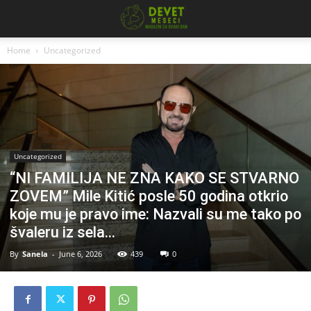
Home
Uncategorized
Uncategorized
“NI FAMILIJA NE ZNA KAKO SE STVARNO
ZOVEM” Mile Kitić posle 50 godina otkrio
koje mu je pravo ime: Nazvali su me tako po
švaleru iz sela…
By
Sanela
-
June 6, 2026
439
0