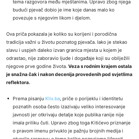
tema razgovora među mještanima. Upravo zbog njega
budući pjevač dobio je ime koje danas malo ko
povezuje s njegovim likom i djelom.
Ova priča pokazala je koliko su korijeni i porodična
tradicija važni u životu poznatog pjevača. Iako je stekao
slavu i uspjeh daleko izvan granica mjesta u kojem je
odrastao, nije zaboravio ljude i događaje koji su obilježili
njegove prve godine života.
Veza s rodnim krajem ostala
je snažna čak i nakon decenija provedenih pod svjetlima
reflektora.
Prema pisanju
Klix.ba
, priče o porijeklu i identitetu
poznatih osoba često izazivaju veliko interesovanje
javnosti jer otkrivaju detalje koje publika ranije nije
imala priliku čuti. Upravo zbog toga Kitićevo priznanje
o pravom imenu privuklo je pažnju brojnih medija i
otvorilo raspravu o tome koliko poznajemo ličnosti