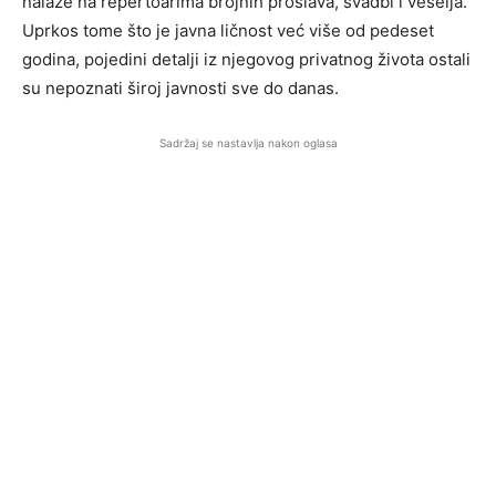
nalaze na repertoarima brojnih proslava, svadbi i veselja.
Uprkos tome što je javna ličnost već više od pedeset
godina, pojedini detalji iz njegovog privatnog života ostali
su nepoznati široj javnosti sve do danas.
Sadržaj se nastavlja nakon oglasa