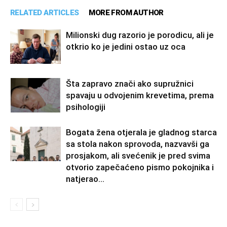
RELATED ARTICLES
MORE FROM AUTHOR
Milionski dug razorio je porodicu, ali je
otkrio ko je jedini ostao uz oca
Šta zapravo znači ako supružnici
spavaju u odvojenim krevetima, prema
psihologiji
Bogata žena otjerala je gladnog starca
sa stola nakon sprovoda, nazvavši ga
prosjakom, ali svećenik je pred svima
otvorio zapečaćeno pismo pokojnika i
natjerao...