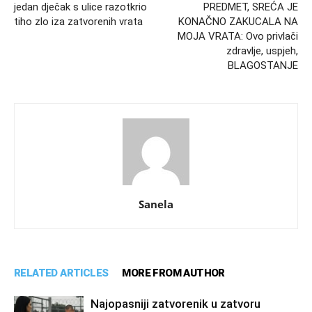
jedan dječak s ulice razotkrio
PREDMET, SREĆA JE
tiho zlo iza zatvorenih vrata
KONAČNO ZAKUCALA NA
MOJA VRATA: Ovo privlači
zdravlje, uspjeh,
BLAGOSTANJE
Sanela
RELATED ARTICLES
MORE FROM AUTHOR
Najopasniji zatvorenik u zatvoru