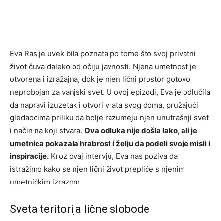
Eva Ras je uvek bila poznata po tome što svoj privatni
život čuva daleko od očiju javnosti. Njena umetnost je
otvorena i izražajna, dok je njen lični prostor gotovo
neprobojan za vanjski svet. U ovoj epizodi, Eva je odlučila
da napravi izuzetak i otvori vrata svog doma, pružajući
gledaocima priliku da bolje razumeju njen unutrašnji svet
i način na koji stvara.
Ova odluka nije došla lako, ali je
umetnica pokazala hrabrost i želju da podeli svoje misli i
inspiracije.
Kroz ovaj intervju, Eva nas poziva da
istražimo kako se njen lični život prepliće s njenim
umetničkim izrazom.
Sveta teritorija lične slobode