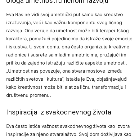
Uloga umetnosti u ličnom razvoju
Eva Ras ne vidi svoj umetnički put samo kao sredstvo
izražavanja, već i kao važnu komponentu svog ličnog
razvoja. Ona veruje da umetnost može biti terapeutskog
karaktera, pomažući pojedincima da istraže svoje emocije
i iskustva.
U svom domu, ona često organizuje kreativne
radionice i susrete sa mladim umetnicima, pružajući im
priliku da zajedno istražuju različite aspekte umetnosti.
„Umetnost nas povezuje, ona stvara mostove između
različitih svetova i kultura“, istakla je Eva, objašnjavajući
kako kreativnost može biti alat za ličnu transformaciju i
društvenu promenu.
Inspiracija iz svakodnevnog života
Eva često ističe važnost svakodnevnog života kao izvora
inspiracije za njeno stvaralaštvo. Svoj dom doživljava kao