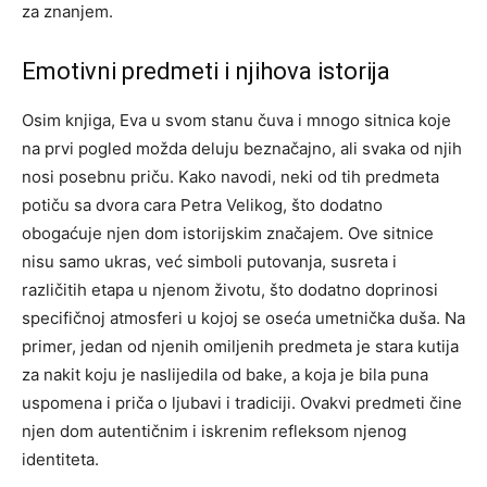
za znanjem.
Emotivni predmeti i njihova istorija
Osim knjiga, Eva u svom stanu čuva i mnogo sitnica koje
na prvi pogled možda deluju beznačajno, ali svaka od njih
nosi posebnu priču. Kako navodi, neki od tih predmeta
potiču sa dvora cara Petra Velikog, što dodatno
obogaćuje njen dom istorijskim značajem.
Ove sitnice
nisu samo ukras, već simboli putovanja, susreta i
različitih etapa u njenom životu, što dodatno doprinosi
specifičnoj atmosferi u kojoj se oseća umetnička duša.
Na
primer, jedan od njenih omiljenih predmeta je stara kutija
za nakit koju je naslijedila od bake, a koja je bila puna
uspomena i priča o ljubavi i tradiciji. Ovakvi predmeti čine
njen dom autentičnim i iskrenim refleksom njenog
identiteta.