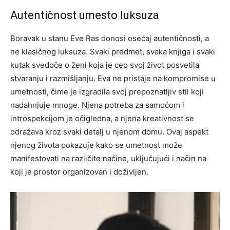
Autentičnost umesto luksuza
Boravak u stanu Eve Ras donosi osećaj autentičnosti, a
ne klasičnog luksuza. Svaki predmet, svaka knjiga i svaki
kutak svedoče o ženi koja je ceo svoj život posvetila
stvaranju i razmišljanju. Eva ne pristaje na kompromise u
umetnosti, čime je izgradila svoj prepoznatljiv stil koji
nadahnjuje mnoge.
Njena potreba za samoćom i
introspekcijom je očigledna, a njena kreativnost se
odražava kroz svaki detalj u njenom domu. Ovaj aspekt
njenog života pokazuje kako se umetnost može
manifestovati na različite načine, uključujući i način na
koji je prostor organizovan i doživljen.