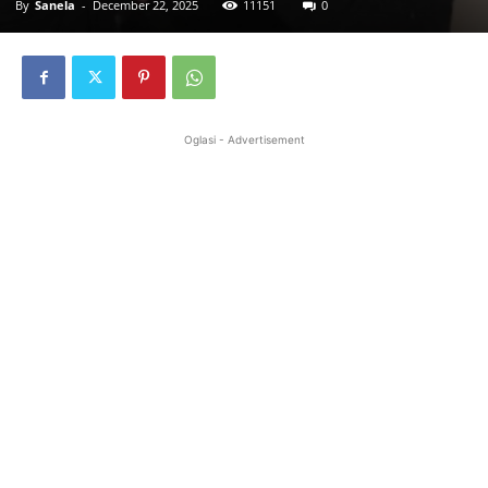
By
Sanela
-
December 22, 2025
11151
0
Oglasi - Advertisement