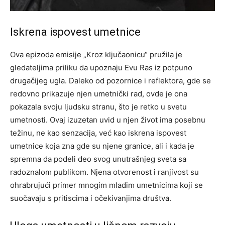
Iskrena ispovest umetnice
Ova epizoda emisije „Kroz ključaonicu“ pružila je
gledateljima priliku da upoznaju Evu Ras iz potpuno
drugačijeg ugla. Daleko od pozornice i reflektora, gde se
redovno prikazuje njen umetnički rad, ovde je ona
pokazala svoju ljudsku stranu, što je retko u svetu
umetnosti.
Ovaj izuzetan uvid u njen život ima posebnu
težinu, ne kao senzacija, već kao iskrena ispovest
umetnice koja zna gde su njene granice, ali i kada je
spremna da podeli deo svog unutrašnjeg sveta sa
radoznalom publikom.
Njena otvorenost i ranjivost su
ohrabrujući primer mnogim mladim umetnicima koji se
suočavaju s pritiscima i očekivanjima društva.