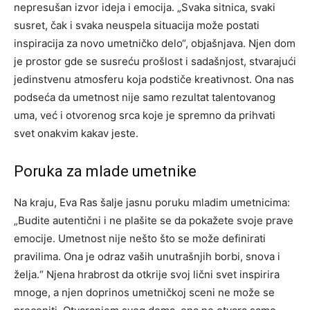
nepresušan izvor ideja i emocija. „Svaka sitnica, svaki
susret, čak i svaka neuspela situacija može postati
inspiracija za novo umetničko delo“, objašnjava.
Njen dom
je prostor gde se susreću prošlost i sadašnjost, stvarajući
jedinstvenu atmosferu koja podstiče kreativnost. Ona nas
podseća da umetnost nije samo rezultat talentovanog
uma, već i otvorenog srca koje je spremno da prihvati
svet onakvim kakav jeste.
Poruka za mlade umetnike
Na kraju, Eva Ras šalje jasnu poruku mladim umetnicima:
„Budite autentični i ne plašite se da pokažete svoje prave
emocije. Umetnost nije nešto što se može definirati
pravilima.
Ona je odraz vaših unutrašnjih borbi, snova i
želja.“ Njena hrabrost da otkrije svoj lični svet inspirira
mnoge, a njen doprinos umetničkoj sceni ne može se