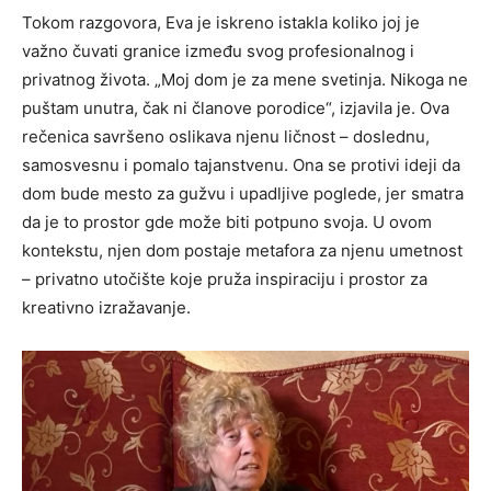
Tokom razgovora, Eva je iskreno istakla koliko joj je
važno čuvati granice između svog profesionalnog i
privatnog života. „Moj dom je za mene svetinja. Nikoga ne
puštam unutra, čak ni članove porodice“, izjavila je. Ova
rečenica savršeno oslikava njenu ličnost – doslednu,
samosvesnu i pomalo tajanstvenu. Ona se protivi ideji da
dom bude mesto za gužvu i upadljive poglede, jer smatra
da je to prostor gde može biti potpuno svoja. U ovom
kontekstu, njen dom postaje metafora za njenu umetnost
– privatno utočište koje pruža inspiraciju i prostor za
kreativno izražavanje.