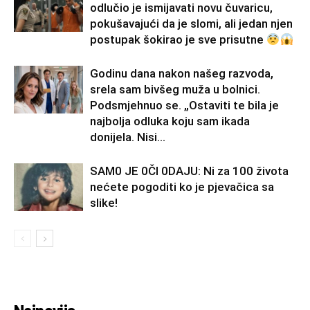
odlučio je ismijavati novu čuvaricu,
pokušavajući da je slomi, ali jedan njen
postupak šokirao je sve prisutne
Godinu dana nakon našeg razvoda,
srela sam bivšeg muža u bolnici.
Podsmjehnuo se. „Ostaviti te bila je
najbolja odluka koju sam ikada
donijela. Nisi...
SAM0 JE 0Čl 0DAJU: Ni za 100 života
nećete pogoditi ko je pjevačica sa
slike!