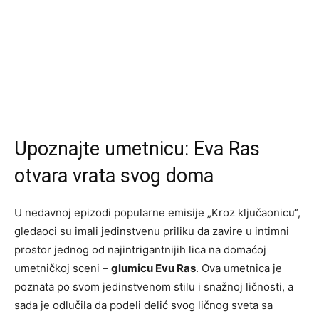
Upoznajte umetnicu: Eva Ras
otvara vrata svog doma
U nedavnoj epizodi popularne emisije „Kroz ključaonicu“,
gledaoci su imali jedinstvenu priliku da zavire u intimni
prostor jednog od najintrigantnijih lica na domaćoj
umetničkoj sceni –
glumicu Evu Ras
. Ova umetnica je
poznata po svom jedinstvenom stilu i snažnoj ličnosti, a
sada je odlučila da podeli delić svog ličnog sveta sa