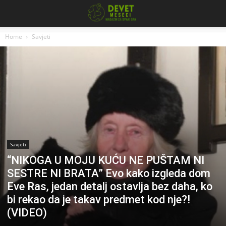
Home
Savjeti
Savjeti
“NIKOGA U MOJU KUĆU NE PUŠTAM NI
SESTRE NI BRATA” Evo kako izgleda dom
Eve Ras, jedan detalj ostavlja bez daha, ko
bi rekao da je takav predmet kod nje?!
(VIDEO)