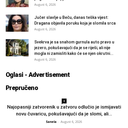
August 6, 2026
Jučer slavlje u Beču, danas teška vijest:
Dragana objavila poruku koja je slomila srca
August 6, 2026
Svekrva je sa snahom gurnula auto pravo u
jezero, pokušavajući da je se riješi, ali nije
mogla ni zamisliti kako će se njen okrutni...
August 6, 2026
Oglasi - Advertisement
Prepručeno
0
Najopasniji zatvorenik u zatvoru odlučio je ismijavati
novu čuvaricu, pokušavajući da je slomi, ali...
Sanela
-
August 6, 2026