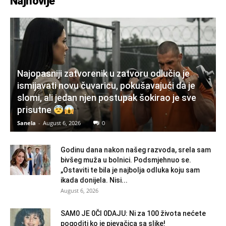
Najnovije
Najopasniji zatvorenik u zatvoru odlučio je
ismijavati novu čuvaricu, pokušavajući da je
slomi, ali jedan njen postupak šokirao je sve
prisutne
Sanela
-
August 6, 2026
0
Godinu dana nakon našeg razvoda, srela sam
bivšeg muža u bolnici. Podsmjehnuo se.
„Ostaviti te bila je najbolja odluka koju sam
ikada donijela. Nisi...
August 6, 2026
SAM0 JE 0Čl 0DAJU: Ni za 100 života nećete
pogoditi ko je pjevačica sa slike!