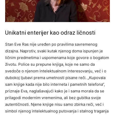
Unikatni enterijer kao odraz ličnosti
Stan Eve Ras nije uređen po pravilima savremenog
dizajna. Naprotiv, svaki kutak njenog doma ispunjen je
ličnim predmetima i uspomenama koje govore o bogatom
životu. Police su prepune knjiga, koje ne samo da
svedoče o njenom intelektualnom interesovanju, već i o
dubokoj ljubavi prema umetnosti pisane reči.
„Kupovala
sam knjige kada nije bilo interneta i pametnih telefona“,
priznaje Eva, naglašavajući kako je i sama morala da se
prilagodi modernim vremenima, ali bez gubitka svoje
autentičnosti. Njene knjige nisu samo zbirka reči, već i
simbol njenog intelektualnog putovanja i stalnog traganja