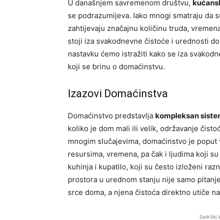
U današnjem savremenom društvu,
kućansk
se podrazumijeva. Iako mnogi smatraju da su p
zahtijevaju značajnu količinu truda, vremena
stoji iza svakodnevne čistoće i urednosti d
nastavku ćemo istražiti kako se iza svakodn
koji se brinu o domaćinstvu.
Izazovi Domaćinstva
Domaćinstvo predstavlja
kompleksan sist
koliko je dom mali ili velik, održavanje čisto
mnogim slučajevima, domaćinstvo je poput v
resursima, vremena, pa čak i ljudima koji su
kuhinja i kupatilo, koji su često izloženi r
prostora u urednom stanju nije samo pitanje e
srce doma, a njena čistoća direktno utiče na
Sadržaj 