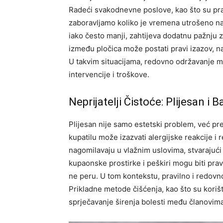
Radeći svakodnevne poslove, kao što su pran
zaboravljamo koliko je vremena utrošeno na 
iako često manji, zahtijeva dodatnu pažnju 
između pločica može postati pravi izazov, 
U takvim situacijama, redovno održavanje mož
intervencije i troškove.
Neprijatelji Čistoće: Plijesan i B
Plijesan nije samo estetski problem, već pred
kupatilu može izazvati alergijske reakcije i 
nagomilavaju u vlažnim uslovima, stvarajući
kupaonske prostirke i peškiri mogu biti prav
ne peru. U tom kontekstu, pravilno i redov
Prikladne metode čišćenja, kao što su koriš
sprječavanje širenja bolesti među članovim