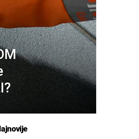
NOM
e
I?
ajnovije