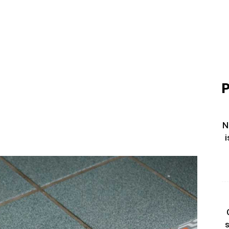
P
N
i
s