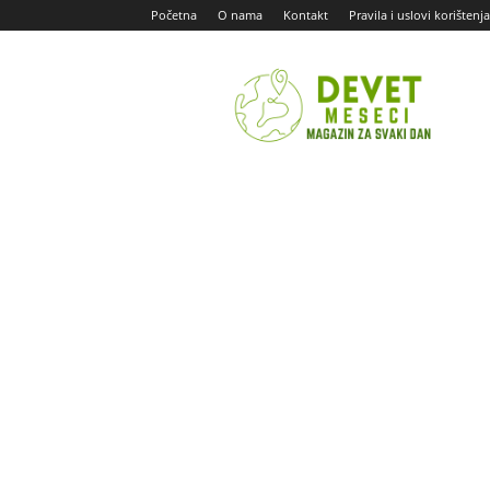
Početna
O nama
Kontakt
Pravila i uslovi korištenja
Devet
Meseci