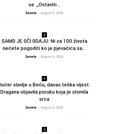
se. „Ostaviti...
Sanela
-
August 6, 2026
0
SAM0 JE 0Čl 0DAJU: Ni za 100 života
nećete pogoditi ko je pjevačica sa...
Sanela
-
August 6, 2026
0
Jučer slavlje u Beču, danas teška vijest:
Dragana objavila poruku koja je slomila
srca
Sanela
-
August 6, 2026
0