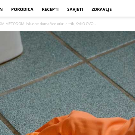
N
PORODICA
RECEPTI
SAVJETI
ZDRAVLJE
M METODOM: Iskusne domaćice otkrile trik, KAKO OVO...