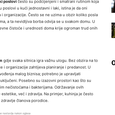
i poslovi
često su podcijenjeni i smatrani rutinom koja
oslovi u kući jednostavni i laki, istina je da oni
 i organizacije. Često se ne uzima u obzir koliko posla
oma, a ta nevidljiva borba odvija se u svakom domu. U
evne čistoće i urednosti doma krije ogroman trud onih
em
gdje svaka sitnica igra važnu ulogu. Bez obzira na to
O
će i organizacije zahtijeva planiranje i predanost. U
ođenja malog biznisa; potrebno je upravljati
 uključeni. Posebno su izazovni prostori kao što su
aznim nečistoćama i bakterijama. Održavanje ovih
stetike, već i zdravlja. Na primjer, kuhinja je često
 zdravlje članova porodice.
se nastavlja nakon oglasa