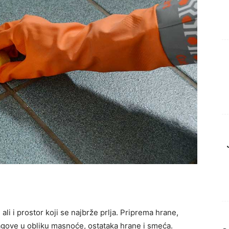
ali i prostor koji se najbrže prlja. Priprema hrane,
agove u obliku masnoće, ostataka hrane i smeća.