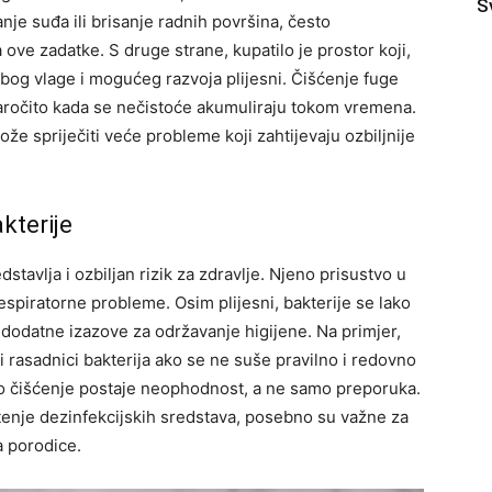
S
je suđa ili brisanje radnih površina, često
ove zadatke. S druge strane, kupatilo je prostor koji,
zbog vlage i mogućeg razvoja plijesni. Čišćenje fuge
naročito kada se nečistoće akumuliraju tokom vremena.
e spriječiti veće probleme koji zahtijevaju ozbiljnije
akterije
stavlja i ozbiljan rizik za zdravlje. Njeno prisustvo u
respiratorne probleme. Osim plijesni, bakterije se lako
 dodatne izazove za održavanje higijene.
Na primjer,
i rasadnici bakterija ako se ne suše pravilno i redovno
no čišćenje postaje neophodnost, a ne samo preporuka.
tenje dezinfekcijskih sredstava, posebno su važne za
a porodice.