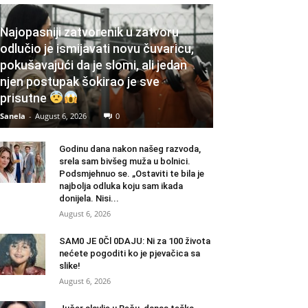
Najopasniji zatvorenik u zatvoru
odlučio je ismijavati novu čuvaricu,
pokušavajući da je slomi, ali jedan
njen postupak šokirao je sve
prisutne
Sanela
-
August 6, 2026
0
Godinu dana nakon našeg razvoda,
srela sam bivšeg muža u bolnici.
Podsmjehnuo se. „Ostaviti te bila je
najbolja odluka koju sam ikada
donijela. Nisi...
August 6, 2026
SAM0 JE 0Čl 0DAJU: Ni za 100 života
nećete pogoditi ko je pjevačica sa
slike!
August 6, 2026