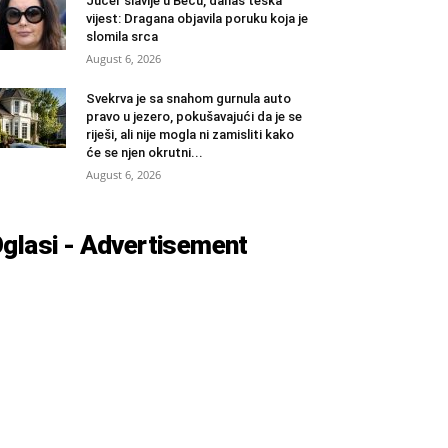
Jučer slavlje u Beču, danas teška
vijest: Dragana objavila poruku koja je
slomila srca
August 6, 2026
Svekrva je sa snahom gurnula auto
pravo u jezero, pokušavajući da je se
riješi, ali nije mogla ni zamisliti kako
će se njen okrutni...
August 6, 2026
glasi - Advertisement