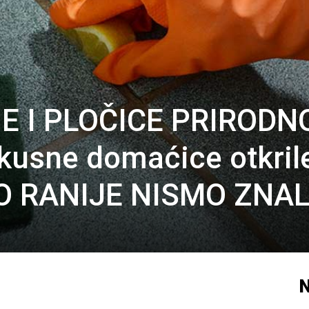
GE I PLOČICE PRIROD
usne domaćice otkril
VO RANIJE NISMO ZNAL
N