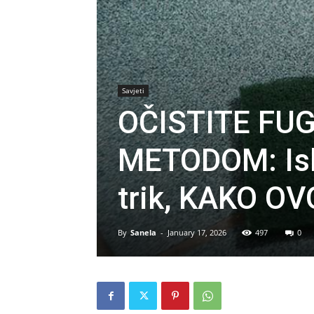
Savjeti
OČISTITE FU
METODOM: Isk
trik, KAKO O
By
Sanela
-
January 17, 2026
497
0