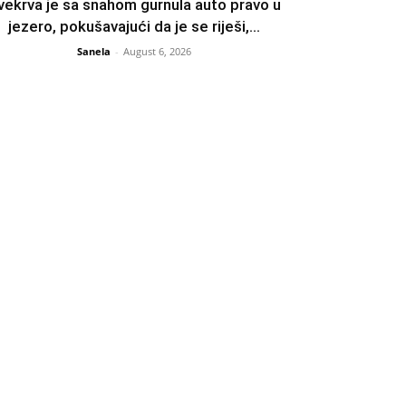
vekrva je sa snahom gurnula auto pravo u
jezero, pokušavajući da je se riješi,...
Sanela
-
August 6, 2026