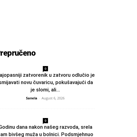
repručeno
0
ajopasniji zatvorenik u zatvoru odlučio je
smijavati novu čuvaricu, pokušavajući da
je slomi, ali...
Sanela
-
August 6, 2026
0
Godinu dana nakon našeg razvoda, srela
am bivšeg muža u bolnici. Podsmjehnuo