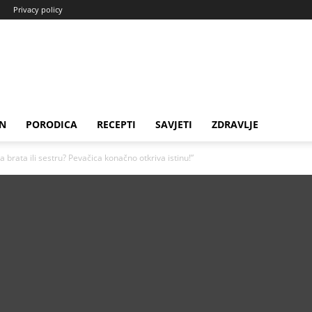
Privacy policy
N
PORODICA
RECEPTI
SAVJETI
ZDRAVLJE
a brata ili sestru? Pevačica konačno otkriva istinu!”