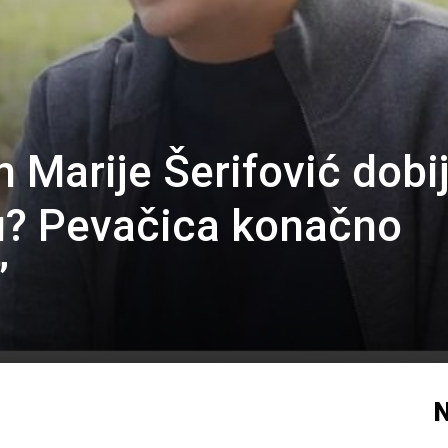
n Marije Šerifović dobi
tru? Pevačica konačno
”
N