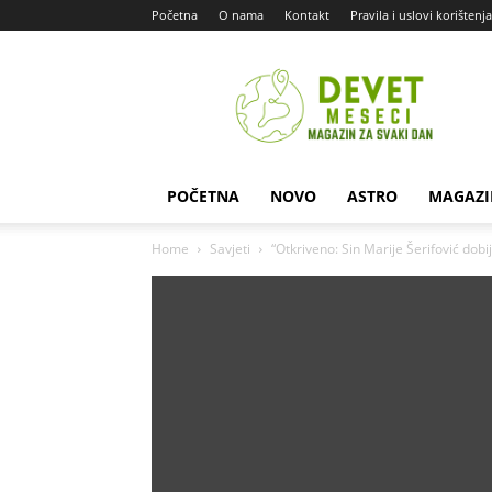
Početna
O nama
Kontakt
Pravila i uslovi korištenja
Devet
Meseci
POČETNA
NOVO
ASTRO
MAGAZI
Home
Savjeti
“Otkriveno: Sin Marije Šerifović dobij