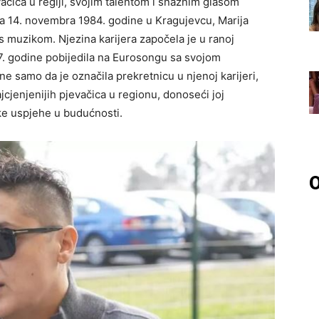
vačica u regiji, svojim talentom i snažnim glasom
na 14. novembra 1984. godine u Kragujevcu, Marija
s muzikom. Njezina karijera započela je u ranoj
07. godine pobijedila na Eurosongu sa svojom
 samo da je označila prekretnicu u njenoj karijeri,
ajcjenjenijih pjevačica u regionu, donoseći joj
ke uspjehe u budućnosti.
O