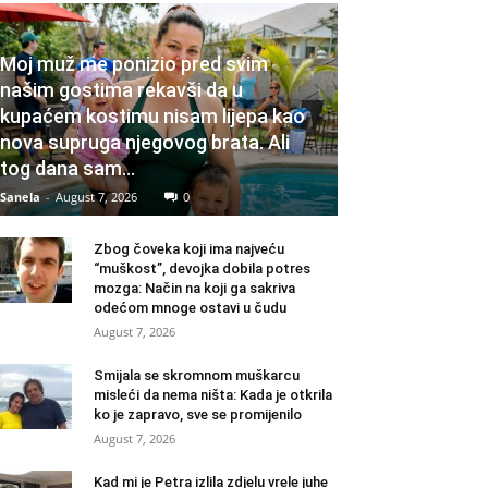
Moj muž me ponizio pred svim
našim gostima rekavši da u
kupaćem kostimu nisam lijepa kao
nova supruga njegovog brata. Ali
tog dana sam...
Sanela
-
August 7, 2026
0
Zbog čoveka koji ima najveću
“muškost”, devojka dobila potres
mozga: Način na koji ga sakriva
odećom mnoge ostavi u čudu
August 7, 2026
Smijala se skromnom muškarcu
misleći da nema ništa: Kada je otkrila
ko je zapravo, sve se promijenilo
August 7, 2026
Kad mi je Petra izlila zdjelu vrele juhe