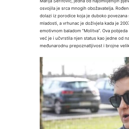
Marija Šerifović, jedna od najomiljenijih pje
osvojila je srca mnogih obožavatelja. Rođe
dolazi iz porodice koja je duboko povezana 
mladosti, a vrhunac je doživjela kada je 20
emotivnom baladom “Molitva”. Ova pobjeda ne
već je i učvrstila njen status kao jedne od n
međunarodnu prepoznatljivost i brojne veli