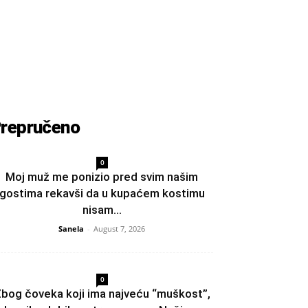
repručeno
0
Moj muž me ponizio pred svim našim
gostima rekavši da u kupaćem kostimu
nisam...
Sanela
-
August 7, 2026
0
bog čoveka koji ima najveću “muškost”,