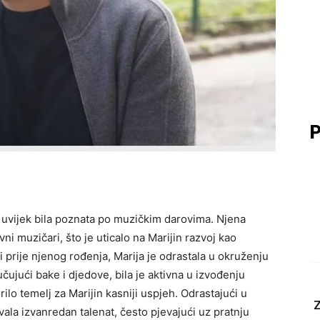
P
je uvijek bila poznata po muzičkim darovima. Njena
ivni muzičari, što je uticalo na Marijin razvoj kao
li prije njenog rođenja, Marija je odrastala u okruženju
učujući bake i djedove, bila je aktivna u izvođenju
rilo temelj za Marijin kasniji uspjeh. Odrastajući u
Z
vala izvanredan talenat, često pjevajući uz pratnju