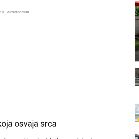
asi - Advertisement
koja osvaja srca