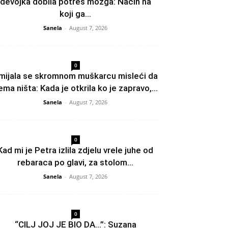
devojka dobila potres mozga: Način na
koji ga...
Sanela
-
August 7, 2026
0
mijala se skromnom muškarcu misleći da
ema ništa: Kada je otkrila ko je zapravo,...
Sanela
-
August 7, 2026
0
Kad mi je Petra izlila zdjelu vrele juhe od
rebaraca po glavi, za stolom...
Sanela
-
August 7, 2026
0
“CILJ JOJ JE BIO DA…”: Suzana