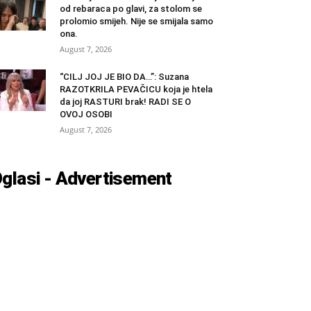
od rebaraca po glavi, za stolom se
prolomio smijeh. Nije se smijala samo
ona.
August 7, 2026
“CILJ JOJ JE BIO DA…”: Suzana
RAZOTKRILA PEVAČICU koja je htela
da joj RASTURI brak! RADI SE O
OVOJ OSOBI
August 7, 2026
glasi - Advertisement