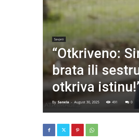
Savjeti
“Otkriveno: Si
brata ili ses
otkriva istinu!
By
Sanela
-
August 30, 2025
491
0