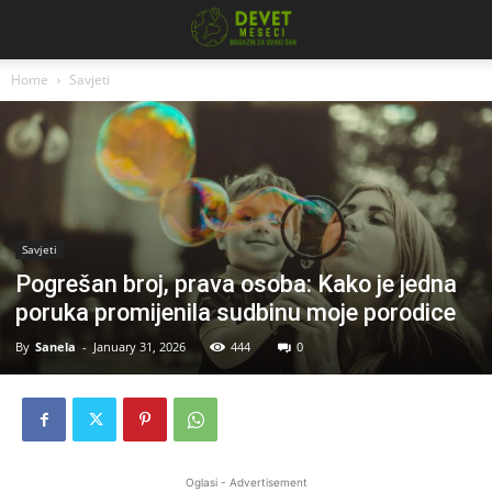
Home
Savjeti
Savjeti
Pogrešan broj, prava osoba: Kako je jedna
poruka promijenila sudbinu moje porodice
By
Sanela
-
January 31, 2026
444
0
Oglasi - Advertisement