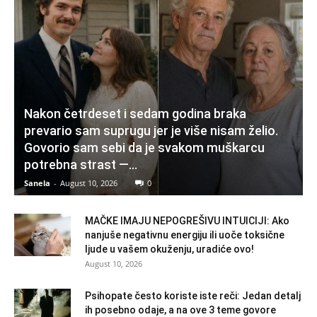
Nakon četrdeset i sedam godina braka
prevario sam suprugu jer je više nisam želio.
Govorio sam sebi da je svakom muškarcu
potrebna strast —...
Sanela
-
August 10, 2026
0
MAČKE IMAJU NEPOGREŠIVU INTUICIJI: Ako
nanjuše negativnu energiju ili uoče toksične
ljude u vašem okuženju, uradiće ovo!
August 10, 2026
Psihopate često koriste iste reči: Jedan detalj
ih posebno odaje, a na ove 3 teme govore