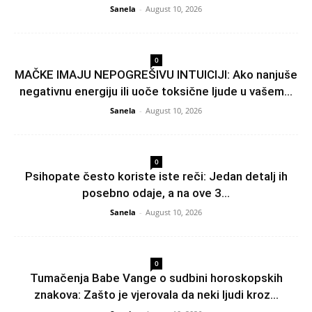
Sanela
-
August 10, 2026
0
MAČKE IMAJU NEPOGREŠIVU INTUICIJI: Ako nanjuše
negativnu energiju ili uoče toksične ljude u vašem...
Sanela
-
August 10, 2026
0
Psihopate često koriste iste reči: Jedan detalj ih
posebno odaje, a na ove 3...
Sanela
-
August 10, 2026
0
Tumačenja Babe Vange o sudbini horoskopskih
znakova: Zašto je vjerovala da neki ljudi kroz...