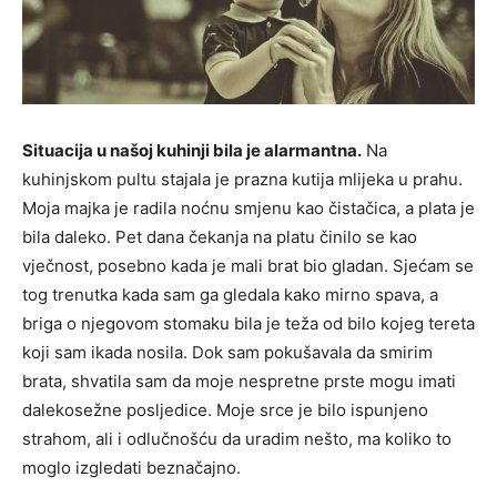
Situacija u našoj kuhinji bila je alarmantna.
Na
kuhinjskom pultu stajala je prazna kutija mlijeka u prahu.
Moja majka je radila noćnu smjenu kao čistačica, a plata je
bila daleko. Pet dana čekanja na platu činilo se kao
vječnost, posebno kada je mali brat bio gladan. Sjećam se
tog trenutka kada sam ga gledala kako mirno spava, a
briga o njegovom stomaku bila je teža od bilo kojeg tereta
koji sam ikada nosila. Dok sam pokušavala da smirim
brata, shvatila sam da moje nespretne prste mogu imati
dalekosežne posljedice. Moje srce je bilo ispunjeno
strahom, ali i odlučnošću da uradim nešto, ma koliko to
moglo izgledati beznačajno.