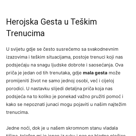
Herojska Gesta u Teškim
Trenucima
U svijetu gdje se često susrećemo sa svakodnevnim
izazovima i teškim situacijama, postoje trenuci koji nas
podsjećaju na snagu ljudske dobrote i saosećanja. Ova
priča je jedan od tih trenutaka, gdje
mala gesta
može
promijeniti život ne samo jednoj osobi, već i cijeloj
porodici. U nastavku slijedi detaljna priča koja nas
podsjeća na to koliko je ponekad važno pružiti pomoć i
kako se nepoznati junaci mogu pojaviti u našim najtežim
trenucima.
Jedne noći, dok je u našem skromnom stanu vladala
tišina, telefon mi je ispao iz ruku i pao na hladne pločice.