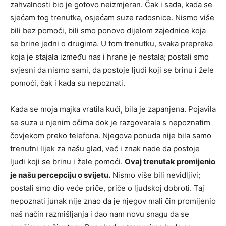
zahvalnosti bio je gotovo neizmjeran. Čak i sada, kada se
sjećam tog trenutka, osjećam suze radosnice. Nismo više
bili bez pomoći, bili smo ponovo dijelom zajednice koja
se brine jedni o drugima. U tom trenutku, svaka prepreka
koja je stajala između nas i hrane je nestala; postali smo
svjesni da nismo sami, da postoje ljudi koji se brinu i žele
pomoći, čak i kada su nepoznati.
Kada se moja majka vratila kući, bila je zapanjena. Pojavila
se suza u njenim očima dok je razgovarala s nepoznatim
čovjekom preko telefona. Njegova ponuda nije bila samo
trenutni lijek za našu glad, već i znak nade da postoje
ljudi koji se brinu i žele pomoći.
Ovaj trenutak promijenio
je našu percepciju o svijetu.
Nismo više bili nevidljivi;
postali smo dio veće priče, priče o ljudskoj dobroti. Taj
nepoznati junak nije znao da je njegov mali čin promijenio
naš način razmišljanja i dao nam novu snagu da se