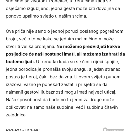
suočimo sa životom. Ponekad, u trenucima kada se
osjećamo izgubljeno, jedna gesta može biti dovoljna da
ponovo upalimo svjetlo u našim srcima.
Ova priča nije samo o jednoj poruci poslanog pogrešnom
broju, već o tome kako se jednim malim činom može
stvoriti velika promjena.
Ne možemo predvidjeti kakve
posljedice će naši postupci imati, ali možemo izabrati da
budemo ljudi.
U trenutku kada su se čini i riječi spojile,
jedna porodica je pronašla svoju snagu, a jedan stranac
postao je heroj, čak i bez da zna. U ovom svijetu punom
izazova, važno je ponekad zastati i prisjetiti se da i
najmanji gestovi ljubaznosti mogu imati najveći uticaj.
Naša sposobnost da budemo tu jedni za druge može
oblikovati ne samo naše sudbine, već i sudbinu čitavih
zajednica.