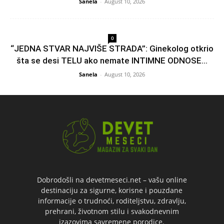
Sanela
-
August 10, 2026
0
“JEDNA STVAR NAJVIŠE STRADA”: Ginekolog otkrio
šta se desi TELU ako nemate INTIMNE ODNOSE...
Sanela
-
August 10, 2026
Dobrodošli na devetmeseci.net – vašu online
destinaciju za sigurne, korisne i pouzdane
informacije o trudnoći, roditeljstvu, zdravlju,
prehrani, životnom stilu i svakodnevnim
izazovima savremene porodice.