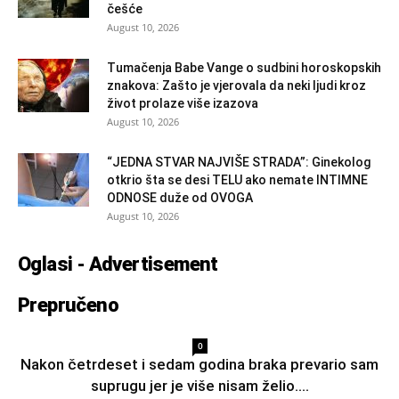
češće
August 10, 2026
Tumačenja Babe Vange o sudbini horoskopskih
znakova: Zašto je vjerovala da neki ljudi kroz
život prolaze više izazova
August 10, 2026
“JEDNA STVAR NAJVIŠE STRADA”: Ginekolog
otkrio šta se desi TELU ako nemate INTIMNE
ODNOSE duže od OVOGA
August 10, 2026
Oglasi - Advertisement
Prepručeno
0
Nakon četrdeset i sedam godina braka prevario sam
suprugu jer je više nisam želio....