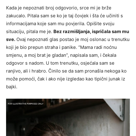
Kada je nepoznati broj odgovorio, srce mi je brže
zakucalo. Pitala sam se ko je taj čovjek i šta će učiniti s
informacijama koje sam mu povjerila. Opišite svoju
situaciju, pitala me je.
Bez razmišljanja, ispričala sam mu
sve.
Ovaj nepoznati glas postao je moj oslonac u trenutku
koji je bio prepun straha i panike. “Mama radi noćnu
smjenu, a moj brat je gladan”, napisala sam, i čekala
odgovor s nadom. U tom trenutku, osjećala sam se
ranjivo, ali i hrabro. Činilo se da sam pronašla nekoga ko
može pomoći, čak i ako nije izgledao kao tipični junak iz
bajki.