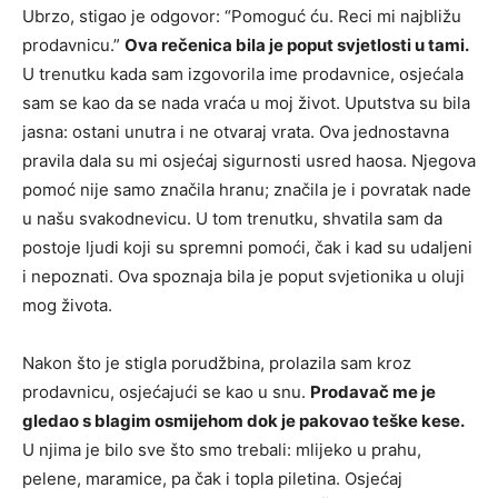
Ubrzo, stigao je odgovor: “Pomoguć ću. Reci mi najbližu
prodavnicu.”
Ova rečenica bila je poput svjetlosti u tami.
U trenutku kada sam izgovorila ime prodavnice, osjećala
sam se kao da se nada vraća u moj život. Uputstva su bila
jasna: ostani unutra i ne otvaraj vrata. Ova jednostavna
pravila dala su mi osjećaj sigurnosti usred haosa. Njegova
pomoć nije samo značila hranu; značila je i povratak nade
u našu svakodnevicu. U tom trenutku, shvatila sam da
postoje ljudi koji su spremni pomoći, čak i kad su udaljeni
i nepoznati. Ova spoznaja bila je poput svjetionika u oluji
mog života.
Nakon što je stigla porudžbina, prolazila sam kroz
prodavnicu, osjećajući se kao u snu.
Prodavač me je
gledao s blagim osmijehom dok je pakovao teške kese.
U njima je bilo sve što smo trebali: mlijeko u prahu,
pelene, maramice, pa čak i topla piletina. Osjećaj