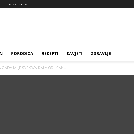
Privacy policy
N
PORODICA
RECEPTI
SAVJETI
ZDRAVLJE
 ONDA MI JE SVEKRVA DALA ODLIČAN...