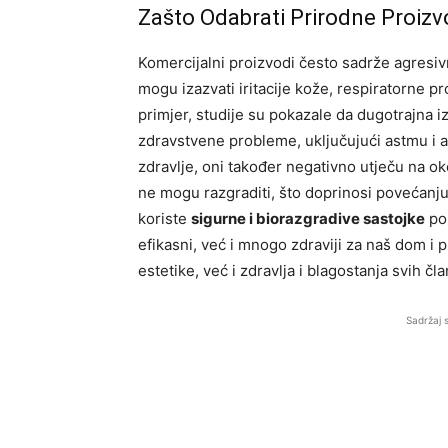
Zašto Odabrati Prirodne Proizv
Komercijalni proizvodi često sadrže agresiv
mogu izazvati iritacije kože, respiratorne 
primjer, studije su pokazale da dugotrajna 
zdravstvene probleme, uključujući astmu i al
zdravlje, oni također negativno utječu na ok
ne mogu razgraditi, što doprinosi povećanju
koriste
sigurne i biorazgradive sastojke
pop
efikasni, već i mnogo zdraviji za naš dom i 
estetike, već i zdravlja i blagostanja svih č
Sadržaj 