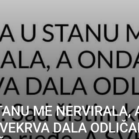
TANU ME NERVIRALA, 
SVEKRVA DALA ODLIČ