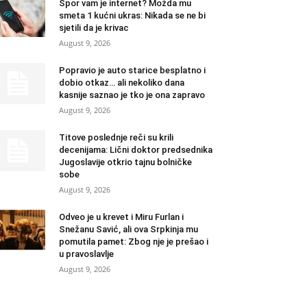
Spor vam je internet? Možda mu
smeta 1 kućni ukras: Nikada se ne bi
sjetili da je krivac
August 9, 2026
Popravio je auto starice besplatno i
dobio otkaz… ali nekoliko dana
kasnije saznao je tko je ona zapravo
August 9, 2026
Titove poslednje reči su krili
decenijama: Lični doktor predsednika
Jugoslavije otkrio tajnu bolničke
sobe
August 9, 2026
Odveo je u krevet i Miru Furlan i
Snežanu Savić, ali ova Srpkinja mu
pomutila pamet: Zbog nje je prešao i
u pravoslavlje
August 9, 2026