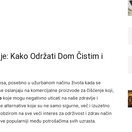
nje: Kako Održati Dom Čistim i
resa, posebno u užurbanom načinu života kada se
 se oslanjaju na komercijalne proizvode za čišćenje koji,
e
koje mogu negativno uticati na naše zdravlje i
e alternative koje su ne samo sigurne, već i izuzetno
S obzirom na sve veći interes za održivost i zdrav način
 sve popularniji među potrošačima svih uzrasta.