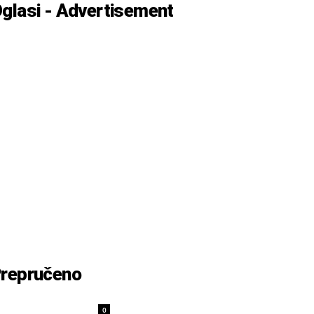
glasi - Advertisement
repručeno
0