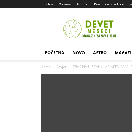
Početna
O nama
Kontakt
Pravila i uslovi korištenja
Devet
Meseci
POČETNA
NOVO
ASTRO
MAGAZI
Home
Savjeti
PRAŠINA U STANU ME NERVIRALA, A