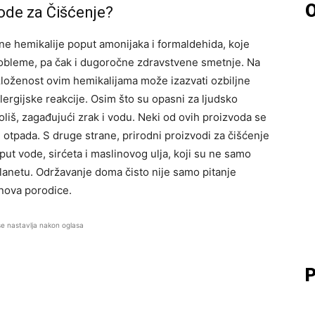
O
ode za Čišćenje?
ne hemikalije poput amonijaka i formaldehida, koje
probleme, pa čak i dugoročne zdravstvene smetnje. Na
izloženost ovim hemikalijama može izazvati ozbiljne
ergijske reakcije. Osim što su opasni za ljudsko
oliš, zagađujući zrak i vodu. Neki od ovih proizvoda se
 otpada. S druge strane, prirodni proizvodi za čišćenje
ut vode, sirćeta i maslinovog ulja, koji su ne samo
planetu. Održavanje doma čisto nije samo pitanje
lanova porodice.
se nastavlja nakon oglasa
P