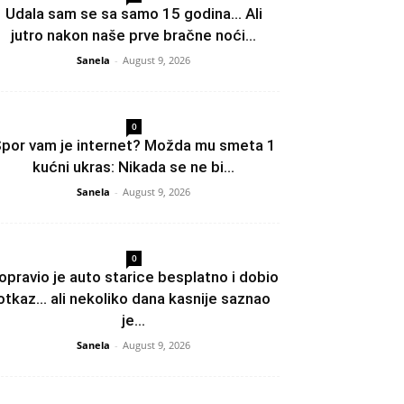
Udala sam se sa samo 15 godina… Ali
jutro nakon naše prve bračne noći...
Sanela
-
August 9, 2026
0
por vam je internet? Možda mu smeta 1
kućni ukras: Nikada se ne bi...
Sanela
-
August 9, 2026
0
opravio je auto starice besplatno i dobio
otkaz… ali nekoliko dana kasnije saznao
je...
Sanela
-
August 9, 2026