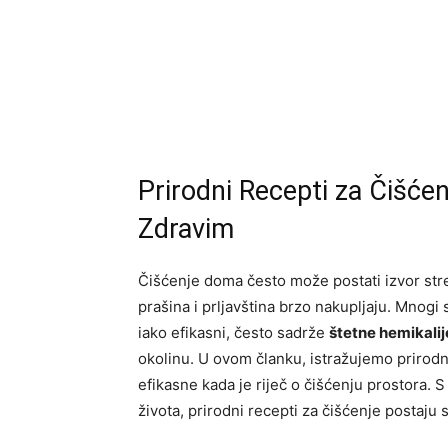
Prirodni Recepti za Čišće
Zdravim
Čišćenje doma često može postati izvor st
prašina i prljavština brzo nakupljaju. Mnogi
iako efikasni, često sadrže
štetne hemikalij
okolinu. U ovom članku, istražujemo prirodn
efikasne kada je riječ o čišćenju prostora. 
života, prirodni recepti za čišćenje postaju