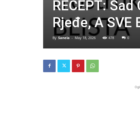
RECEPT: Sad 
Rjeđe, A SVE 
By
Sanela
-
May 18, 2026
478
0
Ogl