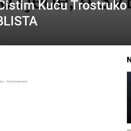
Čistim Kuću Trostruko
BLISTA
N
asi - Advertisement