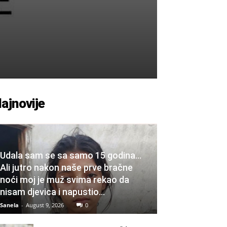
ajnovije
Udala sam se sa samo 15 godina…
Ali jutro nakon naše prve bračne
noći moj je muž svima rekao da
nisam djevica i napustio...
Sanela
-
August 9, 2026
0