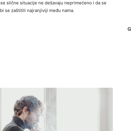
e slične situacije ne dešavaju neprimećeno i da se
 se zaštitili najranjiviji među nama.
G