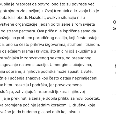
skupila je hrabrost da potvrdi ono što su povrede već
ugotrajnom zlostavljanju. Ovaj trenutak otkrivanja bio je
uta ka slobodi. Nažalost, ovakve situacije nisu
O
tvene organizacije, jedan od tri žene širom svijeta
č
to od strane partnera. Ova priča nije ispričana samo da
 pažnja na problem porodičnog nasilja, koji često ostaje
a; ono se često prikriva izgovorima, strahom i tišinom.
osjećajem srama i krivice, što ih čini još skupljima u
 stručnjaka iz zdravstvenog sektora, od presudnog
eagovanje na ove situacije. U mnogim slučajevima,
linija odbrane, a njihova podrška može spasiti živote.
nje i uočenja znakova koji često ostaju neprimijećeni.
eva hitnu reakciju i podršku, jer pravovremena
lučaju, zahvaljujući hrabrosti ljekara i njihovoj
lja je prekinut, a žena je dobila priliku za novi početak.
vaka promjena počinje jednim korakom. U društvu koje
važno je da budemo glasovi onih koji nisu u