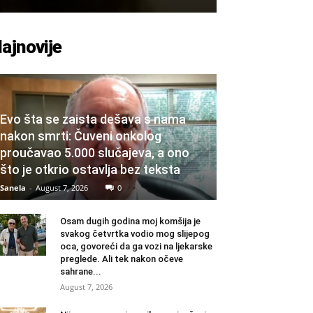
ajnovije
Evo šta se zaista dešava s nama
nakon smrti: Čuveni onkolog
proučavao 5.000 slučajeva, a ono
što je otkrio ostavlja bez teksta
Sanela
-
August 7, 2026
0
Osam dugih godina moj komšija je
svakog četvrtka vodio mog slijepog
oca, govoreći da ga vozi na ljekarske
preglede. Ali tek nakon očeve
sahrane...
August 7, 2026