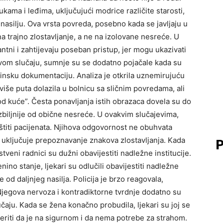
kama i leđima, uključujući modrice različite starosti,
asilju. Ova vrsta povreda, posebno kada se javljaju u
na trajno zlostavljanje, a ne na izolovane nesreće. U
ntni i zahtijevaju poseban pristup, jer mogu ukazivati
vom slučaju, sumnje su se dodatno pojačale kada su
cinsku dokumentaciju. Analiza je otkrila uznemirujuću
 više puta dolazila u bolnicu sa sličnim povredama, ali
kod kuće”. Česta ponavljanja istih obrazaca dovela su do
zbiljnije od obične nesreće. U ovakvim slučajevima,
aštiti pacijenata. Njihova odgovornost ne obuhvata
r uključuje prepoznavanje znakova zlostavljanja. Kada
P
veni radnici su dužni obavijestiti nadležne institucije.
nino stanje, ljekari su odlučili obavijestiti nadležne
e od daljnjeg nasilja. Policija je brzo reagovala,
Njegova nervoza i kontradiktorne tvrdnje dodatno su
čaju. Kada se žena konačno probudila, ljekari su joj se
jeriti da je na sigurnom i da nema potrebe za strahom.