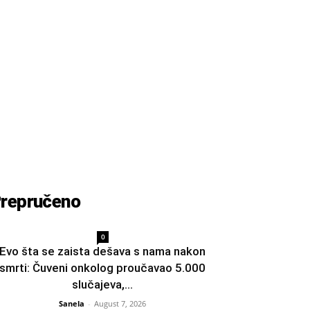
repručeno
0
Evo šta se zaista dešava s nama nakon
smrti: Čuveni onkolog proučavao 5.000
slučajeva,...
Sanela
-
August 7, 2026