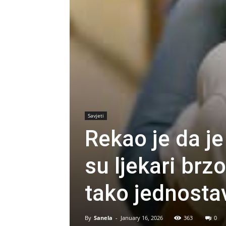
Savjeti
Rekao je da je
su ljekari brzo
tako jednosta
By
Sanela
-
January 16, 2026
363
0