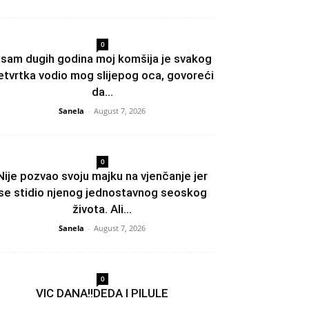
0
sam dugih godina moj komšija je svakog
etvrtka vodio mog slijepog oca, govoreći
da...
Sanela
-
August 7, 2026
0
Nije pozvao svoju majku na vjenčanje jer
se stidio njenog jednostavnog seoskog
života. Ali...
Sanela
-
August 7, 2026
0
VIC DANA!!DEDA I PILULE