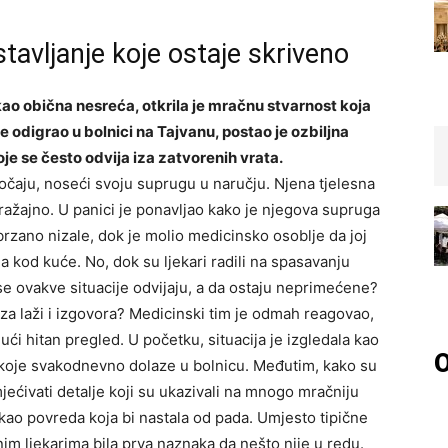
stavljanje koje ostaje skriveno
 kao obična nesreća, otkrila je mračnu stvarnost koja
e odigrao u bolnici na Tajvanu, postao je ozbiljna
e se često odvija iza zatvorenih vrata.
očaju, noseći svoju suprugu u naručju. Njena tjelesna
izražajno. U panici je ponavljao kako je njegova supruga
ubrzano nizale, dok je molio medicinsko osoblje da joj
 kod kuće. No, dok su ljekari radili na spasavanju
 se ovakve situacije odvijaju, a da ostaju neprimećene?
iza laži i izgovora? Medicinski tim je odmah reagovao,
ući hitan pregled. U početku, situacija je izgledala kao
O
a koje svakodnevno dolaze u bolnicu. Međutim, kako su
imjećivati detalje koji su ukazivali na mnogo mračniju
a kao povreda koja bi nastala od pada. Umjesto tipične
nim ljekarima bila prva naznaka da nešto nije u redu.