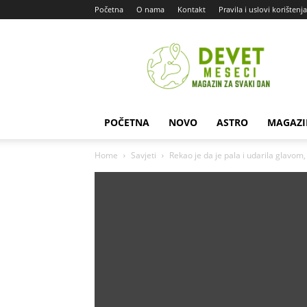
Početna
O nama
Kontakt
Pravila i uslovi korištenja
Devet
Meseci
POČETNA
NOVO
ASTRO
MAGAZI
Home
Savjeti
Rekao je da je pala i udarila glavom, a