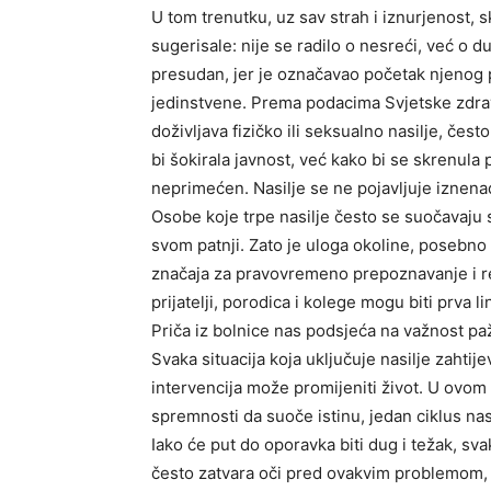
U tom trenutku, uz sav strah i iznurjenost, 
sugerisale: nije se radilo o nesreći, već o d
presudan, jer je označavao početak njenog p
jedinstvene. Prema podacima Svjetske zdravs
doživljava fizičko ili seksualno nasilje, čes
bi šokirala javnost, već kako bi se skrenula
neprimećen. Nasilje se ne pojavljuje iznenad
Osobe koje trpe nasilje često se suočavaju s 
svom patnji. Zato je uloga okoline, posebno
značaja za pravovremeno prepoznavanje i r
prijatelji, porodica i kolege mogu biti prva 
Priča iz bolnice nas podsjeća na važnost paž
Svaka situacija koja uključuje nasilje zahtij
intervencija može promijeniti život. U ovom s
spremnosti da suoče istinu, jedan ciklus nasi
Iako će put do oporavka biti dug i težak, s
često zatvara oči pred ovakvim problemom, 