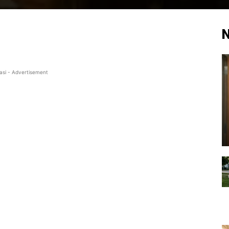
N
asi - Advertisement