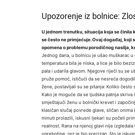
Upozorenje iz bolnice: Zlo
U jednom trenutku, situacija koja se činila
se često ne primjećuje. Ovaj događaj, koji s
opomena o problemu porodičnog nasilja, koj
Jednog dana, u bolnicu je ušao muškarac u 
temperatura bila je niska, a lice je bilo bez
pala i udarila glavom. Njegove riječi su se 
pruže pomoć, ističući da se nesreća dogodila
žene, postavljali su se pitanja: Koliko često
Kako je moguće da se ljudska patnja skriva 
smještajući ženu u bolnički krevet i započinj
klasičan slučaj povrede glave, sličan onim
minuti prolazili, iskusni ljekari su počeli pr
realnost. Rana na njenoj glavi nije izgledal
ogrebotine, rez je bio precizan, što je iskus