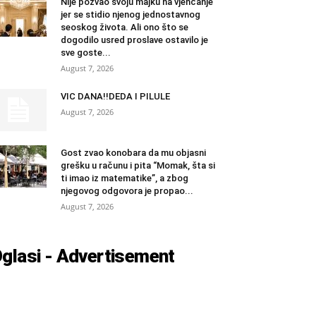
Nije pozvao svoju majku na vjenčanje
jer se stidio njenog jednostavnog
seoskog života. Ali ono što se
dogodilo usred proslave ostavilo je
sve goste...
August 7, 2026
VIC DANA!!DEDA I PILULE
August 7, 2026
Gost zvao konobara da mu objasni
grešku u računu i pita “Momak, šta si
ti imao iz matematike”, a zbog
njegovog odgovora je propao...
August 7, 2026
glasi - Advertisement