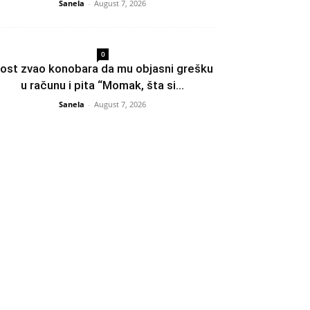
Sanela
-
August 7, 2026
0
ost zvao konobara da mu objasni grešku
u računu i pita “Momak, šta si...
Sanela
-
August 7, 2026