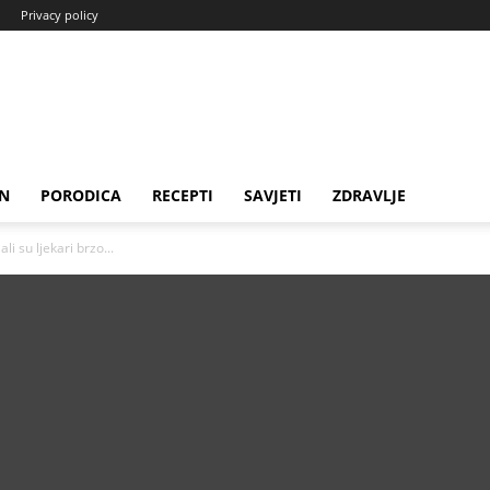
Privacy policy
N
PORODICA
RECEPTI
SAVJETI
ZDRAVLJE
li su ljekari brzo...