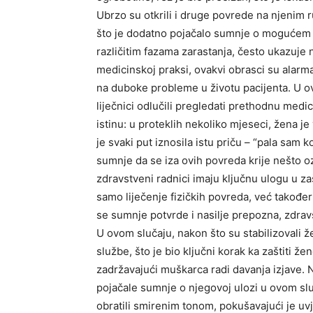
Ubrzo su otkrili i druge povrede na njenim ru
što je dodatno pojačalo sumnje o mogućem n
različitim fazama zarastanja, često ukazuje 
medicinskoj praksi, ovakvi obrasci su alarma
na duboke probleme u životu pacijenta. U o
liječnici odlučili pregledati prethodnu medi
istinu: u proteklih nekoliko mjeseci, žena je
je svaki put iznosila istu priču – “pala sam 
sumnje da se iza ovih povreda krije nešto o
zdravstveni radnici imaju ključnu ulogu u z
samo liječenje fizičkih povreda, već takođe
se sumnje potvrde i nasilje prepozna, zdravst
U ovom slučaju, nakon što su stabilizovali že
službe, što je bio ključni korak ka zaštiti žen
zadržavajući muškarca radi davanja izjave. 
pojačale sumnje o njegovoj ulozi u ovom slu
obratili smirenim tonom, pokušavajući je uv