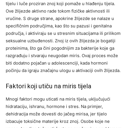
tijelu i luče proziran znoj koji pomaže u hlađenju tijela.
Ove žlijezde aktivno rade tokom fizičke aktivnosti ili
vrućine. S druge strane, apokrine žlijezde se nalaze u
specifičnim područjima, kao što su pazusi i genitalna
područja, i aktiviraju se u stresnim situacijama ili prilikom
seksualne uzbuđenosti. Znoj iz ovih žlijezda je bogatiji
proteinima, što ga čini pogodnijim za bakterije koje ga
razgrađuju i stvaraju neugodan miris. Ovaj proces može
biti dodatno pojačan u adolescenciji, kada hormoni
počinju da igraju značajnu ulogu u aktivaciji ovih žlijezda.
Faktori koji utiču na miris tijela
Mnogi faktori mogu uticati na miris tijela, uključujući
hidrataciju, ishranu, hormone i stres. Na primjer,
dehidracija može dovesti do jačeg mirisa, jer tijelo
izbacuje toksične materije kroz znoj. Osobe koje ne