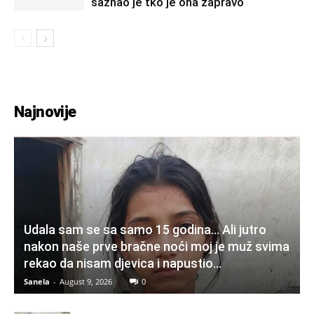
saznao je tko je ona zapravo
Najnovije
Udala sam se sa samo 15 godina… Ali jutro
nakon naše prve bračne noći moj je muž svima
rekao da nisam djevica i napustio...
Sanela
-
August 9, 2026
0