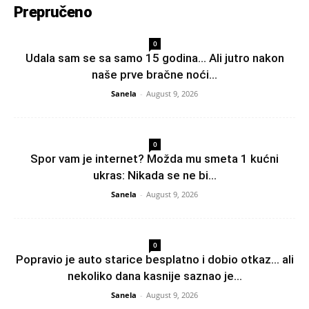
Prepručeno
0
Udala sam se sa samo 15 godina… Ali jutro nakon
naše prve bračne noći...
Sanela
-
August 9, 2026
0
Spor vam je internet? Možda mu smeta 1 kućni
ukras: Nikada se ne bi...
Sanela
-
August 9, 2026
0
Popravio je auto starice besplatno i dobio otkaz… ali
nekoliko dana kasnije saznao je...
Sanela
-
August 9, 2026