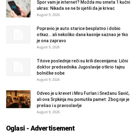
Spor vam je internet? Možda mu smeta 1 kućni
ukras: Nikada se ne bi sjetili da je krivac
August 9, 2026
Popravio je auto starice besplatno i dobio
otkaz… ali nekoliko dana kasnije saznao je tko
je ona zapravo
August 9, 2026
Titove poslednje reči su krili decenijama: Lični
doktor predsednika Jugoslavije otkrio tajnu
bolničke sobe
August 9, 2026
Odveo je u krevet i Miru Furlan i Snežanu Savić,
ali ova Srpkinja mu pomutila pamet: Zbog nje je
prešao i u pravoslavlje
August 9, 2026
Oglasi - Advertisement