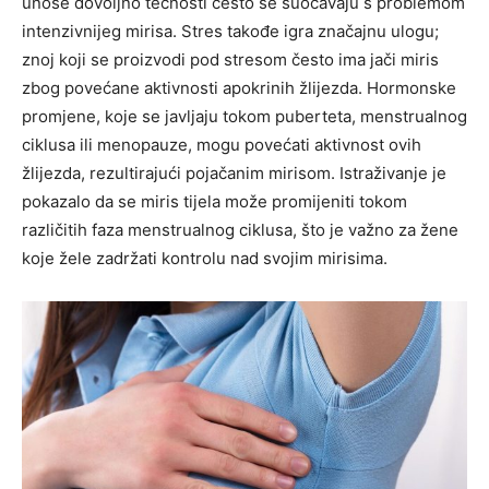
unose dovoljno tečnosti često se suočavaju s problemom
intenzivnijeg mirisa.
Stres takođe igra značajnu ulogu;
znoj koji se proizvodi pod stresom često ima jači miris
zbog povećane aktivnosti apokrinih žlijezda. Hormonske
promjene, koje se javljaju tokom puberteta, menstrualnog
ciklusa ili menopauze, mogu povećati aktivnost ovih
žlijezda, rezultirajući pojačanim mirisom.
Istraživanje je
pokazalo da se miris tijela može promijeniti tokom
različitih faza menstrualnog ciklusa, što je važno za žene
koje žele zadržati kontrolu nad svojim mirisima.