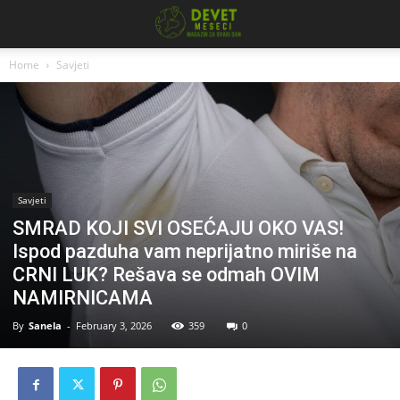
Home
Savjeti
Savjeti
SMRAD KOJI SVI OSEĆAJU OKO VAS!
Ispod pazduha vam neprijatno miriše na
CRNI LUK? Rešava se odmah OVIM
NAMIRNICAMA
By
Sanela
-
February 3, 2026
359
0