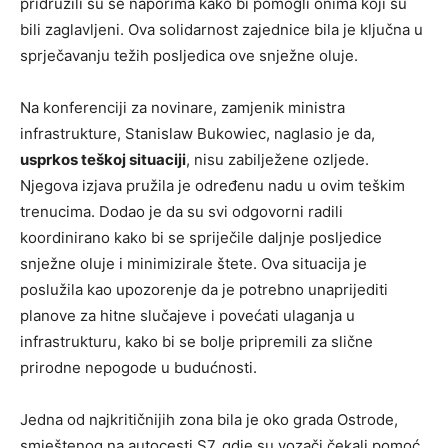
pridružili su se naporima kako bi pomogli onima koji su
bili zaglavljeni. Ova solidarnost zajednice bila je ključna u
sprječavanju težih posljedica ove snježne oluje.
Na konferenciji za novinare, zamjenik ministra
infrastrukture, Stanislaw Bukowiec, naglasio je da,
usprkos teškoj situaciji
, nisu zabilježene ozljede.
Njegova izjava pružila je određenu nadu u ovim teškim
trenucima. Dodao je da su svi odgovorni radili
koordinirano kako bi se spriječile daljnje posljedice
snježne oluje i minimizirale štete. Ova situacija je
poslužila kao upozorenje da je potrebno unaprijediti
planove za hitne slučajeve i povećati ulaganja u
infrastrukturu, kako bi se bolje pripremili za slične
prirodne nepogode u budućnosti.
Jedna od najkritičnijih zona bila je oko grada Ostrode,
smještenog na autocesti S7, gdje su vozači čekali pomoć.