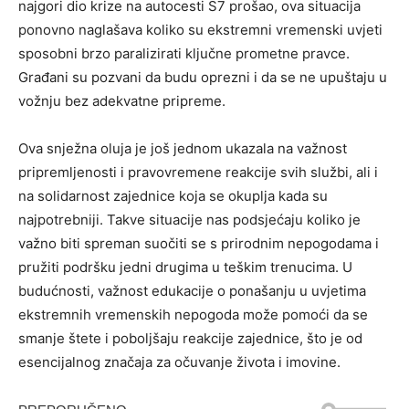
najgori dio krize na autocesti S7 prošao, ova situacija
ponovno naglašava koliko su ekstremni vremenski uvjeti
sposobni brzo paralizirati ključne prometne pravce.
Građani su pozvani da budu oprezni i da se ne upuštaju u
vožnju bez adekvatne pripreme.
Ova snježna oluja je još jednom ukazala na važnost
pripremljenosti i pravovremene reakcije svih službi, ali i
na solidarnost zajednice koja se okuplja kada su
najpotrebniji. Takve situacije nas podsjećaju koliko je
važno biti spreman suočiti se s prirodnim nepogodama i
pružiti podršku jedni drugima u teškim trenucima. U
budućnosti, važnost edukacije o ponašanju u uvjetima
ekstremnih vremenskih nepogoda može pomoći da se
smanje štete i poboljšaju reakcije zajednice, što je od
esencijalnog značaja za očuvanje života i imovine.