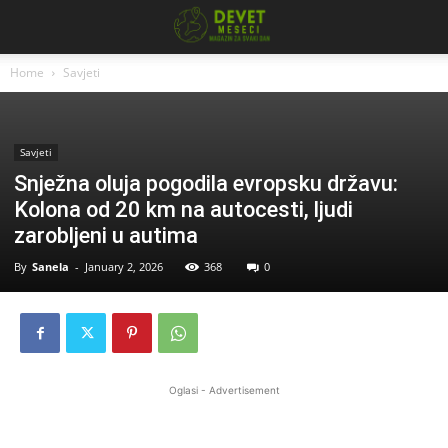
Home
Savjeti
Savjeti
Snježna oluja pogodila evropsku državu:
Kolona od 20 km na autocesti, ljudi
zarobljeni u autima
By
Sanela
-
January 2, 2026
368
0
Oglasi - Advertisement