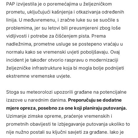
PAP izvijestila je o poremećajima u željezničkom
prometu, uključujući kašnjenja i otkazivanja određenih
linija. U međuvremenu, i zračne luke su se suočile s
problemima, jer su letovi bili preusmjereni zbog loše
vidljivosti i potrebe za čišćenjem pista. Prema
nadležnima, prometne usluge se postepeno vraćaju u
normalu kako se vremenski uvjeti poboljšavaju. Ovaj
incident je također otvorio raspravu o modernizaciji
željezničke infrastrukture koja bi mogla bolje podnijeti
ekstremne vremenske uvjete.
Stoga su meteorolozi upozorili građane na potencijalne
izazove u narednim danima.
Preporučuju se dodatne
mjere opreza, posebno za one koji planiraju putovanja.
Uzimanje zimske opreme, praćenje vremenskih i
prometnih obavijesti te izbjegavanje putovanja ukoliko to
nije nužno postali su ključni savjeti za građane. Iako je