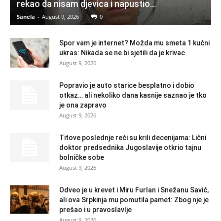
rekao da nisam djevica i napustio...
Sanela
-
August 9, 2026
0
Spor vam je internet? Možda mu smeta 1 kućni
ukras: Nikada se ne bi sjetili da je krivac
August 9, 2026
Popravio je auto starice besplatno i dobio
otkaz… ali nekoliko dana kasnije saznao je tko
je ona zapravo
August 9, 2026
Titove poslednje reči su krili decenijama: Lični
doktor predsednika Jugoslavije otkrio tajnu
bolničke sobe
August 9, 2026
Odveo je u krevet i Miru Furlan i Snežanu Savić,
ali ova Srpkinja mu pomutila pamet: Zbog nje je
prešao i u pravoslavlje
August 9, 2026