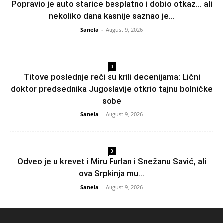
Popravio je auto starice besplatno i dobio otkaz… ali
nekoliko dana kasnije saznao je...
Sanela
-
August 9, 2026
0
Titove poslednje reči su krili decenijama: Lični
doktor predsednika Jugoslavije otkrio tajnu bolničke
sobe
Sanela
-
August 9, 2026
0
Odveo je u krevet i Miru Furlan i Snežanu Savić, ali
ova Srpkinja mu...
Sanela
-
August 9, 2026