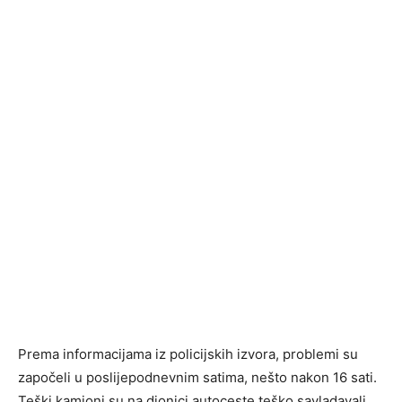
Prema informacijama iz policijskih izvora, problemi su
započeli u poslijepodnevnim satima, nešto nakon 16 sati.
Teški kamioni su na dionici autoceste teško savladavali