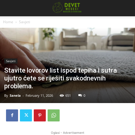
Home
Savjeti
Savjeti
Stavite lovorov list ispod tepiha i sutra
ujutro ćete se riješiti svakodnevnih
problema.
By
Sanela
-
February 11, 2026
651
0
Oglasi - Advertisement