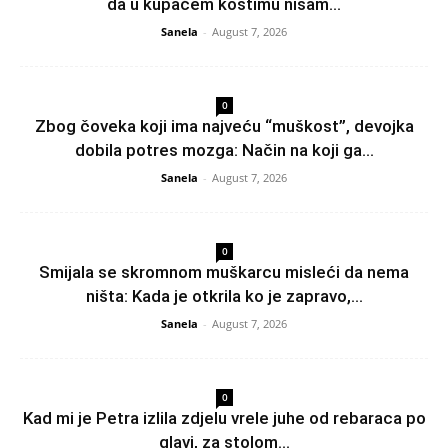
da u kupaćem kostimu nisam...
Sanela
-
August 7, 2026
0
Zbog čoveka koji ima najveću “muškost”, devojka
dobila potres mozga: Način na koji ga...
Sanela
-
August 7, 2026
0
Smijala se skromnom muškarcu misleći da nema
ništa: Kada je otkrila ko je zapravo,...
Sanela
-
August 7, 2026
0
Kad mi je Petra izlila zdjelu vrele juhe od rebaraca po
glavi, za stolom...