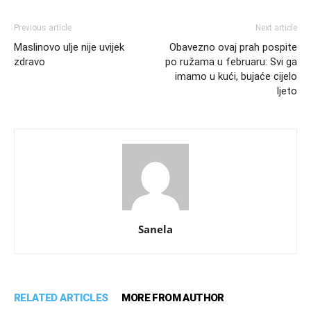
Previous article
Next article
Maslinovo ulje nije uvijek
Obavezno ovaj prah pospite
zdravo
po ružama u februaru: Svi ga
imamo u kući, bujaće cijelo
ljeto
Sanela
RELATED ARTICLES
MORE FROM AUTHOR