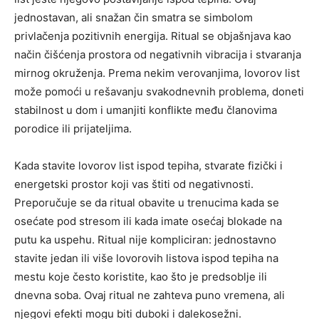
jednostavan, ali snažan čin smatra se simbolom
privlačenja pozitivnih energija. Ritual se objašnjava kao
način čišćenja prostora od negativnih vibracija i stvaranja
mirnog okruženja. Prema nekim verovanjima, lovorov list
može pomoći u rešavanju svakodnevnih problema, doneti
stabilnost u dom i umanjiti konflikte među članovima
porodice ili prijateljima.
Kada stavite lovorov list ispod tepiha, stvarate fizički i
energetski prostor koji vas štiti od negativnosti.
Preporučuje se da ritual obavite u trenucima kada se
osećate pod stresom ili kada imate osećaj blokade na
putu ka uspehu. Ritual nije kompliciran: jednostavno
stavite jedan ili više lovorovih listova ispod tepiha na
mestu koje često koristite, kao što je predsoblje ili
dnevna soba. Ovaj ritual ne zahteva puno vremena, ali
njegovi efekti mogu biti duboki i dalekosežni.