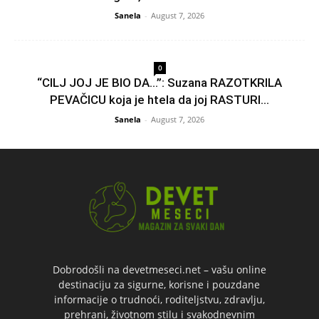
Sanela
-
August 7, 2026
0
“CILJ JOJ JE BIO DA…”: Suzana RAZOTKRILA
PEVAČICU koja je htela da joj RASTURI...
Sanela
-
August 7, 2026
Dobrodošli na devetmeseci.net – vašu online
destinaciju za sigurne, korisne i pouzdane
informacije o trudnoći, roditeljstvu, zdravlju,
prehrani, životnom stilu i svakodnevnim