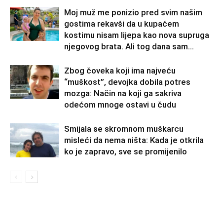
Moj muž me ponizio pred svim našim
gostima rekavši da u kupaćem
kostimu nisam lijepa kao nova supruga
njegovog brata. Ali tog dana sam...
Zbog čoveka koji ima najveću
“muškost”, devojka dobila potres
mozga: Način na koji ga sakriva
odećom mnoge ostavi u čudu
Smijala se skromnom muškarcu
misleći da nema ništa: Kada je otkrila
ko je zapravo, sve se promijenilo