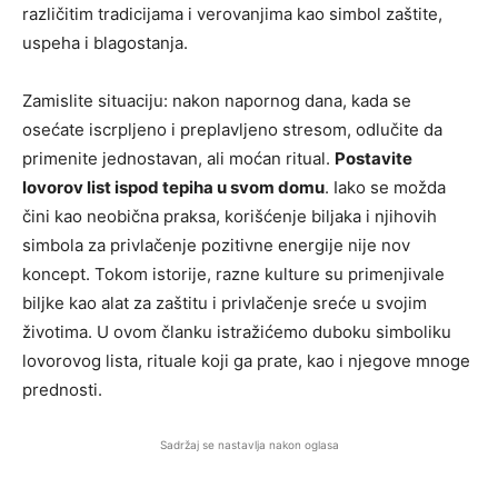
različitim tradicijama i verovanjima kao simbol zaštite,
uspeha i blagostanja.
Zamislite situaciju: nakon napornog dana, kada se
osećate iscrpljeno i preplavljeno stresom, odlučite da
primenite jednostavan, ali moćan ritual.
Postavite
lovorov list ispod tepiha u svom domu
. Iako se možda
čini kao neobična praksa, korišćenje biljaka i njihovih
simbola za privlačenje pozitivne energije nije nov
koncept. Tokom istorije, razne kulture su primenjivale
biljke kao alat za zaštitu i privlačenje sreće u svojim
životima. U ovom članku istražićemo duboku simboliku
lovorovog lista, rituale koji ga prate, kao i njegove mnoge
prednosti.
Sadržaj se nastavlja nakon oglasa