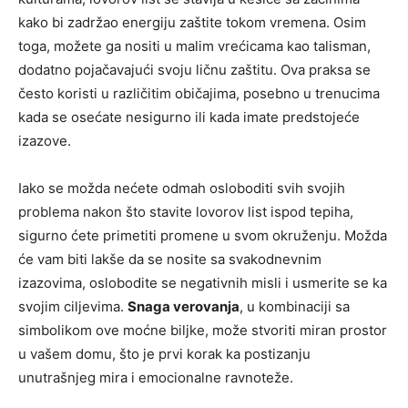
kako bi zadržao energiju zaštite tokom vremena.
Osim
toga, možete ga nositi u malim vrećicama kao talisman,
dodatno pojačavajući svoju ličnu zaštitu. Ova praksa se
često koristi u različitim običajima, posebno u trenucima
kada se osećate nesigurno ili kada imate predstojeće
izazove.
Iako se možda nećete odmah osloboditi svih svojih
problema nakon što stavite lovorov list ispod tepiha,
sigurno ćete primetiti promene u svom okruženju. Možda
će vam biti lakše da se nosite sa svakodnevnim
izazovima, oslobodite se negativnih misli i usmerite se ka
svojim ciljevima.
Snaga verovanja
, u kombinaciji sa
simbolikom ove moćne biljke, može stvoriti miran prostor
u vašem domu, što je prvi korak ka postizanju
unutrašnjeg mira i emocionalne ravnoteže.