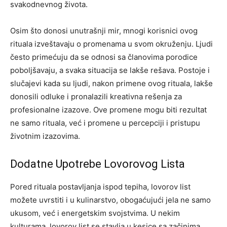
svakodnevnog života.
Osim što donosi unutrašnji mir, mnogi korisnici ovog
rituala izveštavaju o promenama u svom okruženju. Ljudi
često primećuju da se odnosi sa članovima porodice
poboljšavaju, a svaka situacija se lakše rešava. Postoje i
slučajevi kada su ljudi, nakon primene ovog rituala, lakše
donosili odluke i pronalazili kreativna rešenja za
profesionalne izazove. Ove promene mogu biti rezultat
ne samo rituala, već i promene u percepciji i pristupu
životnim izazovima.
Dodatne Upotrebe Lovorovog Lista
Pored rituala postavljanja ispod tepiha, lovorov list
možete uvrstiti i u kulinarstvo, obogaćujući jela ne samo
ukusom, već i energetskim svojstvima. U nekim
kulturama, lovorov list se stavlja u kesice sa začinima