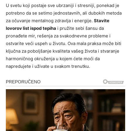
U svetu koji postaje sve ubrzaniji i stresniji, ponekad je
potrebno da se setimo jednostavnih, ali dubokih metoda
za očuvanje mentalnog zdravlja i energije.
Stavite
lovorov list ispod tepiha
i pružite sebi šansu da
pronađete mir, rešenja za svakodnevne probleme i
ostvarite veći uspeh u životu. Ova mala praksa može biti
ključna za poboljšanje kvaliteta vašeg života i stvaranje
harmoničnog okruženja u kojem ćete moći da
napredujete i uživate u svakom trenutku.