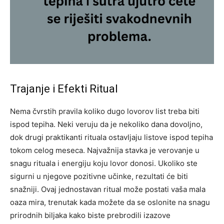
Trajanje i Efekti Ritual
Nema čvrstih pravila koliko dugo lovorov list treba biti
ispod tepiha. Neki veruju da je nekoliko dana dovoljno,
dok drugi praktikanti rituala ostavljaju listove ispod tepiha
tokom celog meseca. Najvažnija stavka je verovanje u
snagu rituala i energiju koju lovor donosi.
Ukoliko ste
sigurni u njegove pozitivne učinke, rezultati će biti
snažniji. Ovaj jednostavan ritual može postati vaša mala
oaza mira, trenutak kada možete da se oslonite na snagu
prirodnih biljaka kako biste prebrodili izazove