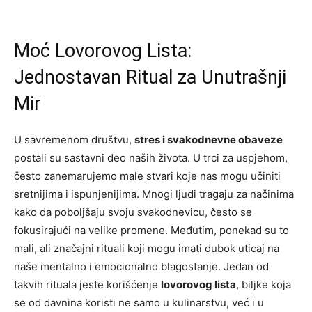
Moć Lovorovog Lista:
Jednostavan Ritual za Unutrašnji
Mir
U savremenom društvu,
stres i svakodnevne obaveze
postali su sastavni deo naših života. U trci za uspjehom,
često zanemarujemo male stvari koje nas mogu učiniti
sretnijima i ispunjenijima. Mnogi ljudi tragaju za načinima
kako da poboljšaju svoju svakodnevicu, često se
fokusirajući na velike promene. Međutim, ponekad su to
mali, ali značajni rituali koji mogu imati dubok uticaj na
naše mentalno i emocionalno blagostanje. Jedan od
takvih rituala jeste korišćenje
lovorovog lista
, biljke koja
se od davnina koristi ne samo u kulinarstvu, već i u