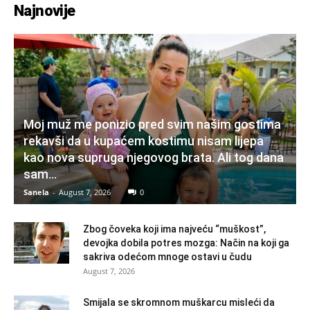
Najnovije
Moj muž me ponizio pred svim našim gostima
rekavši da u kupaćem kostimu nisam lijepa
kao nova supruga njegovog brata. Ali tog dana
sam...
Sanela
-
August 7, 2026
0
Zbog čoveka koji ima najveću “muškost”,
devojka dobila potres mozga: Način na koji ga
sakriva odećom mnoge ostavi u čudu
August 7, 2026
Smijala se skromnom muškarcu misleći da