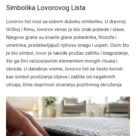
Simbolika Lovorovog Lista
Lovorov list nosi sa sobom duboku simboliku. U drevnoj
Grčkoj i Rimu, lovorov venac je bio znak pobede i slave.
Njegove grane su krasile glave pobednika, filozofa i
umetnika, predstavljajući njihovu snagu i uspeh. Osim što
je bio simbol, lovor je takođe pružao zaštitu i blagostanje,
što ga čini neizostavnim elementom mnogih rituala i
obreda. U današnje vreme, lovorov list se često koristi
kao simbol postizanja ciljeva i zaštite od negativnih
uticaja, čime doprinosi stvaranju pozitivnog okruženja.