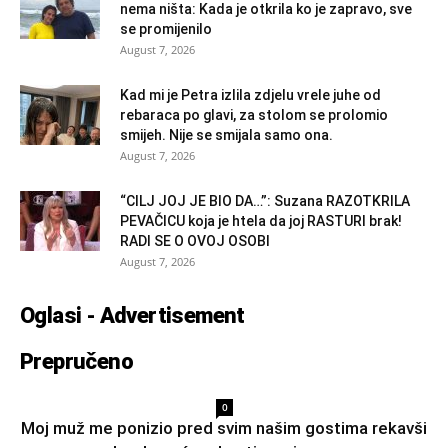
nema ništa: Kada je otkrila ko je zapravo, sve
se promijenilo
August 7, 2026
Kad mi je Petra izlila zdjelu vrele juhe od
rebaraca po glavi, za stolom se prolomio
smijeh. Nije se smijala samo ona.
August 7, 2026
“CILJ JOJ JE BIO DA…”: Suzana RAZOTKRILA
PEVAČICU koja je htela da joj RASTURI brak!
RADI SE O OVOJ OSOBI
August 7, 2026
Oglasi - Advertisement
Prepručeno
0
Moj muž me ponizio pred svim našim gostima rekavši