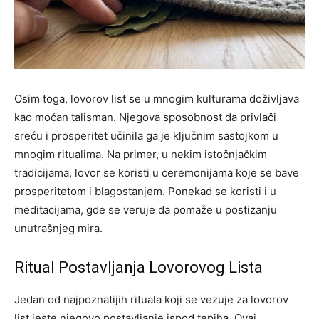
Osim toga, lovorov list se u mnogim kulturama doživljava
kao moćan talisman. Njegova sposobnost da privlači
sreću i prosperitet učinila ga je ključnim sastojkom u
mnogim ritualima. Na primer, u nekim istočnjačkim
tradicijama, lovor se koristi u ceremonijama koje se bave
prosperitetom i blagostanjem. Ponekad se koristi i u
meditacijama, gde se veruje da pomaže u postizanju
unutrašnjeg mira.
Ritual Postavljanja Lovorovog Lista
Jedan od najpoznatijih rituala koji se vezuje za lovorov
list jeste njegovo postavljanje ispod tepiha. Ovaj