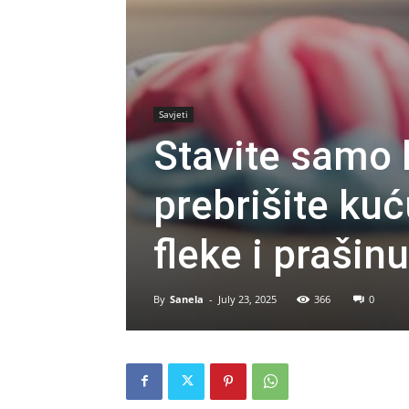
Savjeti
Stavite samo 
prebrišite kuć
fleke i prašinu
By
Sanela
-
July 23, 2025
366
0