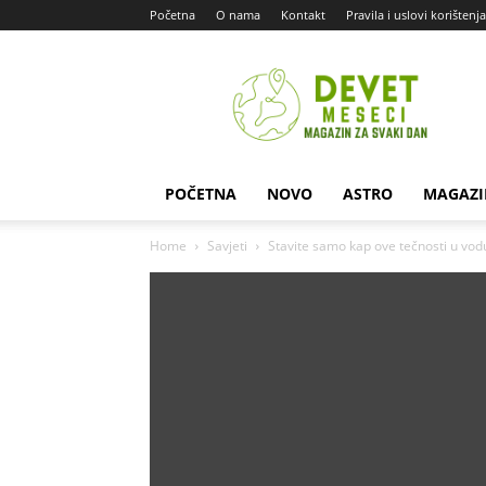
Početna
O nama
Kontakt
Pravila i uslovi korištenja
Devet
Meseci
POČETNA
NOVO
ASTRO
MAGAZI
Home
Savjeti
Stavite samo kap ove tečnosti u vodu 