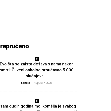
repručeno
0
Evo šta se zaista dešava s nama nakon
smrti: Čuveni onkolog proučavao 5.000
slučajeva,...
Sanela
-
August 7, 2026
0
sam dugih godina moj komšija je svakog