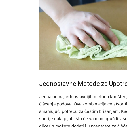
Jednostavne Metode za Upotre
Jedna od najjednostavnijih metoda korištenj
čišćenja podova. Ova kombinacija će stvoriti
smanjujući potrebu za čestim brisanjem.
Kad
sporije nakupljati, što će vam omogućiti vi
glicerin možete dodati i u preparate za čišć