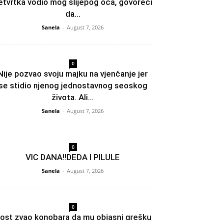
etvrtka vodio mog slijepog oca, govoreći
da...
Sanela
-
August 7, 2026
0
Nije pozvao svoju majku na vjenčanje jer
se stidio njenog jednostavnog seoskog
života. Ali...
Sanela
-
August 7, 2026
0
VIC DANA!!DEDA I PILULE
Sanela
-
August 7, 2026
0
ost zvao konobara da mu objasni grešku