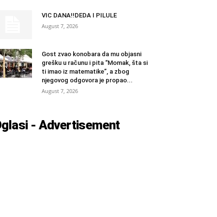
VIC DANA!!DEDA I PILULE
August 7, 2026
Gost zvao konobara da mu objasni
grešku u računu i pita “Momak, šta si
ti imao iz matematike”, a zbog
njegovog odgovora je propao...
August 7, 2026
glasi - Advertisement