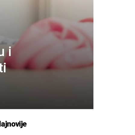
 i
ti
ajnovije