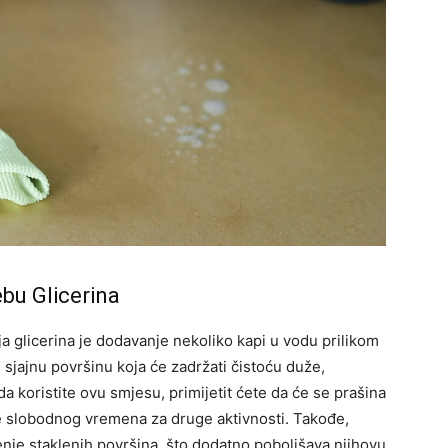
bu Glicerina
a glicerina je dodavanje nekoliko kapi u vodu prilikom
 sjajnu površinu koja će zadržati čistoću duže,
a koristite ovu smjesu, primijetit ćete da će se prašina
še slobodnog vremena za druge aktivnosti. Takođe,
enje staklenih površina, što dodatno poboljšava njihovu