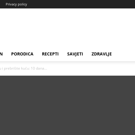
Privacy policy
N
PORODICA
RECEPTI
SAVJETI
ZDRAVLJE
i prebrišite kuću: 10 dana...