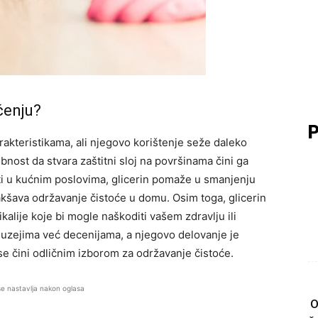
ćenju?
P
rakteristikama, ali njegovo korištenje seže daleko
nost da stvara zaštitni sloj na površinama čini ga
ti u kućnim poslovima, glicerin pomaže u smanjenju
lakšava održavanje čistoće u domu. Osim toga, glicerin
ikalije koje bi mogle naškoditi vašem zdravlju ili
 muzejima već decenijama, a njegovo delovanje je
e čini odličnim izborom za održavanje čistoće.
se nastavlja nakon oglasa
O