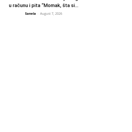
u računu i pita “Momak, šta si...
Sanela
-
August 7, 2026