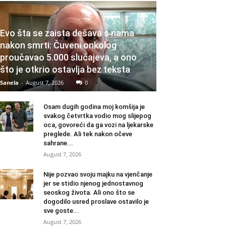
Evo šta se zaista dešava s nama
nakon smrti: Čuveni onkolog
proučavao 5.000 slučajeva, a ono
što je otkrio ostavlja bez teksta
Sanela
-
August 7, 2026
0
Osam dugih godina moj komšija je
svakog četvrtka vodio mog slijepog
oca, govoreći da ga vozi na ljekarske
preglede. Ali tek nakon očeve
sahrane...
August 7, 2026
Nije pozvao svoju majku na vjenčanje
jer se stidio njenog jednostavnog
seoskog života. Ali ono što se
dogodilo usred proslave ostavilo je
sve goste...
August 7, 2026