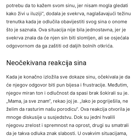
potrebu da to kažem svom sinu, jer nisam mogla gledati
kako živi u iluziji“, dodala je svekrva, naglašavajući težinu
trenutka kada je odlučila obavijestiti svog sina o onome
što je saznala. Ova situacija nije bila jednostavna, jer je
svekrva znala da će njen sin biti slomljen, ali se osjećala
odgovornom da ga zaštiti od daljih bolnih otkrića.
Neočekivana reakcija sina
Kada je konačno izložila sve dokaze sinu, očekivala je da
će njegov odgovor biti pun bijesa i frustracije. Međutim,
njegov miran ton i odlučnost da spasi brak šokirali su je.
„Mama, ja sve znam“, rekao joj je. „Iako je pogriješila, ne
želim da rasturim našu porodicu“. Ova reakcija otvorila je
mnoge diskusije u susjedstvu. Dok su jedni hvalili
njegovu zrelost i spremnost na oprost, drugi su smatrali
da je takva odluka znak slabosti. U ovakvim situacijama,