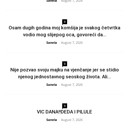
Sanela
-
August 7, 2026
0
Osam dugih godina moj komšija je svakog četvrtka
vodio mog slijepog oca, govoreći da...
Sanela
-
August 7, 2026
0
Nije pozvao svoju majku na vjenčanje jer se stidio
njenog jednostavnog seoskog života. Ali...
Sanela
-
August 7, 2026
0
VIC DANA!!DEDA I PILULE
Sanela
-
August 7, 2026