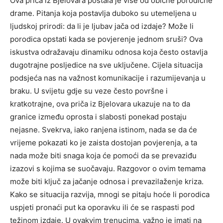
Ova priča iz Bjelovara postala je više od obične porodične
drame. Pitanja koja postavlja duboko su utemeljena u
ljudskoj prirodi: da li je ljubav jača od izdaje? Može li
porodica opstati kada se povjerenje jednom sruši? Ova
iskustva odražavaju dinamiku odnosa koja često ostavlja
dugotrajne posljedice na sve uključene.
Cijela situacija
podsjeća nas na važnost komunikacije i razumijevanja u
braku. U svijetu gdje su veze često površne i
kratkotrajne, ova priča iz Bjelovara ukazuje na to da
granice između oprosta i slabosti ponekad postaju
nejasne.
Svekrva, iako ranjena istinom, nada se da će
vrijeme pokazati ko je zaista dostojan povjerenja, a ta
nada može biti snaga koja će pomoći da se prevaziđu
izazovi s kojima se suočavaju. Razgovor o ovim temama
može biti ključ za jačanje odnosa i prevazilaženje kriza.
Kako se situacija razvija, mnogi se pitaju hoće li porodica
uspjeti pronaći put ka oporavku ili će se raspasti pod
težinom izdaje.
U ovakvim trenucima, važno je imati na