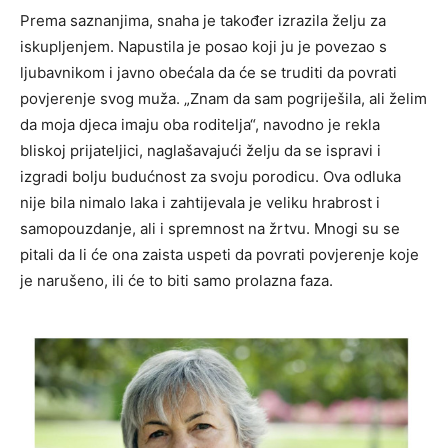
Prema saznanjima, snaha je također izrazila želju za
iskupljenjem. Napustila je posao koji ju je povezao s
ljubavnikom i javno obećala da će se truditi da povrati
povjerenje svog muža.
„Znam da sam pogriješila, ali želim
da moja djeca imaju oba roditelja“, navodno je rekla
bliskoj prijateljici, naglašavajući želju da se ispravi i
izgradi bolju budućnost za svoju porodicu. Ova odluka
nije bila nimalo laka i zahtijevala je veliku hrabrost i
samopouzdanje, ali i spremnost na žrtvu.
Mnogi su se
pitali da li će ona zaista uspeti da povrati povjerenje koje
je narušeno, ili će to biti samo prolazna faza.