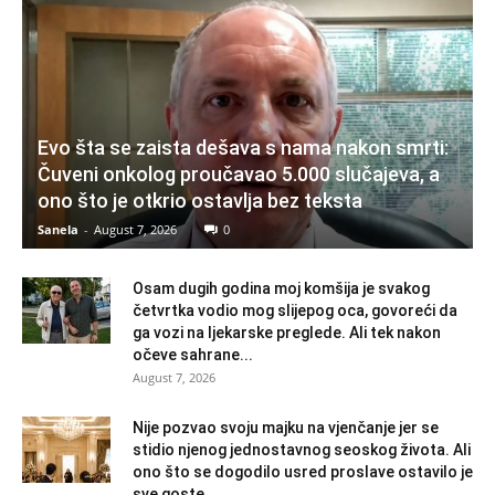
Evo šta se zaista dešava s nama nakon smrti:
Čuveni onkolog proučavao 5.000 slučajeva, a
ono što je otkrio ostavlja bez teksta
Sanela
-
August 7, 2026
0
Osam dugih godina moj komšija je svakog
četvrtka vodio mog slijepog oca, govoreći da
ga vozi na ljekarske preglede. Ali tek nakon
očeve sahrane...
August 7, 2026
Nije pozvao svoju majku na vjenčanje jer se
stidio njenog jednostavnog seoskog života. Ali
ono što se dogodilo usred proslave ostavilo je
sve goste...