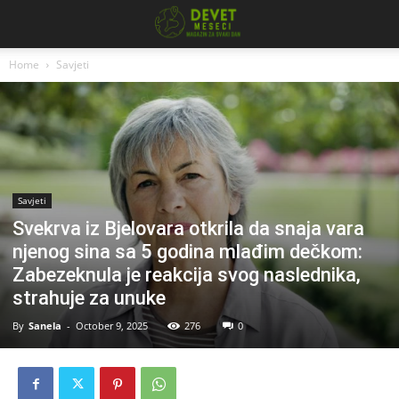
Home
Savjeti
Savjeti
Svekrva iz Bjelovara otkrila da snaja vara
njenog sina sa 5 godina mlađim dečkom:
Zabezeknula je reakcija svog naslednika,
strahuje za unuke
By
Sanela
-
October 9, 2025
276
0