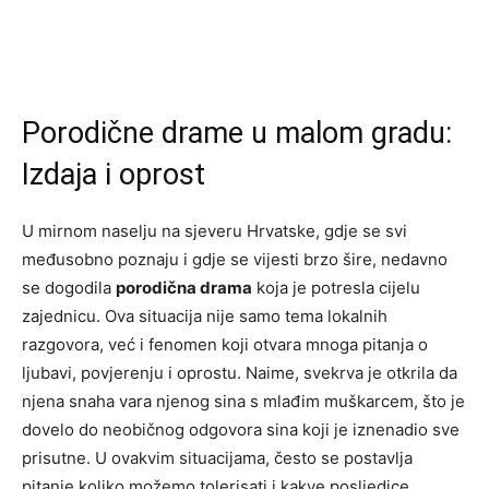
Porodične drame u malom gradu:
Izdaja i oprost
U mirnom naselju na sjeveru Hrvatske, gdje se svi
međusobno poznaju i gdje se vijesti brzo šire, nedavno
se dogodila
porodična drama
koja je potresla cijelu
zajednicu. Ova situacija nije samo tema lokalnih
razgovora, već i fenomen koji otvara mnoga pitanja o
ljubavi, povjerenju i oprostu. Naime, svekrva je otkrila da
njena snaha vara njenog sina s mlađim muškarcem, što je
dovelo do neobičnog odgovora sina koji je iznenadio sve
prisutne. U ovakvim situacijama, često se postavlja
pitanje koliko možemo tolerisati i kakve posljedice