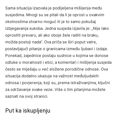
Sama situacija izazvala je podijeljena mišljenja među
susjedima. Mnogi su se pitali da li je oprost u ovakvim
okolnostima stvarno moguć ili je to samo pokušaj
izbjegavanja sukoba. Jedna susjeda izjavila je: „Nije lako
oprostiti prevaru, ali ako oboje žele raditi na braku,
možda postoji nada“.
Ova priča se širi poput vatre,
postavljajući pitanje o granicama između ljubavi i izdaje.
Ponekad, zajednice postaju sudnice u kojima se donose
odluke o moralnosti i etici, a komentari i mišljenja susjeda
često se miješaju u već složene porodične odnose.
Ova
situacija dodatno ukazuje na važnost međuljudskih
odnosa i povjerenja, koji su, prema istraživanjima, ključni
za održavanje svake veze. Više o tim pitanjima možete
saznati na ovoj stranici.
Put ka iskupljenju