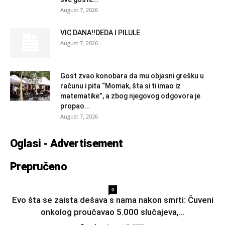
August 7, 2026
VIC DANA!!DEDA I PILULE
August 7, 2026
Gost zvao konobara da mu objasni grešku u
računu i pita “Momak, šta si ti imao iz
matematike”, a zbog njegovog odgovora je
propao...
August 7, 2026
Oglasi - Advertisement
Prepručeno
0
Evo šta se zaista dešava s nama nakon smrti: Čuveni
onkolog proučavao 5.000 slučajeva,...