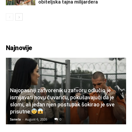
obiteljska tajna milijardera
Najnovije
Najopasniji zatvorenik u zatvoru odlučio je
ismijavati novu čuvaricu, pokušavajući da je
slomi, ali jedan njen postupak šokirao je sve
prisutne
Sanela
-
August 6, 2026
0