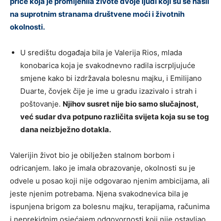
priče koja je promijenila živote dvoje ljudi koji su se našli
na suprotnim stranama društvene moći i životnih
okolnosti.
U središtu događaja bila je Valerija Rios, mlada
konobarica koja je svakodnevno radila iscrpljujuće
smjene kako bi izdržavala bolesnu majku, i Emilijano
Duarte, čovjek čije je ime u gradu izazivalo i strah i
poštovanje.
Njihov susret nije bio samo slučajnost,
već sudar dva potpuno različita svijeta koja su se tog
dana neizbježno dotakla.
Valerijin život bio je obilježen stalnom borbom i
odricanjem. Iako je imala obrazovanje, okolnosti su je
odvele u posao koji nije odgovarao njenim ambicijama, ali
jeste njenim potrebama. Njena svakodnevica bila je
ispunjena brigom za bolesnu majku, terapijama, računima
i neprekidnim osjećajem odgovornosti koji nije ostavljao