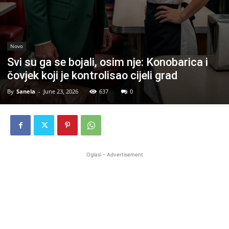
Novo
Svi su ga se bojali, osim nje: Konobarica i
čovjek koji je kontrolisao cijeli grad
By
Sanela
-
June 23, 2026
637
0
Oglasi - Advertisement