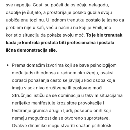
sve napetija. Gosti su počeli da osjećaju nelagodu,
osoblje je šutjelo, a prostorija je polako gubila svoju
uobičajenu toplinu. U jednom trenutku postalo je jasno da
problem nije u kafi, već u načinu na koji je Emilijano
koristio situaciju da pokaže svoju moć.
To je bio trenutak
kada je kontrola prestala biti profesionalna i postala
lična demonstracija sile.
Prema domaćim izvorima koji se bave psihologijom
međuljudskih odnosa u radnom okruženju, ovakvi
obrasci ponašanja često se javljaju kod osoba koje
imaju visok nivo društvene ili poslovne moći.
Stručnjaci ističu da se dominacija u takvim situacijama
nerijetko manifestuje kroz sitne provokacije i
testiranje granica drugih ljudi, posebno onih koji
nemaju mogućnost da se otvoreno suprotstave.
Ovakve dinamike mogu stvoriti snažan psihološki