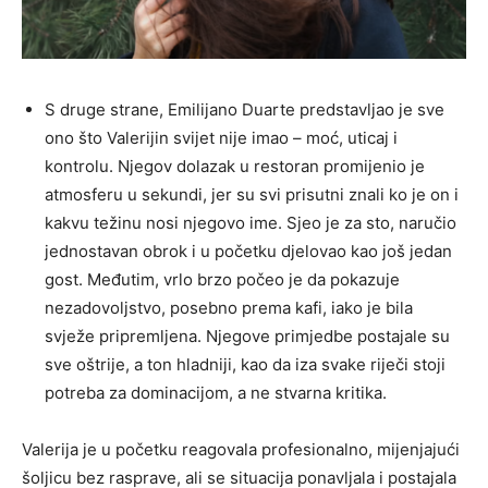
S druge strane, Emilijano Duarte predstavljao je sve
ono što Valerijin svijet nije imao – moć, uticaj i
kontrolu. Njegov dolazak u restoran promijenio je
atmosferu u sekundi, jer su svi prisutni znali ko je on i
kakvu težinu nosi njegovo ime. Sjeo je za sto, naručio
jednostavan obrok i u početku djelovao kao još jedan
gost. Međutim, vrlo brzo počeo je da pokazuje
nezadovoljstvo, posebno prema kafi, iako je bila
svježe pripremljena. Njegove primjedbe postajale su
sve oštrije, a ton hladniji, kao da iza svake riječi stoji
potreba za dominacijom, a ne stvarna kritika.
Valerija je u početku reagovala profesionalno, mijenjajući
šoljicu bez rasprave, ali se situacija ponavljala i postajala