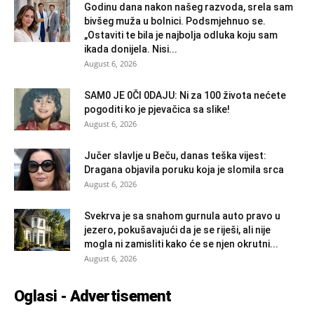
Godinu dana nakon našeg razvoda, srela sam
bivšeg muža u bolnici. Podsmjehnuo se.
„Ostaviti te bila je najbolja odluka koju sam
ikada donijela. Nisi...
August 6, 2026
SAM0 JE 0Čl 0DAJU: Ni za 100 života nećete
pogoditi ko je pjevačica sa slike!
August 6, 2026
Jučer slavlje u Beču, danas teška vijest:
Dragana objavila poruku koja je slomila srca
August 6, 2026
Svekrva je sa snahom gurnula auto pravo u
jezero, pokušavajući da je se riješi, ali nije
mogla ni zamisliti kako će se njen okrutni...
August 6, 2026
Oglasi - Advertisement