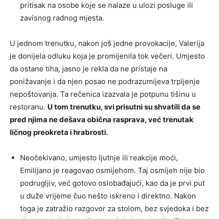
pritisak na osobe koje se nalaze u ulozi posluge ili
zavisnog radnog mjesta.
U jednom trenutku, nakon još jedne provokacije, Valerija
je donijela odluku koja je promijenila tok večeri. Umjesto
da ostane tiha, jasno je rekla da ne pristaje na
ponižavanje i da njen posao ne podrazumijeva trpljenje
nepoštovanja. Ta rečenica izazvala je potpunu tišinu u
restoranu.
U tom trenutku, svi prisutni su shvatili da se
pred njima ne dešava obična rasprava, već trenutak
ličnog preokreta i hrabrosti.
Neočekivano, umjesto ljutnje ili reakcije moći,
Emilijano je reagovao osmijehom. Taj osmijeh nije bio
podrugljiv, već gotovo oslobađajući, kao da je prvi put
u duže vrijeme čuo nešto iskreno i direktno. Nakon
toga je zatražio razgovor za stolom, bez svjedoka i bez