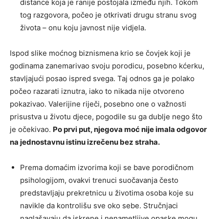
distance koja je ranije postojala između njih. Tokom
tog razgovora, počeo je otkrivati drugu stranu svog
života – onu koju javnost nije vidjela.
Ispod slike moćnog biznismena krio se čovjek koji je
godinama zanemarivao svoju porodicu, posebno kćerku,
stavljajući posao ispred svega. Taj odnos ga je polako
počeo razarati iznutra, iako to nikada nije otvoreno
pokazivao. Valerijine riječi, posebno one o važnosti
prisustva u životu djece, pogodile su ga dublje nego što
je očekivao.
Po prvi put, njegova moć nije imala odgovor
na jednostavnu istinu izrečenu bez straha.
Prema domaćim izvorima koji se bave porodičnom
psihologijom, ovakvi trenuci suočavanja često
predstavljaju prekretnicu u životima osoba koje su
navikle da kontrolišu sve oko sebe. Stručnjaci
naglašavaju da iskrene i nenametljive opaske mogu