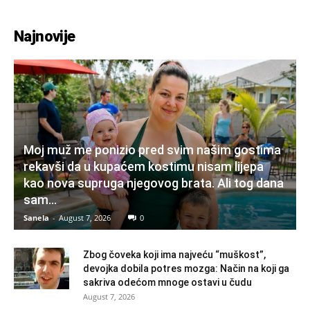
Najnovije
Moj muž me ponizio pred svim našim gostima
rekavši da u kupaćem kostimu nisam lijepa
kao nova supruga njegovog brata. Ali tog dana
sam...
Sanela
-
August 7, 2026
0
Zbog čoveka koji ima najveću “muškost”,
devojka dobila potres mozga: Način na koji ga
sakriva odećom mnoge ostavi u čudu
August 7, 2026