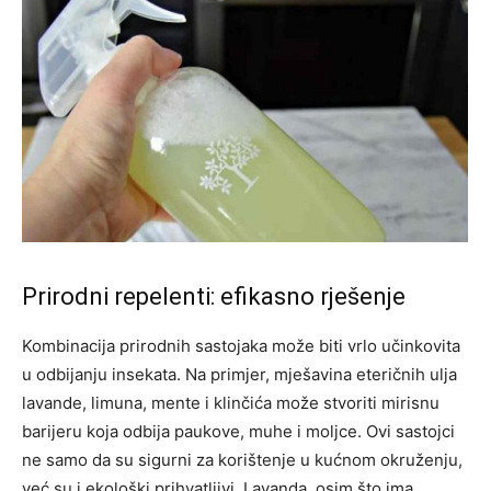
Prirodni repelenti: efikasno rješenje
Kombinacija prirodnih sastojaka može biti vrlo učinkovita
u odbijanju insekata. Na primjer, mješavina eteričnih ulja
lavande, limuna, mente i klinčića može stvoriti mirisnu
barijeru koja odbija paukove, muhe i moljce. Ovi sastojci
ne samo da su sigurni za korištenje u kućnom okruženju,
već su i ekološki prihvatljivi. Lavanda, osim što ima