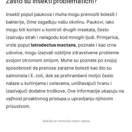
Zašto su insekti problematični?
Insekti poput paukova i muha mogu prenositi bolesti i
bakterije, čime zagađuju našu okolinu. Paukovi, iako
mogu biti korisni u kontroli drugih insekata, često
izazivaju strah i nelagodu kod mnogih ljudi. Primjerice,
vrste poput
latrodectus mactans
, poznate i kao crne
udovice, mogu izazvati ozbiljne zdravstvene probleme
svojom otrovnom zmijom. Muhe su poznate po svojoj
sposobnosti da prenose zarazne bolesti kao što su
salmonela i E. coli, dok se prehrambeni moljci često
nalaze u kuhinjama i ostavama, uništavajući hranu i
izazivajući dodatne troškove. Ove informacije ukazuju na
važnost proaktivnog pristupa u upravljanju njihovim
prisustvom.
Sadržaj se nastavlja nakon oglasa