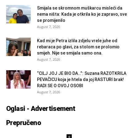
Smijala se skromnom muškarcu misleći da
nema ništa: Kada je otkrila ko je zapravo, sve
se promijenilo
August 7, 2026
Kad mi je Petra izlila zdjelu vrele juhe od
rebaraca po glavi, za stolom se prolomio
smijeh. Nije se smijala samo ona.
August 7, 2026
“CILJ JOJ JE BIO DA…”: Suzana RAZOTKRILA
PEVAČICU koja je htela da joj RASTURI brak!
RADI SE O OVOJ OSOBI
August 7, 2026
Oglasi - Advertisement
Prepručeno
0