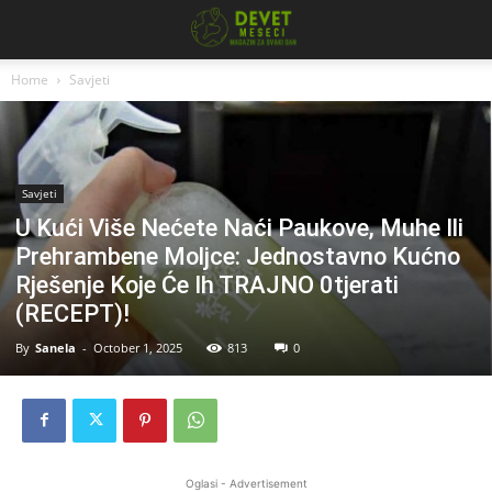
Home
Savjeti
Savjeti
U Kući Više Nećete Naći Paukove, Muhe Ili
Prehrambene Moljce: Jednostavno Kućno
Rješenje Koje Će Ih TRAJNO 0tjerati
(RECEPT)!
By
Sanela
-
October 1, 2025
813
0
Oglasi - Advertisement