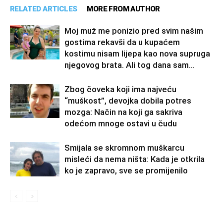
RELATED ARTICLES
MORE FROM AUTHOR
Moj muž me ponizio pred svim našim
gostima rekavši da u kupaćem
kostimu nisam lijepa kao nova supruga
njegovog brata. Ali tog dana sam...
Zbog čoveka koji ima najveću
“muškost”, devojka dobila potres
mozga: Način na koji ga sakriva
odećom mnoge ostavi u čudu
Smijala se skromnom muškarcu
misleći da nema ništa: Kada je otkrila
ko je zapravo, sve se promijenilo