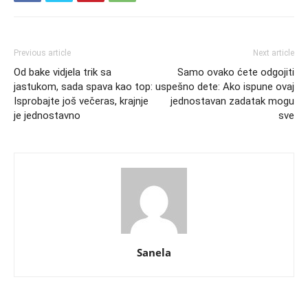
Previous article
Next article
Od bake vidjela trik sa
Samo ovako ćete odgojiti
jastukom, sada spava kao top:
uspešno dete: Ako ispune ovaj
Isprobajte još večeras, krajnje
jednostavan zadatak mogu
je jednostavno
sve
Sanela