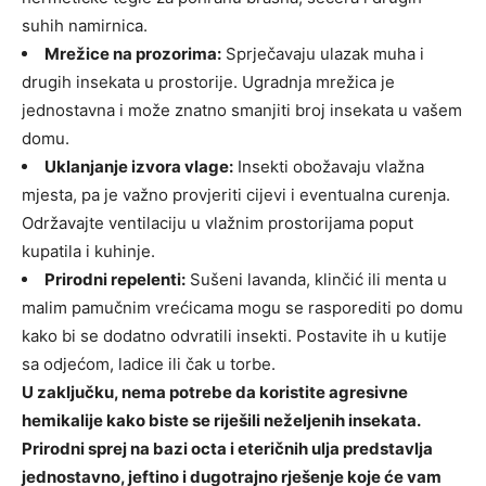
suhih namirnica.
Mrežice na prozorima:
Sprječavaju ulazak muha i
drugih insekata u prostorije. Ugradnja mrežica je
jednostavna i može znatno smanjiti broj insekata u vašem
domu.
Uklanjanje izvora vlage:
Insekti obožavaju vlažna
mjesta, pa je važno provjeriti cijevi i eventualna curenja.
Održavajte ventilaciju u vlažnim prostorijama poput
kupatila i kuhinje.
Prirodni repelenti:
Sušeni lavanda, klinčić ili menta u
malim pamučnim vrećicama mogu se rasporediti po domu
kako bi se dodatno odvratili insekti. Postavite ih u kutije
sa odjećom, ladice ili čak u torbe.
U zaključku, nema potrebe da koristite agresivne
hemikalije kako biste se riješili neželjenih insekata.
Prirodni sprej na bazi octa i eteričnih ulja predstavlja
jednostavno, jeftino i dugotrajno rješenje koje će vam