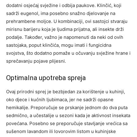
dodatni osjećaj svježine i odbija paukove. Klinčić, koji
sadrži eugenol, ima posebno snažno djelovanje na
prehrambene moljce.
U kombinaciji, ovi sastojci stvaraju
mirisnu barijeru koja je ljudima prijatna, ali insekte drži
podalje. Također, važno je napomenuti da neki od ovih
sastojaka, poput klinčića, mogu imati i fungicidna
svojstva, što dodatno pomaže u očuvanju svježine hrane i
sprečavanju pojave plijesni.
Optimalna upotreba spreja
Ovaj prirodni sprej je bezbjedan za korištenje u kuhinji,
oko djece i kućnih ljubimaca, jer ne sadrži opasne
hemikalije. Preporučuje se prskanje jednom do dva puta
sedmično, a učestalije u sezoni kada je aktivnost insekata
povećana.
Posebno se preporučuje stavljanje vrećica sa
sušenom lavandom ili lovorovim listom u kuhinjske