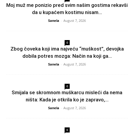
Moj muž me ponizio pred svim našim gostima rekavši
da u kupaćem kostimu nisam...
Sanela
-
August 7, 2026
0
Zbog čoveka koji ima najveću “muškost”, devojka
dobila potres mozga: Način na koji ga...
Sanela
-
August 7, 2026
0
Smijala se skromnom muškarcu misleći da nema
ništa: Kada je otkrila ko je zapravo,...
Sanela
-
August 7, 2026
0