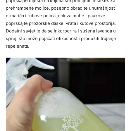
poprskajte mjesta na kojima ste primijetili insekte. Za
prehrambene moljce, posebno obradite unutrašnjost
ormarića i rubove polica, dok za muhe i paukove
poprskajte prozorske daske, vrata i kutove prostorija.
Dodatni savjet je da se inkorporira i sušena lavanda u
sprej, što može pojačati efikasnost i produžiti trajanje
repelenata.