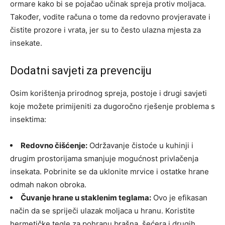
ormare kako bi se pojačao učinak spreja protiv moljaca.
Također, vodite računa o tome da redovno provjeravate i
čistite prozore i vrata, jer su to često ulazna mjesta za
insekate.
Dodatni savjeti za prevenciju
Osim korištenja prirodnog spreja, postoje i drugi savjeti
koje možete primijeniti za dugoročno rješenje problema s
insektima:
Redovno čišćenje:
Održavanje čistoće u kuhinji i
drugim prostorijama smanjuje mogućnost privlačenja
insekata. Pobrinite se da uklonite mrvice i ostatke hrane
odmah nakon obroka.
Čuvanje hrane u staklenim teglama:
Ovo je efikasan
način da se spriječi ulazak moljaca u hranu. Koristite
hermetičke tegle za pohranu brašna, šećera i drugih