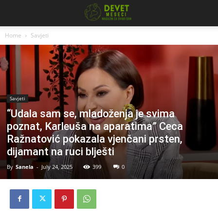
Home
Savjeti
Savjeti
“Udala sam se, mladoženja je svima
poznat, Karleuša na aparatima” Ceca
Ražnatović pokazala vjenčani prsten,
dijamant na ruci blješti
By
Sanela
-
July 24, 2025
399
0