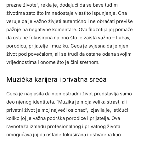
prazne živote”, rekla je, dodajući da se bave tuđim
životima zato što im nedostaje vlastito ispunjenje. Ona
veruje da je važno živjeti autentično i ne obraćati previše
pažnje na negativne komentare. Ova filozofija joj pomaže
da ostane fokusirana na ono što je zaista važno – ljubav,
porodicu, prijatelje i muziku. Ceca je svjesna da je njen
život pod povećalom, ali se trudi da ostane odana svojim
vrijednostima i onome što je čini sretnom.
Muzička karijera i privatna sreća
Ceca je naglasila da njen estradni život predstavlja samo
deo njenog identiteta. “Muzika je moja velika strast, ali
privatni život je moj najveći oslonac”, izjavila je, ističući
koliko joj je važna podrška porodice i prijatelja.
Ova
ravnoteža između profesionalnog i privatnog života
omogućava joj da ostane fokusirana i ostvarena kao