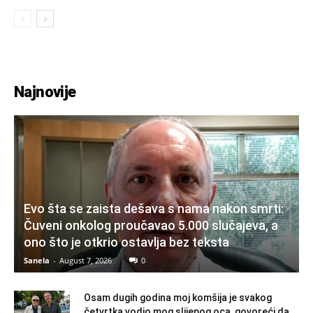
Najnovije
Evo šta se zaista dešava s nama nakon smrti:
Čuveni onkolog proučavao 5.000 slučajeva, a
ono što je otkrio ostavlja bez teksta
Sanela
-
August 7, 2026
0
Osam dugih godina moj komšija je svakog
četvrtka vodio mog slijepog oca, govoreći da