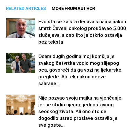
RELATED ARTICLES
MORE FROM AUTHOR
Evo šta se zaista dešava s nama nakon
smrti: Čuveni onkolog proučavao 5.000
slučajeva, a ono što je otkrio ostavlja
bez teksta
Osam dugih godina moj komšija je
svakog četvrtka vodio mog slijepog
oca, govoreći da ga vozi na ljekarske
preglede. Ali tek nakon očeve
sahrane...
Nije pozvao svoju majku na vjenčanje
jer se stidio njenog jednostavnog
seoskog života. Ali ono što se
dogodilo usred proslave ostavilo je
sve goste...