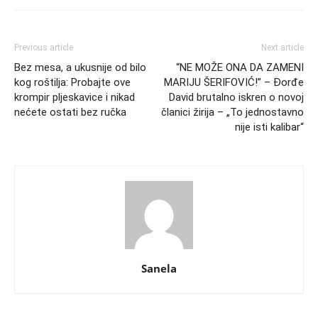
Previous article
Next article
Bez mesa, a ukusnije od bilo
“NE MOŽE ONA DA ZAMENI
kog roštilja: Probajte ove
MARIJU ŠERIFOVIĆ!” – Đorđe
krompir pljeskavice i nikad
David brutalno iskren o novoj
nećete ostati bez ručka
članici žirija – „To jednostavno
nije isti kalibar“
Sanela