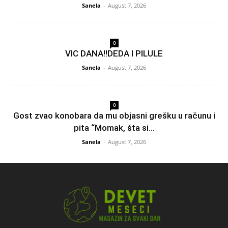
Sanela
-
August 7, 2026
0
VIC DANA!!DEDA I PILULE
Sanela
-
August 7, 2026
0
Gost zvao konobara da mu objasni grešku u računu i
pita “Momak, šta si...
Sanela
-
August 7, 2026