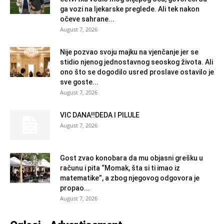
ga vozi na ljekarske preglede. Ali tek nakon
očeve sahrane...
August 7, 2026
Nije pozvao svoju majku na vjenčanje jer se
stidio njenog jednostavnog seoskog života. Ali
ono što se dogodilo usred proslave ostavilo je
sve goste...
August 7, 2026
VIC DANA!!DEDA I PILULE
August 7, 2026
Gost zvao konobara da mu objasni grešku u
računu i pita “Momak, šta si ti imao iz
matematike”, a zbog njegovog odgovora je
propao...
August 7, 2026