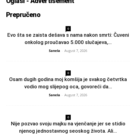
Oglasi - Advertisement
Prepručeno
0
Evo šta se zaista dešava s nama nakon smrti: Čuveni
onkolog proučavao 5.000 slučajeva,...
Sanela
-
August 7, 2026
0
Osam dugih godina moj komšija je svakog četvrtka
vodio mog slijepog oca, govoreći da...
Sanela
-
August 7, 2026
0
Nije pozvao svoju majku na vjenčanje jer se stidio
njenog jednostavnog seoskog života. Ali...