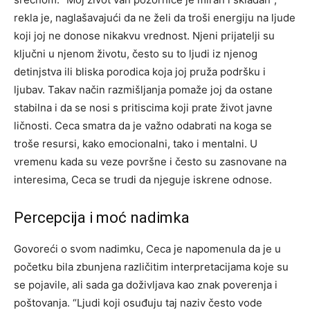
rekla je, naglašavajući da ne želi da troši energiju na ljude
koji joj ne donose nikakvu vrednost. Njeni prijatelji su
ključni u njenom životu, često su to ljudi iz njenog
detinjstva ili bliska porodica koja joj pruža podršku i
ljubav. Takav način razmišljanja pomaže joj da ostane
stabilna i da se nosi s pritiscima koji prate život javne
ličnosti. Ceca smatra da je važno odabrati na koga se
troše resursi, kako emocionalni, tako i mentalni. U
vremenu kada su veze površne i često su zasnovane na
interesima, Ceca se trudi da njeguje iskrene odnose.
Percepcija i moć nadimka
Govoreći o svom nadimku, Ceca je napomenula da je u
početku bila zbunjena različitim interpretacijama koje su
se pojavile, ali sada ga doživljava kao znak poverenja i
poštovanja. “Ljudi koji osuđuju taj naziv često vode