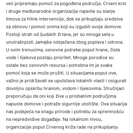
već pripremaju pomoć za pogođena područja. Crveni krst
i druge međunarodne organizacije najavile su slanje
timova za hitne intervencije, dok se prikupljaju sredstva
za obnovu i pomoć onima koji su izgubili svoje domove.
Postoji strah od ljudskih žrtava, jer su mnoga sela u
unutrašnjosti Jamajke odsječena zbog poplava i odrona.
U ovim trenucima, osnovne potrebe poput hrane, čiste
vode i lijekova postaju prioritet. Mnoge porodice su
ostale bez osnovnih resursa i potrebna im je svaka
pomoć koja se može pružiti. U situacijama poput ove,
važno je pridržavati se uputstava lokalnih vlasti i osigurati
dovoljnu opskrbu hranom, vodom i lijekovima. Stručnjaci
preporučuju da oni koji žive u priobalnim područjima
napuste domove i potraže sigurnije utočište. Ova situacija
nas podsjeća na snagu prirode i potrebu za spremnošću
na nepredvidive događaje. Na lokalnom nivou,
organizacije poput Crvenog križa rade na prikupljanju