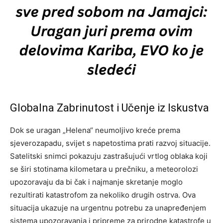
Globalna Zabrinutost i Učenje iz Iskustva
Dok se uragan „Helena“ neumoljivo kreće prema
sjeverozapadu, svijet s napetostima prati razvoj situacije.
Satelitski snimci pokazuju zastrašujući vrtlog oblaka koji
se širi stotinama kilometara u prečniku, a meteorolozi
upozoravaju da bi čak i najmanje skretanje moglo
rezultirati katastrofom za nekoliko drugih ostrva. Ova
situacija ukazuje na urgentnu potrebu za unapređenjem
sistema upozoravanja i pripreme za prirodne katastrofe u