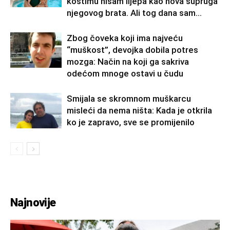
kostimu nisam lijepa kao nova supruga
njegovog brata. Ali tog dana sam...
Zbog čoveka koji ima najveću
“muškost”, devojka dobila potres
mozga: Način na koji ga sakriva
odećom mnoge ostavi u čudu
Smijala se skromnom muškarcu
misleći da nema ništa: Kada je otkrila
ko je zapravo, sve se promijenilo
Najnovije