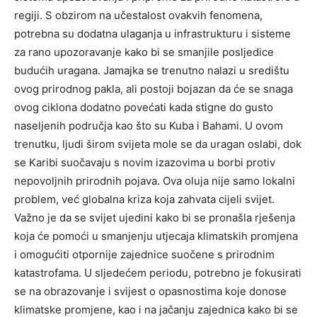
regiji. S obzirom na učestalost ovakvih fenomena,
potrebna su dodatna ulaganja u infrastrukturu i sisteme
za rano upozoravanje kako bi se smanjile posljedice
budućih uragana. Jamajka se trenutno nalazi u središtu
ovog prirodnog pakla, ali postoji bojazan da će se snaga
ovog ciklona dodatno povećati kada stigne do gusto
naseljenih područja kao što su Kuba i Bahami. U ovom
trenutku, ljudi širom svijeta mole se da uragan oslabi, dok
se Karibi suočavaju s novim izazovima u borbi protiv
nepovoljnih prirodnih pojava. Ova oluja nije samo lokalni
problem, već globalna kriza koja zahvata cijeli svijet.
Važno je da se svijet ujedini kako bi se pronašla rješenja
koja će pomoći u smanjenju utjecaja klimatskih promjena
i omogućiti otpornije zajednice suočene s prirodnim
katastrofama. U sljedećem periodu, potrebno je fokusirati
se na obrazovanje i svijest o opasnostima koje donose
klimatske promjene, kao i na jačanju zajednica kako bi se