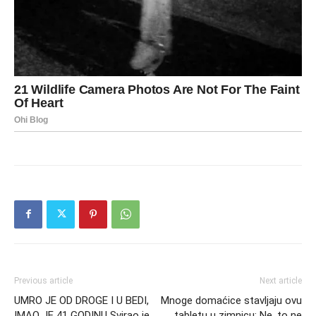
Previous article
Next article
UMRO JE OD DROGE I U BEDI,
Mnoge domaćice stavljaju ovu
IMAO JE 41 GODINU Svirao je
tabletu u zimnicu: Ne, to ne