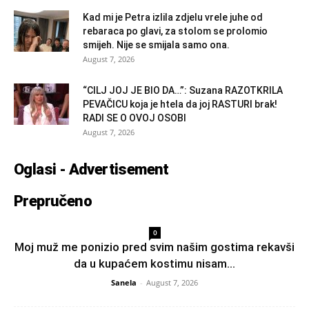
Kad mi je Petra izlila zdjelu vrele juhe od
rebaraca po glavi, za stolom se prolomio
smijeh. Nije se smijala samo ona.
August 7, 2026
“CILJ JOJ JE BIO DA…”: Suzana RAZOTKRILA
PEVAČICU koja je htela da joj RASTURI brak!
RADI SE O OVOJ OSOBI
August 7, 2026
Oglasi - Advertisement
Prepručeno
0
Moj muž me ponizio pred svim našim gostima rekavši
da u kupaćem kostimu nisam...
Sanela
-
August 7, 2026