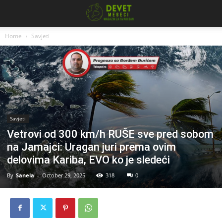
Home
Savjeti
Savjeti
Vetrovi od 300 km/h RUŠE sve pred sobom
na Jamajci: Uragan juri prema ovim
delovima Kariba, EVO ko je sledeći
By
Sanela
-
October 29, 2025
318
0