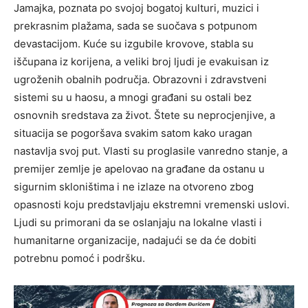
Jamajka, poznata po svojoj bogatoj kulturi, muzici i
prekrasnim plažama, sada se suočava s potpunom
devastacijom. Kuće su izgubile krovove, stabla su
iščupana iz korijena, a veliki broj ljudi je evakuisan iz
ugroženih obalnih područja. Obrazovni i zdravstveni
sistemi su u haosu, a mnogi građani su ostali bez
osnovnih sredstava za život. Štete su neprocjenjive, a
situacija se pogoršava svakim satom kako uragan
nastavlja svoj put. Vlasti su proglasile vanredno stanje, a
premijer zemlje je apelovao na građane da ostanu u
sigurnim skloništima i ne izlaze na otvoreno zbog
opasnosti koju predstavljaju ekstremni vremenski uslovi.
Ljudi su primorani da se oslanjaju na lokalne vlasti i
humanitarne organizacije, nadajući se da će dobiti
potrebnu pomoć i podršku.