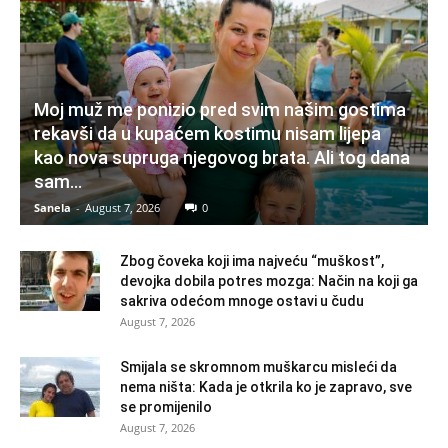
Moj muž me ponizio pred svim našim gostima
rekavši da u kupaćem kostimu nisam lijepa
kao nova supruga njegovog brata. Ali tog dana
sam...
Sanela
-
August 7, 2026
0
Zbog čoveka koji ima najveću “muškost”,
devojka dobila potres mozga: Način na koji ga
sakriva odećom mnoge ostavi u čudu
August 7, 2026
Smijala se skromnom muškarcu misleći da
nema ništa: Kada je otkrila ko je zapravo, sve
se promijenilo
August 7, 2026