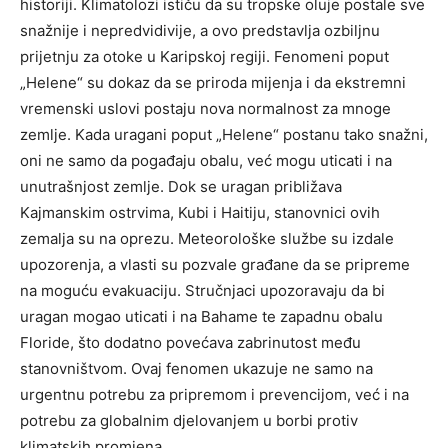
historiji. Klimatolozi ističu da su tropske oluje postale sve
snažnije i nepredvidivije, a ovo predstavlja ozbiljnu
prijetnju za otoke u Karipskoj regiji. Fenomeni poput
„Helene“ su dokaz da se priroda mijenja i da ekstremni
vremenski uslovi postaju nova normalnost za mnoge
zemlje. Kada uragani poput „Helene“ postanu tako snažni,
oni ne samo da pogađaju obalu, već mogu uticati i na
unutrašnjost zemlje. Dok se uragan približava
Kajmanskim ostrvima, Kubi i Haitiju, stanovnici ovih
zemalja su na oprezu. Meteorološke službe su izdale
upozorenja, a vlasti su pozvale građane da se pripreme
na moguću evakuaciju. Stručnjaci upozoravaju da bi
uragan mogao uticati i na Bahame te zapadnu obalu
Floride, što dodatno povećava zabrinutost među
stanovništvom. Ovaj fenomen ukazuje ne samo na
urgentnu potrebu za pripremom i prevencijom, već i na
potrebu za globalnim djelovanjem u borbi protiv
klimatskih promjena.