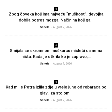
0
Zbog čoveka koji ima najveću “muškost”, devojka
dobila potres mozga: Način na koji ga...
Sanela
-
August 7, 2026
0
Smijala se skromnom muškarcu misleći da nema
ništa: Kada je otkrila ko je zapravo,...
Sanela
-
August 7, 2026
0
Kad mi je Petra izlila zdjelu vrele juhe od rebaraca po
glavi, za stolom...
Sanela
-
August 7, 2026