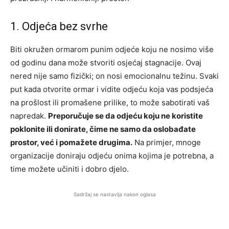
1. Odjeća bez svrhe
Biti okružen ormarom punim odjeće koju ne nosimo više
od godinu dana može stvoriti osjećaj stagnacije. Ovaj
nered nije samo fizički; on nosi emocionalnu težinu. Svaki
put kada otvorite ormar i vidite odjeću koja vas podsjeća
na prošlost ili promašene prilike, to može sabotirati vaš
napredak.
Preporučuje se da odjeću koju ne koristite
poklonite ili donirate, čime ne samo da oslobađate
prostor, već i pomažete drugima.
Na primjer, mnoge
organizacije doniraju odjeću onima kojima je potrebna, a
time možete učiniti i dobro djelo.
Sadržaj se nastavlja nakon oglasa