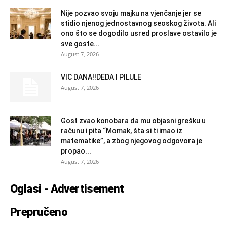
Nije pozvao svoju majku na vjenčanje jer se
stidio njenog jednostavnog seoskog života. Ali
ono što se dogodilo usred proslave ostavilo je
sve goste...
August 7, 2026
VIC DANA!!DEDA I PILULE
August 7, 2026
Gost zvao konobara da mu objasni grešku u
računu i pita “Momak, šta si ti imao iz
matematike”, a zbog njegovog odgovora je
propao...
August 7, 2026
Oglasi - Advertisement
Prepručeno