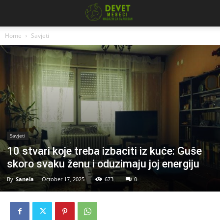
Home
Savjeti
Savjeti
10 stvari koje treba izbaciti iz kuće: Guše
skoro svaku ženu i oduzimaju joj energiju
By
Sanela
-
October 17, 2025
673
0