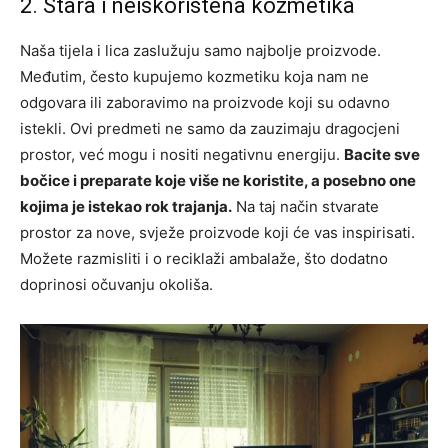
2. Stara i neiskorištena kozmetika
Naša tijela i lica zaslužuju samo najbolje proizvode.
Međutim, često kupujemo kozmetiku koja nam ne
odgovara ili zaboravimo na proizvode koji su odavno
istekli. Ovi predmeti ne samo da zauzimaju dragocjeni
prostor, već mogu i nositi negativnu energiju.
Bacite sve
bočice i preparate koje više ne koristite, a posebno one
kojima je istekao rok trajanja.
Na taj način stvarate
prostor za nove, svježe proizvode koji će vas inspirisati.
Možete razmisliti i o reciklaži ambalaže, što dodatno
doprinosi očuvanju okoliša.