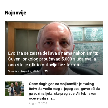
Najnovije
Evo šta se zaista dešava s nama nakon smrti:
Čuveni onkolog proučavao 5.000 slučajeva, a
ono što je otkrio ostavlja bez teksta
Sanela
-
August 7, 2026
0
Osam dugih godina moj komšija je svakog
četvrtka vodio mog slijepog oca, govoreći da
ga vozi na ljekarske preglede. Ali tek nakon
očeve sahrane...
August 7, 2026